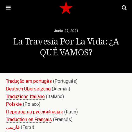
Junio 27, 2021
La Travesía Por La Vida: ¿A
QUÉ VAMOS?
Tradução em portugês
(Portugués)
Deutsch Übersetzung
(Alemán)
Traduzione Italiano
(Italiano)
Polskie
(Polaco)
Перевод на русский язык
(Ruso)
Traduction en Français
(Francés)
فارسی
(Farsi)