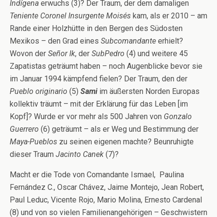
Indígena
erwuchs (3)? Der Traum, der dem damaligen
Teniente Coronel Insurgente Moisés
kam, als er 2010 – am
Rande einer Holzhütte in den Bergen des Südosten
Mexikos – den Grad eines
Subcomandante
erhielt?
Wovon der
Señor Ik
, der
SubPedro
(4) und weitere 45
Zapatistas geträumt haben – noch Augenblicke bevor sie
im Januar 1994 kämpfend fielen? Der Traum, den der
Pueblo originario
(5)
Sami
im äußersten Norden Europas
kollektiv träumt – mit der Erklärung für das Leben [im
Kopf]? Wurde er vor mehr als 500 Jahren von
Gonzalo
Guerrero
(6) geträumt – als er Weg und Bestimmung der
Maya-Pueblos
zu seinen eigenen machte? Beunruhigte
dieser Traum
Jacinto Canek
(7)?
Macht er die Tode von Comandante Ismael, Paulina
Fernández C., Oscar Chávez, Jaime Montejo, Jean Robert,
Paul Leduc, Vicente Rojo, Mario Molina, Ernesto Cardenal
(8) und von so vielen Familienangehörigen – Geschwistern