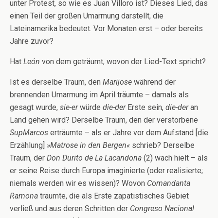
unter Protest, so wie es Juan Villoro ist? Dieses Lied, das
einen Teil der großen Umarmung darstellt, die
Lateinamerika bedeutet. Vor Monaten erst – oder bereits
Jahre zuvor?
Hat
León
von dem geträumt, wovon der Lied-Text spricht?
Ist es derselbe Traum, den
Marijose
während der
brennenden Umarmung im April träumte – damals als
gesagt wurde,
sie-er
würde
die-der
Erste sein,
die-der
an
Land gehen wird? Derselbe Traum, den der verstorbene
SupMarcos
erträumte – als er Jahre vor dem Aufstand [die
Erzählung]
»Matrose in den Bergen«
schrieb? Derselbe
Traum, der
Don Durito de La Lacandona
(2) wach hielt – als
er seine Reise durch Europa imaginierte (oder realisierte;
niemals werden wir es wissen)? Wovon
Comandanta
Ramona
träumte, die als Erste zapatistisches Gebiet
verließ und aus deren Schritten der
Congreso Nacional