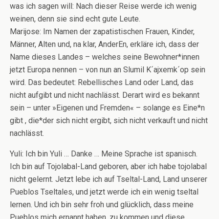
was ich sagen will: Nach dieser Reise werde ich wenig
weinen, denn sie sind echt gute Leute.
Marijose: Im Namen der zapatistischen Frauen, Kinder,
Männer, Alten und, na klar, AnderEn, erkläre ich, dass der
Name dieses Landes – welches seine Bewohner*innen
jetzt Europa nennen – von nun an Slumil K´ajxemk´op sein
wird. Das bedeutet: Rebellisches Land oder Land, das
nicht aufgibt und nicht nachlässt. Derart wird es bekannt
sein – unter »Eigenen und Fremden« – solange es Eine*n
gibt , die*der sich nicht ergibt, sich nicht verkauft und nicht
nachlässt.
Yuli: Ich bin Yuli … Danke … Meine Sprache ist spanisch.
Ich bin auf Tojolabal-Land geboren, aber ich habe tojolabal
nicht gelernt. Jetzt lebe ich auf Tseltal-Land, Land unserer
Pueblos Tseltales, und jetzt werde ich ein wenig tseltal
lernen. Und ich bin sehr froh und glücklich, dass meine
Pueblos mich ernannt haben, zu kommen und diese