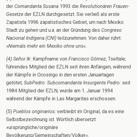
der
Comandanta Susana
1993 die
Revolutionären Frauen-
Gesetze
der EZLN durchgesetzt. Sie verließ als erste
Zapatista 1996 zapatistisches Gebiet, um nach Mexiko
Stadt zu gehen und u.a. an der Gründung des
Congreso
Nacional Indígen
a
(CNI)
teilzunehmen. Von daher rührt:
»Niemals mehr ein Mexiko ohne uns
«.
(4) Señor Ik:
Kampfname von
Francisco Gómez
, Tseltale;
führendes Mitglied der EZLN seit ihren Anfängen; während
der Kämpfe in Ocosingo in den ersten Januartagen
getötet;
SubPedro: Subcomandante Insurgente Pedro:
seit
1984 Mitglied der EZLN, wurde am 1. Januar 1994
während der Kämpfe in Las Margaritas erschossen.
(5)
Pueblos originari
os: verbleibt im Original, da es eine
Selbstbezeichnung ist. Wörtlich übersetzt:
»ursprüngliche/originäre
Bevölkerung/Gemeinschaften/Völker«.