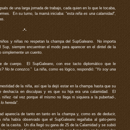
s de una larga jornada de trabajo, cada quien en lo que le tocaba,
ormes. En su turno, la mamá iniciaba: “
esta niña es una calamidad
”,
as.
-*-
iños y niñas no respetan la champa del SupGaleano. No importa
 Sup, siempre encuentran el modo para aparecer en el dintel de la
 o simplemente un cuento.
 de cuerpo. El SupGaleano, con ese tacto diplomático que le
es? No te conozco
.” La niña, como es lógico, respondió: “
Yo soy una
estidad de la niña, así que la dejó estar en la champa hasta que su
 deshacía en disculpas y es que su hija era una calamidad. El
niñez -tal vez porque él mismo no llega ni siquiera a la pubertad-,
 lo hereda
”.
ad aparecía de tanto en tanto en la champa y, como es de deducir,
a niña había observado que el SupGaleano regañaba al gato-perro
d de la casita. Un día llegó su gana de 25 de la Calamidad y se subió