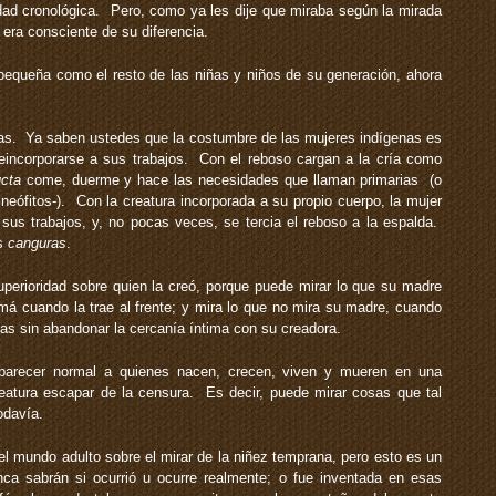
dad cronológica. Pero, como ya les dije que miraba según la mirada
 era consciente de su diferencia.
pequeña como el resto de las niñas y niños de su generación, ahora
s. Ya saben ustedes que la costumbre de las mujeres indígenas es
reincorporarse a sus trabajos. Con el reboso cargan a la cría como
ucta
come, duerme y hace las necesidades que llaman primarias (o
 neófitos-). Con la creatura incorporada a su propio cuerpo, la mujer
sus trabajos, y, no pocas veces, se tercia el reboso a la espalda.
as
canguras
.
uperioridad sobre quien la creó, porque puede mirar lo que su madre
amá cuando la trae al frente; y mira lo que no mira su madre, cuando
s sin abandonar la cercanía íntima con su creadora.
arecer normal a quienes nacen, crecen, viven y mueren en una
reatura escapar de la censura. Es decir, puede mirar cosas que tal
odavía.
 mundo adulto sobre el mirar de la niñez temprana, pero esto es un
ca sabrán si ocurrió u ocurre realmente; o fue inventada en esas