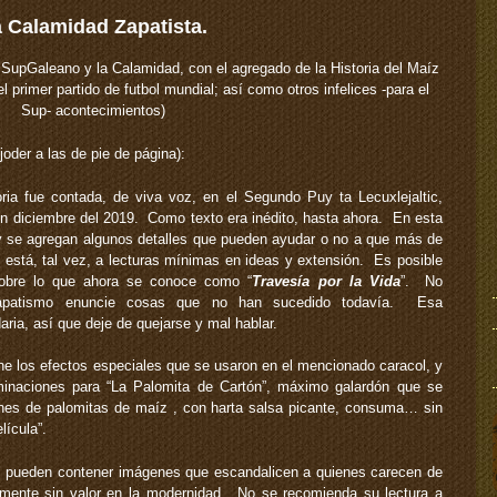
 Calamidad Zapatista.
l SupGaleano y la Calamidad, con el agregado de la Historia del Maíz
l primer partido de futbol mundial; así como otros infelices -para el
Sup- acontecimientos)
oder a las de pie de página):
ria fue contada, de viva voz, en el Segundo Puy ta Lecuxlejaltic,
n diciembre del 2019. Como texto era inédito, hasta ahora. En esta
 y se agregan algunos detalles que pueden ayudar o no a que más de
stá, tal vez, a lecturas mínimas en ideas y extensión. Es posible
sobre lo que ahora se conoce como “
Travesía por la Vida
”. No
zapatismo enuncie cosas que no han sucedido todavía. Esa
aria, así que deje de quejarse y mal hablar.
ne los efectos especiales que se usaron en el mencionado caracol, y
minaciones para “La Palomita de Cartón”, máximo galardón que se
nes de palomitas de maíz , con harta salsa picante, consuma… sin
lícula”.
es pueden contener imágenes que escandalicen a quienes carecen de
almente sin valor en la modernidad. No se recomienda su lectura a