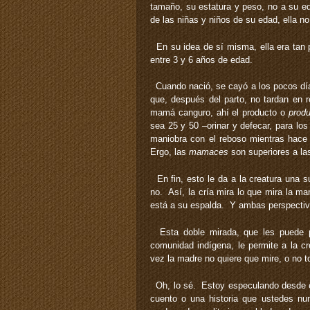
tamaño, su estatura y peso, no a su e
de las niñas y niños de su edad, ella no
En su idea de sí misma, ella era tan 
entre 3 y 6 años de edad.
Cuando nació, se cayó a los pocos día
que, después del parto, no tardan en 
mamá canguro, ahí el producto o
prod
sea 25 y 50 –orinar y defecar, para los
maniobra con el reboso mientras hace 
Ergo, las
mamaces
son superiores a l
En fin, esto le da a la creatura una s
no. Así, la cría mira lo que mira la m
está a su espalda. Y ambas perspectiva
Esta doble mirada, que les puede p
comunidad indígena, le permite a la c
vez la madre no quiere que mire, o no t
Oh, lo sé. Estoy especulando desde el
cuento o una historia que ustedes nun