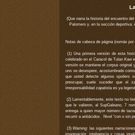
La
(Que narra la historia del encuentro de
Palomero y, en la sección deportiva: e
Notas de cabeza de página (nomás por j
(1) Una primera versión de esta histo
celebrado en el Caracol de Tulan Kaw e
versión se mantiene el corpus original
uno se desespere, acostumbrado como e
que usted detecte algunos spoilers 
preocupar, suele suceder que el 
irresponsabilidad zapatista es ya legend
(2) Lamentablemente, este texto no tie
que le valieron, al SupGaleano, 7 no
entrega a quien mayor número de tazo
recurrir a antiácidos. Nivel “con o sin pe
(3)
Warning
: las siguientes narracion
imaginación, inteligencia y cosas igu