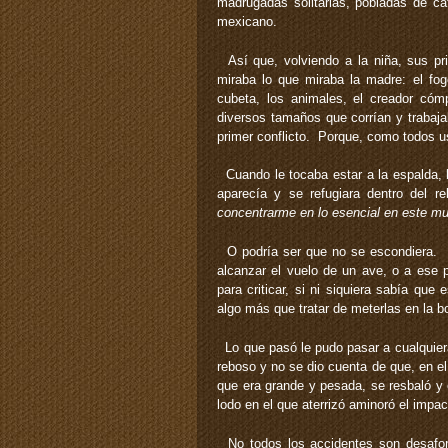
madrugadas solitarias, pobladas de ca
mexicano.
Así que, volviendo a la niña, sus pr
miraba lo que miraba la madre: el fogón
cubeta, los animales, el creador cómp
diversos tamaños que corrían y trabaj
primer conflicto. Porque, como todos 
Cuando le tocaba estar a la espalda, l
aparecía y se refugiara dentro del r
concentrarme en lo esencial en este mund
O podría ser que no se escondiera. P
alcanzar el vuelo de un ave, o a ese p
para criticar, si ni siquiera sabía que
algo más que tratar de meterlas en la 
Lo que pasó le pudo pasar a cualquiera
reboso y no se dio cuenta de que, en el
que era grande y pesada, se resbaló y 
lodo en el que aterrizó aminoró el impac
No todos los accidentes son desafortu