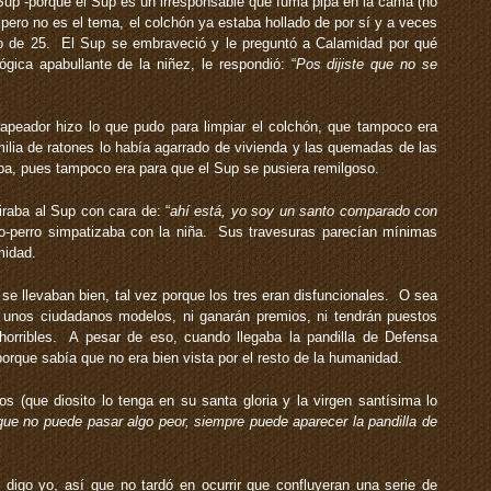
Sup -porque el Sup es un irresponsable que fuma pipa en la cama (no
e pero no es el tema, el colchón ya estaba hollado de por sí y a veces
zo de 25. El Sup se embraveció y le preguntó a Calamidad por qué
gica apabullante de la niñez, le respondió: “
Pos dijiste que no se
peador hizo lo que pudo para limpiar el colchón, que tampoco era
lia de ratones lo había agarrado de vivienda y las quemadas de las
ipa, pues tampoco era para que el Sup se pusiera remilgoso.
iraba al Sup con cara de: “
ahí está, yo soy un santo comparado con
to-perro simpatizaba con la niña. Sus travesuras parecían mínimas
midad.
 se llevaban bien, tal vez porque los tres eran disfuncionales. O sea
 unos ciudadanos modelos, ni ganarán premios, ni tendrán puestos
orribles. A pesar de eso, cuando llegaba la pandilla de Defensa
porque sabía que no era bien vista por el resto de la humanidad.
(que diosito lo tenga en su santa gloria y la virgen santísima lo
ue no puede pasar algo peor, siempre puede aparecer la pandilla de
, digo yo, así que no tardó en ocurrir que confluyeran una serie de