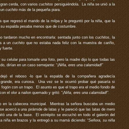
 gran cerda, con varios
cuchitos
persiguiéndola. La niña se unió a la
o un
cuchito
más de la pequeña piara.
 regresó el marido de la milpa y le preguntó por la niña, que la
a su espalda pesaba menos que de costumbre.
o tardaron mucho en encontrarla: sentada junto con los
cuchitos
, la
ba a un
cuchito
que no estaba nada feliz con la muestra de cariño,
y fuerte.
u celular para tomarle una foto, pero la madre dijo lo que todas las
do, dirían en un caso semejante: “¡
Niña, eres una calamidad
!”
jó el reboso -lo que la espalda de la compañera agradecía
rande, era curiosa. Una vez se le ocurrió probar qué pasaría si
 fogón con un trapo. El asunto es que el trapo era el medio fondo de
n el olor a nailon quemado y gritó: “¡
Niña, eres una calamidad
!”.
 en la cabecera municipal. Mientras la señora buscaba un medio
se acercó a una pirámide de latas y le pareció que las latas de mero
tó una de la base. El estrépito se escuchó en todo el galerón del
a niña en brazos y la entregó a su mamá diciendo: “
Señora, su niña