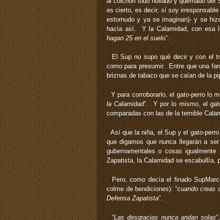
al colchón todo hollado y quemado del 
es cierto, es decir, sí soy irresponsabl
estornudo y ya se imaginan)- y se hi
hacía así. Y la Calamidad, con esa ló
hagan 25 en el suelo
”.
El Sup no supo qué decir y con el tra
como para presumir. Entre que una fami
briznas de tabaco que se caían de la p
Y para corroborarlo, el gato-perro lo m
la Calamidad
”. Y por lo mismo, el ga
comparadas con las de la temible Cala
Así que la niña, el Sup y el gato-perro
que digamos que nunca llegarán a ser
gubernamentales o cosas igualmente h
Zapatista, la Calamidad se escabullía, 
Pero, como decía el finado SupMarcos 
colme de bendiciones): “
cuando creas q
Defensa Zapatista
”.
“
Las desgracias nunca andan solas
”