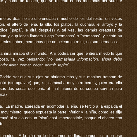
fé y humo de tabaco, que se reiteran en las montañas del sureste
imeros días no se diferenciaban mucho de los del resto: en veces
, el altero de leña, la olla, los platos, la cuchara, el arroyo y la
lice (“papá”, le dirá después) y, tal vez, las demás creaturas de
aban y a quienes llamará luego “hermanos” o “hermanas”, y serán su
ustedes saben, hermanos que no pelean entre sí, no son hermanos.
a niña miraba otro mundo. Ahí podría ser que le diera miedo lo que
eboso, tal vez pensando: “
no, demasiada información, ahora debo
o: llorar, comer, cagar, dormir, repite
”.
odría ser que sus ojos se abrieran más y sus manitas trataran de
ato (sin agraviar) que, sí, caminaba muy otro pero, ¿quién era ella
 esas dos cosas que tenía al final inferior de su cuerpo servían para
boca?
. La madre, atareada en acomodar la leña, se terció a la espalda el
 movimiento, quedó expuesta la parte inferior y la niña, como les dije
cayó al suelo con un “
plop
” casi imperceptible, porque el charco con
to.
nados. A la niña no le dio tiempo de llorar porque, justo en ese