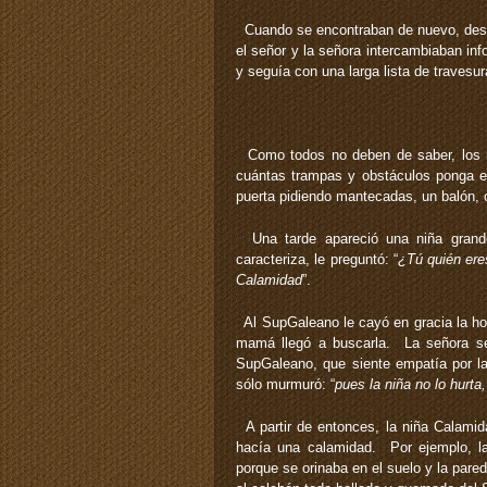
Cuando se encontraban de nuevo, despué
el señor y la señora intercambiaban inf
y seguía con una larga lista de travesur
Como todos no deben de saber, los n
cuántas trampas y obstáculos ponga el
puerta pidiendo mantecadas, un balón,
Una tarde apareció una niña grande
caracteriza, le preguntó: “
¿Tú quién er
Calamidad
”.
Al SupGaleano le cayó en gracia la hon
mamá llegó a buscarla. La señora se
SupGaleano, que siente empatía por la 
sólo murmuró: “
pues la niña no lo hurta,
A partir de entonces, la niña Calamid
hacía una calamidad. Por ejemplo, l
porque se orinaba en el suelo y la pare