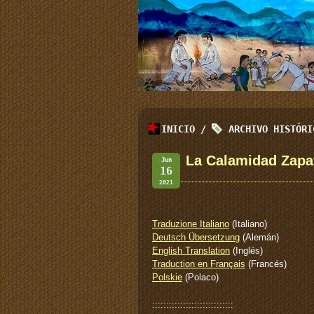
INICIO
/
ARCHIVO HISTÓR
La Calamidad Zapa
Jun
16
2021
Traduzione Italiano
(Italiano)
Deutsch Übersetzung
(Alemán)
English Translation
(Inglés)
Traduction en Français
(Francés)
Polskie
(Polaco)
:::::::::::::::::::::::::::::