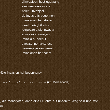
d’Invasioun huet ugefaang
започна инвазијата
bdiet l-invażjoni
de invasie is begonnen
invasjonen har startet
حمله آغاز شده است
rozpoczęła się inwazja
a invasão começou
invazia a început
вторжение началось
инвазија је започела
invasionen har börjat
«Die Invasion hat begonnen.»
 .. – -. / …. .- / .. -. .. -.-. .. .- -.. – (im Morsecode)
l
, die Mondgöttin, dann eine Leuchte auf unserem Weg sein und, wie
al.