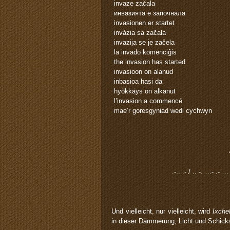
invaze začala
инвазията е започнала
invasionen er startet
invázia sa začala
invazija se je začela
la invado komenciĝis
the invasion has started
invasioon on alanud
inbasioa hasi da
hyökkäys on alkanut
l’invasion a commencé
mae’r goresgyniad wedi cychwyn
.-.. .- / .. -. …- .- …
Und vielleicht, nur vielleicht, wird
Ixche
in dieser Dämmerung, Licht und Schicks