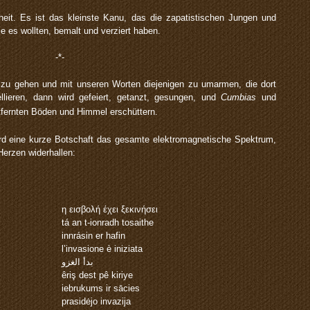
heit. Es ist das kleinste Kanu, das die zapatistischen Jungen und
e es wollten, bemalt und verziert haben.
-*-
 zu gehen und mit unseren Worten diejenigen zu umarmen, die dort
llieren, dann wird gefeiert, getanzt, gesungen, und
Cumbias
und
fernten Böden und Himmel erschüttern.
rd eine kurze Botschaft das gesamte elektromagnetische Spektrum,
Herzen widerhallen:
η εισβολή έχει ξεκινήσει
tá an t-ionradh tosaithe
innrásin er hafin
l’invasione è iniziata
بدأ الغزو
êriş dest pê kiriye
iebrukums ir sācies
prasidėjo invazija