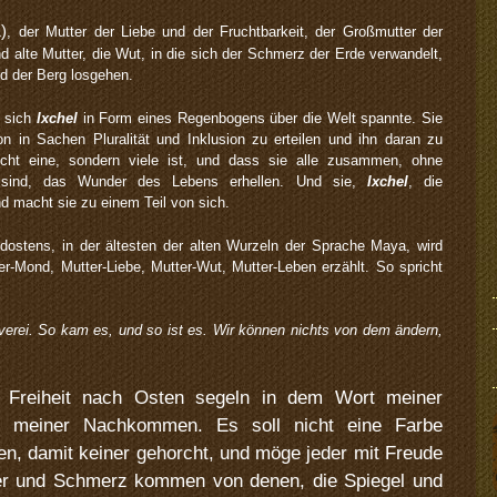
1)
, der Mutter der Liebe und der Fruchtbarkeit, der Großmutter der
d alte Mutter, die Wut, in die sich der Schmerz der Erde verwandelt,
rd der Berg losgehen.
s sich
Ixchel
in Form eines Regenbogens über die Welt spannte. Sie
n in Sachen Pluralität und Inklusion zu erteilen und ihn daran zu
icht eine, sondern viele ist, und dass sie alle zusammen, ohne
 sind, das Wunder des Lebens erhellen. Und sie,
Ixchel
, die
d macht sie zu einem Teil von sich.
ostens, in der ältesten der alten Wurzeln der Sprache Maya, wird
er-Mond, Mutter-Liebe, Mutter-Wut, Mutter-Leben erzählt. So spricht
rei. So kam es, und so ist es. Wir können nichts von dem ändern,
Freiheit nach Osten segeln in dem Wort meiner
, meiner Nachkommen. Es soll nicht eine Farbe
en, damit keiner gehorcht, und möge jeder mit Freude
er und Schmerz kommen von denen, die Spiegel und