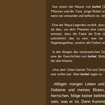
(
Aus einem der Häuser von
Ixchel
Pflanzen und der Tiere, junge Mutter un
wenn sie verwundet und befleckt ist, wi
Eine der Maya-Legenden erzählt, das
tat dies, um dem Planeten eine Lektio
erinnern, dass die Farbe der Erde n
aufzuhören, das zu sein, was sie
Regenbogenfrau, umarmt alle Farben un
In den Bergen des mexikanischen Süd
eine der Geschichten von
Ixchel
, Mutt
der alte Antonio:
»
Aus dem Osten kamen Tod und Sklave
was vorher war. Aber
Ixchel
sagte so:
»
Mögen morgen Leben und 
Gebeine und meines Blutes
herrschen. Möge keiner befehl
sein, was er ist. Denn Kumm