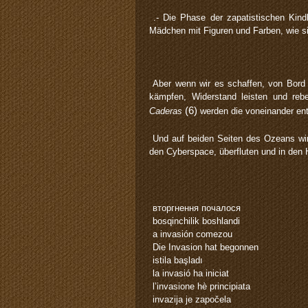
.- Die Phase der zapatistischen Kind
Mädchen mit Figuren und Farben, wie si
Aber wenn wir es schaffen, von Bord
kämpfen, Widerstand leisten und rebe
(6)
Caderas
werden die voneinander ent
Und auf beiden Seiten des Ozeans wi
den Cyberspace, überfluten und in den 
вторгнення почалося
bosqinchilik boshlandi
a invasión comezou
Die Invasion hat begonnen
istila başladı
la invasió ha iniciat
l’invasione hè principiata
invazija je započela