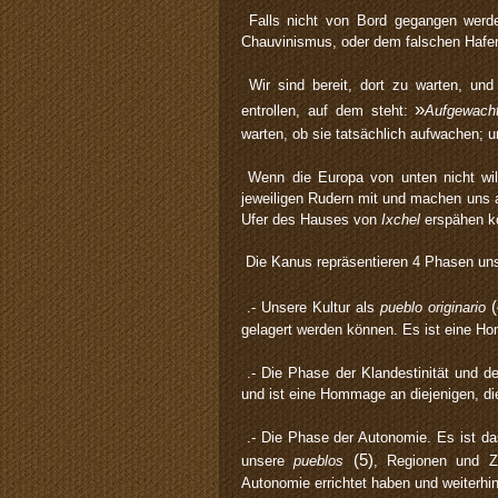
Falls nicht von Bord gegangen werde
Chauvinismus, oder dem falschen Hafen 
Wir sind bereit, dort zu warten, un
»
entrollen, auf dem steht:
Aufgewacht
warten, ob sie tatsächlich aufwachen; 
Wenn die Europa von unten nicht wi
jeweiligen Rudern mit und machen uns a
Ufer des Hauses von
Ixchel
erspähen k
Die Kanus repräsentieren 4 Phasen uns
.- Unsere Kultur als
pueblo originario
gelagert werden können. Es ist eine H
.- Die Phase der Klandestinität und d
und ist eine Hommage an diejenigen, die
.- Die Phase der Autonomie. Es ist d
(5)
unsere
pueblos
, Regionen und Zo
Autonomie errichtet haben und weiterhin