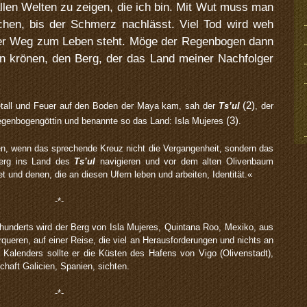
allen Welten zu zeigen, die ich bin. Mit Wut muss man
chen, bis der Schmerz nachlässt. Viel Tod wird weh
er Weg zum Leben steht. Möge der Regenbogen dann
krönen, den Berg, der das Land meiner Nachfolger
(2)
etall und Feuer auf den Boden der Maya kam, sah der
Ts’ul
, der
(3)
Regenbogengöttin und benannte so das Land: Isla Mujeres
.
 wenn das sprechende Kreuz nicht die Vergangenheit, sondern das
erg ins Land des
Ts’ul
navigieren und vor dem alten Olivenbaum
 und denen, die an diesen Ufern leben und arbeiten, Identität.«
-*-
hunderts wird der Berg von Isla Mujeres, Quintana Roo, Mexiko, aus
queren, auf einer Reise, die viel an Herausforderungen und nichts an
Kalenders sollte er die Küsten des Hafens von Vigo (Olivenstadt),
haft Galicien, Spanien, sichten.
-*-