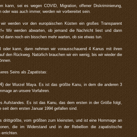
n kann, sei es wegen COVID, Migration, offener Diskriminierung,
oder was auch immer, werden wir vorbereitet sein.
d wir werden vor den europäischen Küsten ein großes Transparent
!
« Wir werden abwarten, ob jemand die Nachricht liest und dann
und dann noch ein bisschen mehr warten, ob sie etwas tun.
ll oder kann, dann nehmen wir vorausschauend 4 Kanus mit ihren
uf den Rückweg. Natürlich brauchen wir ein wenig, bis wir wieder die
önnen.
eres Seins als Zapatistas:
(4)
der Wurzel Maya. Es ist das größte Kanu, in dem die anderen 3
ommage an unsere Vorfahren.
es Aufstandes. Es ist das Kanu, das dem ersten in der Größe folgt,
 seit dem ersten Januar 1994 gefallen sind.
as drittgrößte, vom größten zum kleinsten, und ist eine Hommage an
nen, die im Widerstand und in der Rebellion die zapatistische
 errichten.