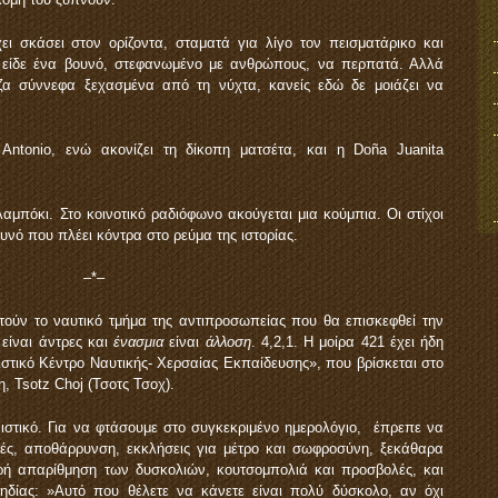
χει σκάσει στον ορίζοντα, σταματά για λίγο τον πεισματάρικο και
ι είδε ένα βουνό, στεφανωμένο με ανθρώπους, να περπατά. Αλλά
ρίζα σύννεφα ξεχασμένα από τη νύχτα, κανείς εδώ δε μοιάζει να
 Antonio, ενώ ακονίζει τη δίκοπη ματσέτα, και η Doña Juanita
αμπόκι. Στο κοινοτικό ραδιόφωνο ακούγεται μια κούμπια. Οι στίχοι
υνό που πλέει κόντρα στο ρεύμα της ιστορίας.
–*–
τούν το ναυτικό τμήμα της αντιπροσωπείας που θα επισκεφθεί την
 είναι άντρες και
ένασμια
είναι
άλλοση
. 4,2,1. Η μοίρα 421 έχει ήδη
στικό Κέντρο Ναυτικής- Χερσαίας Εκπαίδευσης», που βρίσκεται στο
 Tsotz Choj (Τσοτς Τσοχ).
στικό. Για να φτάσουμε στο συγκεκριμένο ημερολόγιο, έπρεπε να
λές, αποθάρρυνση, εκκλήσεις για μέτρο και σωφροσύνη, ξεκάθαρα
ερή απαρίθμηση των δυσκολιών, κουτσομπολιά και προσβολές, και
δίας: »Αυτό που θέλετε να κάνετε είναι πολύ δύσκολο, αν όχι