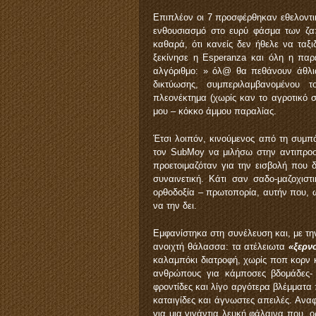
Επιπλέον οι 7 προσφέρθηκαν εθελοντι
ενθουσιασμό στο ευρύ φάσμα των ζαπ
καθαρά, ότι κανείς δεν ήθελε να ταξ
ξεκίνησε η Esperanza και όλη η παρ
αλγόριθμο: » όλ@ θα πεθάνουν άθλια
δικτύωσης, συμπεριλαμβανομένου 
πλεονέκτημα (χωρίς καν το αγροτικό 
μου – κόκκο άμμου παραλίας.
Έτσι λοιπόν, κινούμενος από τη συμπ
τον SubMoy να μιλήσω στην αντιπροσ
προετοιμαζόταν για την εισβολή που δε
συναινετική. Κάτι σαν σαδο-μαζοχιστ
ορθοδοξία – πρωτοπορία, αυτήν που, ως
να την δει.
Εμφανίστηκα στη συνέλευση και, με τη
ανοιχτή θάλασσα: τα ατέλειωτα
«ξερν
καλαμπόκι διατροφή, χωρίς ποπ κορν κ
ανθρώπους για κάμποσες βδομάδες- 
φροντίδες και λίγο αργότερα βλέμματα
καταιγίδες και άγνωστες απειλές. Αν
για μια γιγάντια λευκή φάλαινα που, 