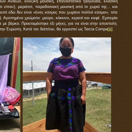
των Άνδεων, κινέζικη μουσική, επαναστατικά τραγούδια, κλασική
τσι είπαν), μαριάτσι, παραδοσιακή μουσική από το χωριό της… και
αυτό εδώ δεν είναι «ένας κόσμος που χωράνε πολλοί κόσμοι», τότε
ς). Αγαπημένα χρώματα: μαύρο, κόκκινο, κερασί και καφέ. Εμπειρία
 με βάρκα. Προετοιμάστηκε έξι μήνες, για να είναι στην αποστολή.
 στην Ευρώπη. Κατά τον διάπλου, θα εργαστεί ως Tercia Compa
[iii]
.