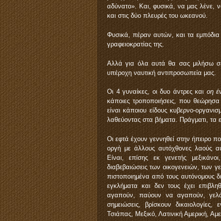
αδύνατο». Και, φυσικά, να μας λένε, ν
και στις δύο πλευρές του ωκεανού.
Φυσικά, πέραν αυτών, και τα εμπόδια 
γραφειοκρατίας της.
Αλλά για όλα αυτά θα σας μιλήσω σε
υπέροχη ναυτική αντιπροσωπεία μας.
Οι 4 γυναίκες, οι δυο άντρες και
οη έ
κάποιες τροποποιήσεις, που θεώρησα
είναι κάποιου είδους κυβερνο-οργανισ
λαθεύοντας στα βήματα. Πράγματι, τα
Οι εφτά έχουν γεννηθεί στην ήπειρο πο
οργή με άλλους αυτόχθονες λαούς αυ
Είναι, επίσης εκ γενετής μεξικά
διαβεβαιώσεις των οικογενειών, των γ
πιστοποιημένα από τους αυτόνομους δ
εγκλήματα και δεν τους έχει επιβληθ
αγαπούν, παύουν να αγαπούν, γελάν
σημειώσεις, βρίσκουν δικαιολογίες,
Τσιάπας, Μεξικό, Λατινική Αμερική, Αμ