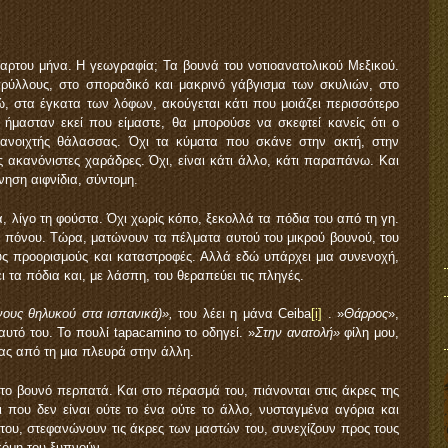
αρτου μήνα. Η γεωγραφία; Τα βουνά του νοτιοανατολικού Μεξικού.
γρύλλους, στο σποραδικό και μακρινό γάβγισμα των σκυλιών, στο
ώ, στα έγκατα των λόφων, ακούγεται κάτι που μοιάζει περισσότερο
ήμασταν εκεί που είμαστε, θα μπορούσε να σκεφτεί κανείς ότι ο
 ανοιχτής θάλασσας. Όχι τα κύματα που σκάνε στην ακτή, στην
 ακανόνιστες χαράδρες. Όχι, είναι κάτι άλλο, κάτι παραπάνω. Και
ηση αιφνίδια, σύντομη.
 λίγο τη φούστα. Όχι χωρίς κόπο, ξεκολλά τα πόδια του από τη γη.
α πόνου. Τώρα, ματώνουν τα πέλματα αυτού του μικρού βουνού, του
ούς προορισμούς και καταστροφές. Αλλά εδώ υπάρχει μια συνενοχή,
ι τα πόδια και, με λάσπη, του θεραπεύει τις πληγές.
νους θηλυκού στα ισπανικά)»,
του λέει η μάνα Ceiba
[i]
. »
Θάρρος
»,
αυτό του. Το πουλί tapacamino το οδηγεί. »
Στην ανατολή»
φίλη μου,
ας από τη μια πλευρά στην άλλη.
το βουνό περπατά. Και στο πέρασμά του, πιάνονται στις άκρες της
οι που δεν είναι ούτε το ένα ούτε το άλλο, νυσταγμένα αγόρια και
του, στεφανώνουν τις άκρες των μαστών του, συνεχίζουν προς τους
κόμη του ξυπνούν.