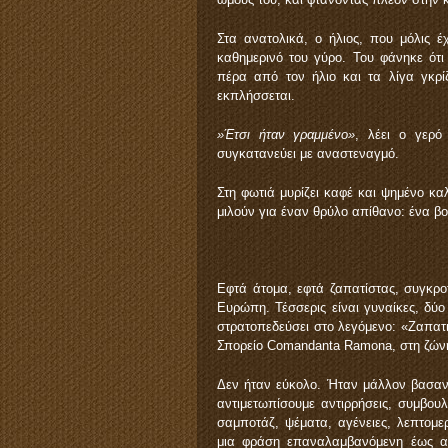
Στα ανατολικά, ο ήλιος, που μόλις έ
καθημερινό του γύρο. Του φάνηκε ότ
πέρα ​​από τον ήλιο και τα λίγα γκ
εκπλήσσεται.
»Έτσι ήταν γραμμένο»
, λέει ο γερό
συγκατανεύει με αναστεναγμό.
Στη φωτιά μυρίζει καφέ και ψημένο καλ
μιλούν για έναν θρύλο απίθανο: ένα βο
Εφτά άτομα, εφτά ζαπατίστας, συγκρο
Ευρώπη. Τέσσερις είναι γυναίκες, δύο
στρατοπεδεύσει στο λεγόμενο: «Ζαπατι
Σπορείο Comandanta Ramona, στη ζώνη,
Δεν ήταν εύκολο. Ήταν μάλλον βασανι
αντιμετωπίσουμε αντιρρήσεις, συμβου
σαμποτάζ, ψέματα, αγένειες, λεπτομ
μια φράση επαναλαμβανόμενη έως αη