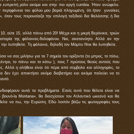
να ευπρεπή ρόλο ακόμα και στην πιο αργή cumbia. Ήταν ανώφελο.
ν περηφάνεια του φύλου μου βαριά πληγωμένη, ότι ήταν γυναίκες
», όταν τους παρουσίαζα την επιλογή ταξιδιού δια θαλάσσης ή δια
10, ούτε 15, αλλά πάνω από 20! Μέχρι και η μικρή Βερόνικα, τριών
στορία της φάλαινας-δολοφόνου. Ναι, ακατανόητο. Αλλά αν την
θα την λυπηθείτε. Τη φάλαινα, δηλαδή τον Μόμπυ Ντικ θα λυπηθείτε.
ύσα να σας μιλήσω για τα 7 σημεία του ορίζοντα (το μπρος, το πίσω,
κέντρο, το πάνω και το κάτω ), τους 7 πρώτους θεούς αυτούς που
ς. Αλλά η αλήθεια είναι ότι πέρα από σύμβολα και αλληγορίες, το
φία δεν έχει αποκτήσει ακόμα διαβατήριο και ακόμα παλεύει να το
 αυτό.
νδιαφέρουν αυτά τα προβλήματα. Εσείς αυτό που θέλετε είναι να
 βουνό-la Montana», θα διασχίσουν τον Ατλαντικό ωκεανό και θα
ήθελα να πω, την Ευρώπη. Εδώ λοιπόν βάζω τις φωτογραφίες τους