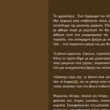
Το ημερολόγιο; Ένα ξημέρωμα του τέτ
Μια ξαφνική σιγή επιβάλλεται στους 
αντιλάλημα της μουσικής μαρίμπα. Εδ
με ψίθυρο παρά με ροχαλητό. Αν δεν 
ψίθυρος είναι ένα μουρμούρισμα της
παραλία, στα απόκρημνα βράχια με τις
τότε… ένα παράπονο μακρύ και μια δόν
Το βουνό υψώνεται. Σηκώνει, ντροπαλά,
Κάνει το πρώτο βήμα με μια χειρονομί
τόσο μακρινού από χάρτες, τουριστικ
έτσι μια αναχρονιστική βροχή του πλένε
«
Πρόσεχε κόρη (σμ: το βουνό είναι γέ
λέει το huapac
[ii]
, σα να μίλαγε στον ε
»
στην ανατολή»
λέει στο βουνό πηδώντ
Φορώντας δέντρα, πουλιά και πέτρες, 
φούστας του, άντρες, γυναίκες, εκείν
κορίτσια. Σκαρφαλώνουν στη μπλούζα 
ώμους του, και φτάνοντας πλέον στην 