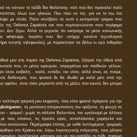
κά να κάνουν το ταξίδι δια θαλάσσης- κάτι που δεν προκαλεί πολύ
ατίστας όλων των ηλικιών. Που πάει να πει, για να το πω πιο
ιδέψει με πλοίο. Πόσο συνέβαλε σε αυτό η εκστρατεία τρόμου που
έα της Defensa Zapatista και που συμπυκνώνεται στον περίφημο
»; Δεν ξέρω. Αλλά το γεγονός ότι νικήσαμε τα μέσα κοινωνικής
του
whatsapp
, παρόλο που δεν υπήρχε κανένα τεχνολογικό
σήμα κινητής τηλεφωνίας), με παρακίνησε να βάλω κι εγώ λιθαράκι
άθειά μου στη παρέα της Defensa Zapatista, ζήτησα την άδεια από
ωπεία που, εν μέσω κραυγών, τσιριγμάτων και παιδικών γέλιων,
ν είναι εισβολή… καλά, εντάξει, ναι είναι, αλλά είναι, ας πούμε,
ικός διεθνισμός, που φυσικά δε θα ιδωθεί με καλό μάτι από την
 οφείλει, είναι τόσο μπροστά από τις μάζες που κανείς δεν μπορεί
ν καλύτερη τραγική μου έκφραση, τους είπα φρικτά πράματα για την
οβολήματα»
, τη μονότονη απεραντοσύνη του ορίζοντα, τη φτωχή σε
αι – τρόμος!- χωρίς τη σάλτσα Βαλεντίνα, τον εγκλεισμό με άλλους
με τους οποίους, τις πρώτες ώρες, ανταλλάσσεις χαμόγελα και
 που σκοτώνουν. Περιέγραψα επίσης, με κάθε λεπτομέρεια, τρομερές
αφέρθηκα στο
Κράκεν
και, λόγω λογοτεχνικής επίγευσης, τους μίλησα
οργισμένη, αναζητούσε κάποιον για να του αρπάξει το πόδι, πράγμα