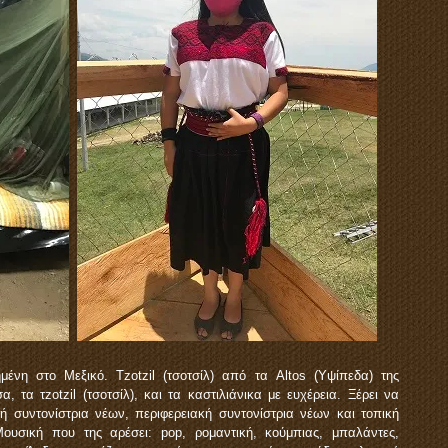
ένη στο Μεξικό. Tzotzil (τσοτσίλ) από τα Altos (Υψίπεδα) της
, τα τzotzil (τσοτσίλ), και τα καστιλιάνικα με ευχέρεια. Ξέρει να
κή συντονίστρια νέων, περιφερειακή συντονίστρια νέων και τοπική
 Μουσική που της αρέσει: pop, ρομαντική, κούμπιας, μπαλάντες,