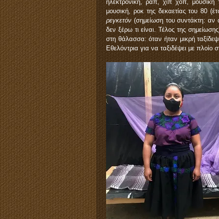
ηλεκτρονική, ραπ, χιπ χοπ, μουσική 
μουσική, ροκ της δεκαετίας του 80 (έ
ρεγκετόν
(σημείωση του συντάκτη: αν 
δεν ξέρω τι είναι. Τέλος της σημείωση
στη θάλασσα: όταν ήταν μικρή ταξίδεψε
Εθελόντρια για να ταξιδέψει με πλοίο