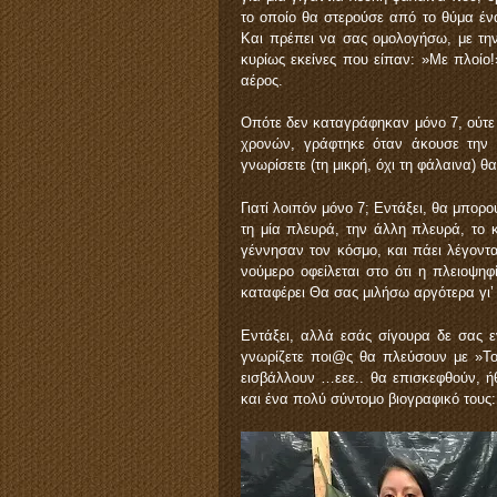
το οποίο θα στερούσε από το θύμα έ
Και πρέπει να σας ομολογήσω, με τη
κυρίως εκείνες που είπαν: »Με πλοίο!
αέρος.
Οπότε δεν καταγράφηκαν μόνο 7, ούτε 
χρονών, γράφτηκε όταν άκουσε την ι
γνωρίσετε (τη μικρή, όχι τη φάλαινα) 
Γιατί λοιπόν μόνο 7; Εντάξει, θα μπορο
τη μία πλευρά, την άλλη πλευρά, το 
γέννησαν τον κόσμο, και πάει λέγοντα
νούμερο οφείλεται στο ότι η πλειοψη
καταφέρει Θα σας μιλήσω αργότερα γι’
Εντάξει, αλλά εσάς σίγουρα δε σας ε
γνωρίζετε ποι@ς θα πλεύσουν με »Το
εισβάλλουν …εεε.. θα επισκεφθούν, 
και ένα πολύ σύντομο βιογραφικό τους: