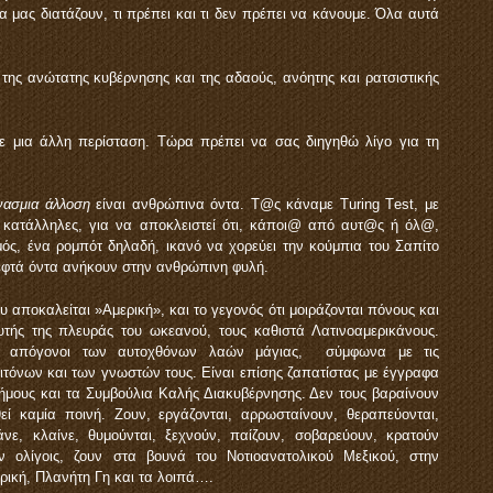
α μας διατάζουν, τι πρέπει και τι δεν πρέπει να κάνουμε. Όλα αυτά
της ανώτατης κυβέρνησης και της αδαούς, ανόητης και ρατσιστικής
 μια άλλη περίσταση. Τώρα πρέπει να σας διηγηθώ λίγο για τη
νασμια άλλοση
είναι ανθρώπινα όντα. Τ@ς κάναμε Τuring Τest, με
 κατάλληλες, για να αποκλειστεί ότι, κάποι@ από αυτ@ς ή όλ@,
μός, ένα ρομπότ δηλαδή, ικανό να χορεύει την κούμπια του Σαπίτο
 εφτά όντα ανήκουν στην ανθρώπινη φυλή.
υ αποκαλείται »Αμερική», και το γεγονός ότι μοιράζονται πόνους και
τής της πλευράς του ωκεανού, τους καθιστά Λατινοαμερικάνους.
νοι, απόγονοι των αυτοχθόνων λαών μάγιας, σύμφωνα με τις
ειτόνων και των γνωστών τους. Είναι επίσης ζαπατίστας με έγγραφα
ήμους και τα Συμβούλια Καλής Διακυβέρνησης. Δεν τους βαραίνουν
εί καμία ποινή. Ζουν, εργάζονται, αρρωσταίνουν, θεραπεύονται,
ε, κλαίνε, θυμούνται, ξεχνούν, παίζουν, σοβαρεύουν, κρατούν
 εν ολίγοις, ζουν στα βουνά του Νοτιοανατολικού Μεξικού, στην
ερική, Πλανήτη Γη και τα λοιπά….