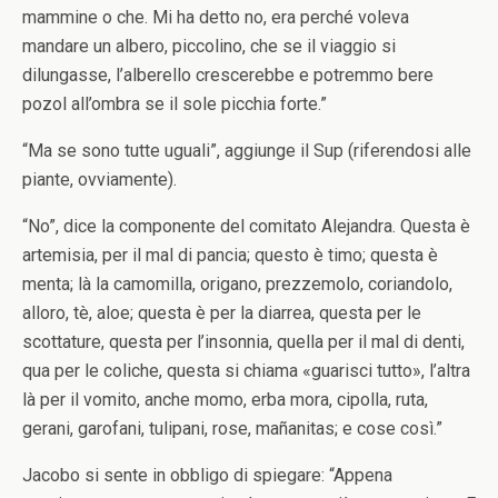
mammine o che. Mi ha detto no, era perché voleva
mandare un albero, piccolino, che se il viaggio si
dilungasse, l’alberello crescerebbe e potremmo bere
pozol all’ombra se il sole picchia forte.”
“Ma se sono tutte uguali”, aggiunge il Sup (riferendosi alle
piante, ovviamente).
“No”, dice la componente del comitato Alejandra. Questa è
artemisia, per il mal di pancia; questo è timo; questa è
menta; là la camomilla, origano, prezzemolo, coriandolo,
alloro, tè, aloe; questa è per la diarrea, questa per le
scottature, questa per l’insonnia, quella per il mal di denti,
qua per le coliche, questa si chiama «guarisci tutto», l’altra
là per il vomito, anche momo, erba mora, cipolla, ruta,
gerani, garofani, tulipani, rose, mañanitas; e cose così.”
Jacobo si sente in obbligo di spiegare: “Appena