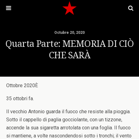
Octubre 20, 2020
Quarta Parte: MEMORIA DI CIÒ
CHE SARÀ
Ottobre 2020È
35 ottobri fa.
Il vecchio Antonio guarda il fuoco che resiste alla pioggia.
Sotto il cappello di paglia gocciolante, con un tizzone,
accende la sua sigaretta arrotolata con una foglia. Il fuoco
si mantiene, a volte nascondendosi sotto i tronchi; il vento