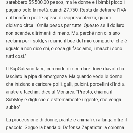
sarebbero 55.500,00 pesos, ma le donne e i bimbi piccoli
pagano solo la metà, quindi 27.750. Resta da detrarre l’IVA
e il bonifico per le spese di rappresentanza, quindi
diciamo circa 10mila pesos per tutte. Questo se il dollaro
non scende, altrimenti di meno. Ma, perché non ci siano
reclami per i soldi, vi diamo il bue del mio compadre, che è
uguale a non dico chi, e cosa gli facciamo, i maschi sono
tutti così.”
Il SupGaleano tace, cercando di ricordare dove diavolo ha
lasciato la pipa di emergenza. Ma quando vede le donne
che iniziano a caricare polli, galli, pulcini, porcellini d’India,
anatre e tacchini, dice al Monarca: “Presto, chiama il
SubMoy e digli che è estremamente urgente, che venga
subito”.
La processione di donne, piante e animali si allunga oltre il
pascolo. Segue la banda di Defensa Zapatista: la colonna