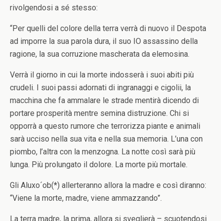
rivolgendosi a sé stesso:
“Per quelli del colore della terra verrà di nuovo il Despota
ad imporre la sua parola dura, il suo IO assassino della
ragione, la sua corruzione mascherata da elemosina.
Verrà il giorno in cui la morte indosserà i suoi abiti più
crudeli. I suoi passi adornati di ingranaggi e cigolii, la
macchina che fa ammalare le strade mentirà dicendo di
portare prosperità mentre semina distruzione. Chi si
opporrà a questo rumore che terrorizza piante e animali
sarà ucciso nella sua vita e nella sua memoria. L’una con
piombo, l’altra con la menzogna. La notte così sarà più
lunga. Più prolungato il dolore. La morte più mortale.
Gli Aluxo´ob(*) allerteranno allora la madre e così diranno:
“Viene la morte, madre, viene ammazzando”.
La terra madre, la prima, allora si sveglierà – scuotendosi