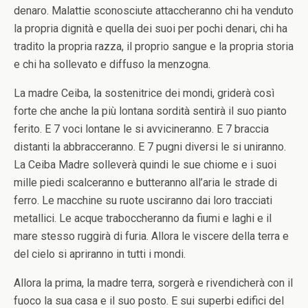
denaro. Malattie sconosciute attaccheranno chi ha venduto
la propria dignità e quella dei suoi per pochi denari, chi ha
tradito la propria razza, il proprio sangue e la propria storia
e chi ha sollevato e diffuso la menzogna.
La madre Ceiba, la sostenitrice dei mondi, griderà così
forte che anche la più lontana sordità sentirà il suo pianto
ferito. E 7 voci lontane le si avvicineranno. E 7 braccia
distanti la abbracceranno. E 7 pugni diversi le si uniranno.
La Ceiba Madre solleverà quindi le sue chiome e i suoi
mille piedi scalceranno e butteranno all’aria le strade di
ferro. Le macchine su ruote usciranno dai loro tracciati
metallici. Le acque traboccheranno da fiumi e laghi e il
mare stesso ruggirà di furia. Allora le viscere della terra e
del cielo si apriranno in tutti i mondi.
Allora la prima, la madre terra, sorgerà e rivendicherà con il
fuoco la sua casa e il suo posto. E sui superbi edifici del