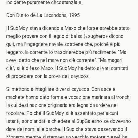
incidente puramente circostanziale.
Don Durito de La Lacandona, 1995
Il SubMoy stava dicendo a Maxo che forse sarebbe stato
meglio provare con il legno di balsa («sughero» dicono
qui), ma l’ingegnere navale sostiene che, poiché è più
leggero, la corrente lo trascinerebbe più facilmente. “Ma
avevi detto che nel mare non c’è corrente”. “Ma magari
c’è”, si è difeso Maxo. Il SubMoy ha detto ai vari comitati
di procedere con la prova dei: cayucos.
Si mettono a intagliare diversi cayucos. Con asce e
machete hanno dato forma e vocazione marinara ai tronchi
la cui destinazione originaria era legna da ardere nel
focolare. Poiché il SubMoy si è assentato per alcuni
istanti, sono andati a chiedere al SupGaleano se dovevano
dare dei nomi alle barche. Il Sup che stava osservando il
Monarca mentre sistemava un vecchio motore diesel, ha