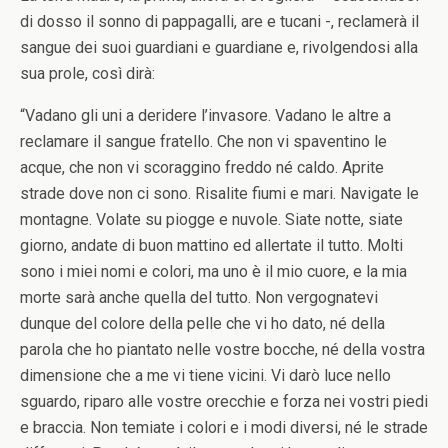
di dosso il sonno di pappagalli, are e tucani -, reclamerà il
sangue dei suoi guardiani e guardiane e, rivolgendosi alla
sua prole, così dirà:
“Vadano gli uni a deridere l’invasore. Vadano le altre a
reclamare il sangue fratello. Che non vi spaventino le
acque, che non vi scoraggino freddo né caldo. Aprite
strade dove non ci sono. Risalite fiumi e mari. Navigate le
montagne. Volate su piogge e nuvole. Siate notte, siate
giorno, andate di buon mattino ed allertate il tutto. Molti
sono i miei nomi e colori, ma uno è il mio cuore, e la mia
morte sarà anche quella del tutto. Non vergognatevi
dunque del colore della pelle che vi ho dato, né della
parola che ho piantato nelle vostre bocche, né della vostra
dimensione che a me vi tiene vicini. Vi darò luce nello
sguardo, riparo alle vostre orecchie e forza nei vostri piedi
e braccia. Non temiate i colori e i modi diversi, né le strade