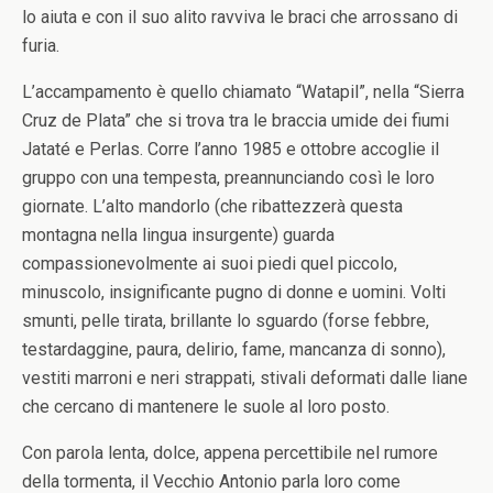
lo aiuta e con il suo alito ravviva le braci che arrossano di
furia.
L’accampamento è quello chiamato “Watapil”, nella “Sierra
Cruz de Plata” che si trova tra le braccia umide dei fiumi
Jataté e Perlas. Corre l’anno 1985 e ottobre accoglie il
gruppo con una tempesta, preannunciando così le loro
giornate. L’alto mandorlo (che ribattezzerà questa
montagna nella lingua insurgente) guarda
compassionevolmente ai suoi piedi quel piccolo,
minuscolo, insignificante pugno di donne e uomini. Volti
smunti, pelle tirata, brillante lo sguardo (forse febbre,
testardaggine, paura, delirio, fame, mancanza di sonno),
vestiti marroni e neri strappati, stivali deformati dalle liane
che cercano di mantenere le suole al loro posto.
Con parola lenta, dolce, appena percettibile nel rumore
della tormenta, il Vecchio Antonio parla loro come