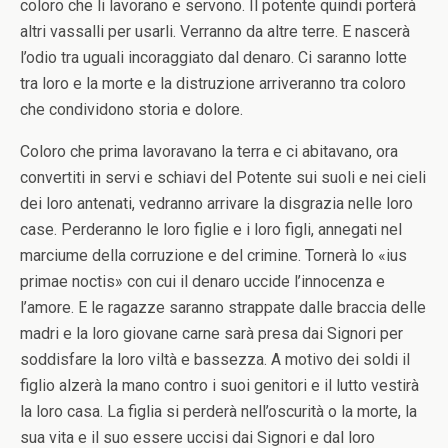
coloro che li lavorano e servono. Il potente quindi porterà
altri vassalli per usarli. Verranno da altre terre. E nascerà
l’odio tra uguali incoraggiato dal denaro. Ci saranno lotte
tra loro e la morte e la distruzione arriveranno tra coloro
che condividono storia e dolore.
Coloro che prima lavoravano la terra e ci abitavano, ora
convertiti in servi e schiavi del Potente sui suoli e nei cieli
dei loro antenati, vedranno arrivare la disgrazia nelle loro
case. Perderanno le loro figlie e i loro figli, annegati nel
marciume della corruzione e del crimine. Tornerà lo «ius
primae noctis» con cui il denaro uccide l’innocenza e
l’amore. E le ragazze saranno strappate dalle braccia delle
madri e la loro giovane carne sarà presa dai Signori per
soddisfare la loro viltà e bassezza. A motivo dei soldi il
figlio alzerà la mano contro i suoi genitori e il lutto vestirà
la loro casa. La figlia si perderà nell’oscurità o la morte, la
sua vita e il suo essere uccisi dai Signori e dal loro