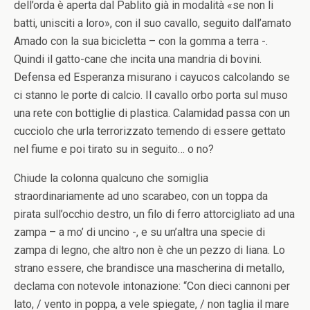
dell’orda è aperta dal Pablito già in modalità «se non li
batti, unisciti a loro», con il suo cavallo, seguito dall’amato
Amado con la sua bicicletta – con la gomma a terra -.
Quindi il gatto-cane che incita una mandria di bovini.
Defensa ed Esperanza misurano i cayucos calcolando se
ci stanno le porte di calcio. Il cavallo orbo porta sul muso
una rete con bottiglie di plastica. Calamidad passa con un
cucciolo che urla terrorizzato temendo di essere gettato
nel fiume e poi tirato su in seguito… o no?
Chiude la colonna qualcuno che somiglia
straordinariamente ad uno scarabeo, con un toppa da
pirata sull’occhio destro, un filo di ferro attorcigliato ad una
zampa – a mo’ di uncino -, e su un’altra una specie di
zampa di legno, che altro non è che un pezzo di liana. Lo
strano essere, che brandisce una mascherina di metallo,
declama con notevole intonazione: “Con dieci cannoni per
lato, / vento in poppa, a vele spiegate, / non taglia il mare