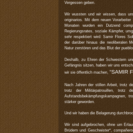
Vergessen geben.
Wir wussten und wir wissen, dass uns
originarios. Mit dem neuen Vorarbeiter
Monaten wurden ein Dutzend compa
Regierungsrates, soziale Kämpfer, umge
sehr respektiert wird: Samir Flores S
der darüber hinaus die neoliberalen M
Natur zerstören und das Blut der pueblos
Deshalb, zu Ehren der Schwestern und 
Gefängnis sitzen, haben wir uns entsc
“SAMIR 
wir sie öffentlich machen,
Nach Jahren der stillen Arbeit, trotz 
trotz der Militärpatrouillen, trotz
Aufstandsbekämpfungskampagnen, tro
stärker geworden.
Und wir haben die Belagerung durchbro
Wir sind aufgebrochen, ohne um Erlaub
Brüdern und Geschwister*, compañer