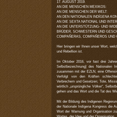
17. AUGUST 2019.
AN DIE MENSCHEN MEXIKOS:
AN DIE MENSCHEN DER WELT:
AN DEN NATIONALEN INDÍGENA KO
AN DIE SEXTA NATIONAL UND INTE
AN DIE UNTERSTÜTZUNG- UND WI
BRÜDER, SCHWESTERN UND GESCH
COMPAÑERAS, COMPAÑEROS UND 
Hier bringen wir Ihnen unser Wort, wel
und Rebellion ist.
Im Oktober 2016, vor fast drei Jahren
Selbstbezeichnung] des Nationalen In
zusammen mit der EZLN, eine Offensive
Verfolgt von den Kräften schlechte
Verbrechern und Gesetzen; Tote, Missst
wörtlich „ursprüngliche Völker“, Selbs
gehen und das Wort und die Tat des Wid
Mit der Bildung des Indigenen Regierun
der Nationale Indígena Kongress die A
Wort der Warnung und Organisation zu
Wortes, der Idee und der Organisation.