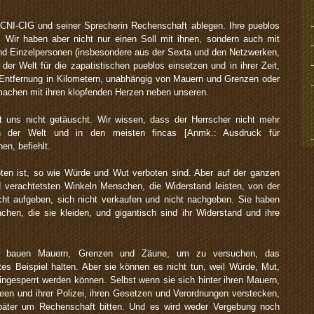
m CNI-CIG und seiner Sprecherin Rechenschaft ablegen. Ihre pueblos
. Wir haben aber nicht nur einen Soll mit ihnen, sondern auch mit
und Einzelpersonen (insbesondere aus der Sexta und den Netzwerken,
 der Welt für die zapatistischen pueblos einsetzen und in ihrer Zeit,
 Entfernung in Kilometern, unabhängig von Mauern und Grenzen oder
rmachen mit ihren klopfenden Herzen neben unseren.
t uns nicht getäuscht. Wir wissen, dass der Herrscher nicht mehr
n der Welt und in den meisten fincas [Anmk.: Ausdruck für
en, befiehlt.
ten ist, so wie Würde und Wut verboten sind. Aber auf der ganzen
 verachtetsten Winkeln Menschen, die Widerstand leisten, von der
ht aufgeben, sich nicht verkaufen und nicht nachgeben. Sie haben
achen, die sie kleiden, und gigantisch sind ihr Widerstand und ihre
ter bauen Mauern, Grenzen und Zäune, um zu versuchen, das
es Beispiel halten. Aber sie können es nicht tun, weil Würde, Mut,
eingesperrt werden können. Selbst wenn sie sich hinter ihren Mauern,
een und ihrer Polizei, ihren Gesetzen und Verordnungen verstecken,
 später um Rechenschaft bitten. Und es wird weder Vergebung noch