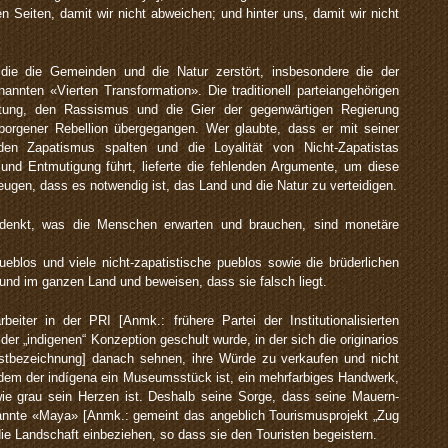
n Seiten, damit wir nicht abweichen; und hinter uns, damit wir nicht
, die die Gemeinden und die Natur zerstört, insbesondere die der
annten «Vierten Transformation». Die traditionell parteiangehörigen
ung, den Rassismus und die Gier der gegenwärtigen Regierung
rborgener Rebellion übergegangen. Wer glaubte, dass er mit seiner
 den Zapatismus spalten und die Loyalität von Nicht-Zapatistas
und Entmutigung führt, lieferte die fehlenden Argumente, um diese
gen, dass es notwendig ist, das Land und die Natur zu verteidigen.
 denkt, was die Menschen erwarten und brauchen, sind monetäre
ueblos und viele nicht-zapatistische pueblos sowie die brüderlichen
nd im ganzen Land und beweisen, dass sie falsch liegt.
beiter in der PRI [Anmk.: frühere Partei der Institutionalisierten
r „indigenen“ Konzeption geschult wurde, in der sich die originarios
lbstbezeichnung] danach sehnen, ihre Würde zu verkaufen und nicht
 dem der indígena ein Museumsstück ist, ein mehrfarbiges Handwerk,
ie grau sein Herzen ist. Deshalb seine Sorge, dass seine Mauern-
annte «Maya» [Anmk.: gemeint das angeblich Tourismusprojekt „Zug
 die Landschaft einbeziehen, so dass sie den Touristen begeistern.