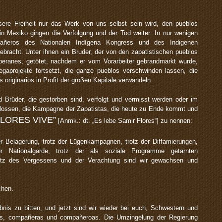
ere Freiheit nur das Werk von uns selbst sein wird, den pueblos
 in Mexiko gingen die Verfolgung und der Tod weiter: In nur wenigen
ñeros des Nationalen Indígena Kongress und des Indigenen
bracht. Unter ihnen ein Bruder, der von den zapatistischen pueblos
oberanes, getötet, nachdem er vom Vorarbeiter gebrandmarkt wurde,
egaprojekte fortsetzt, die ganze pueblos verschwinden lassen, die
 originarios in Profit der großen Kapitale verwandeln.
Brüder, die gestorben sind, verfolgt und vermisst werden oder im
hlossen, die Kampagne der Zapatistas, die heute zu Ende kommt und
FLORES VIVE”
[Anmk.: dt. „Es lebe Samir Flores“] zu nennen:
der Belagerung, trotz der Lügenkampagnen, trotz der Diffamierungen,
 der Nationalgarde, trotz der als soziale Programme getarnten
tz des Vergessens und der Verachtung sind wir gewachsen und
chen.
nis zu bitten, und jetzt sind wir wieder bei euch, Schwestern und
os, compañeras und compañeroas. Die Umzingelung der Regierung