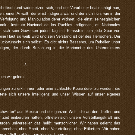
rebellisch und widersetzen sich; und der Vorarbeiter beabsichtigt nun,
en, einen Anwalt, der einst indígena war und der sich nun, wie in der
Verfolgung und Manipulation derer widmet, die einst seinesgleichen
k.: Instituto Nacional de los Pueblos Indígenas, dt. Nationales
ift sich sein Gewissen jeden Tag mit Bimsstein, um jede Spur von
eine Haut so weiß wird und sein Verstand ist der des Herrschers. Der
lückwünscht sich selbst. Es gibt nichts Besseres, um Rebellen unter
ütigen, der durch Bezahlung in die Marionette des Unterdrückers
-*-
en wir gelernt.
rungen zu erklimmen oder eine schlechte Kopie derer zu werden, die
tete sich unsere Intelligenz und unser Wissen auf unser eigenes
hwister* aus Mexiko und der ganzen Welt, die an den Treffen und
 Zeit einberufen hatten, öffneten sich unsere Vorstellungskraft und
rden universeller, das heißt menschlicher. Wir haben gelernt das
prechen, ohne Spott, ohne Verurteilung, ohne Etiketten. Wir haben
anze Welt umfässt, ein kleiner Traum ist.