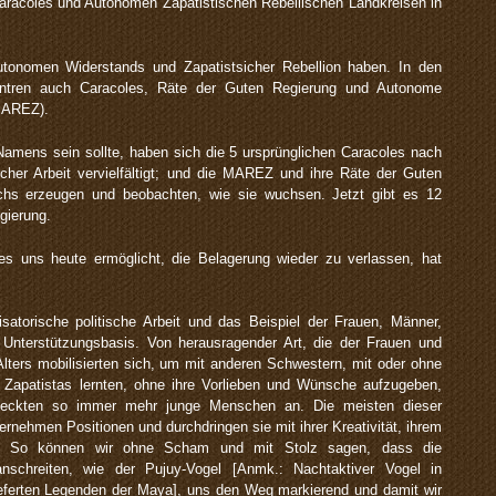
aracoles und Autonomen Zapatistischen Rebellischen Landkreisen in
utonomen Widerstands und Zapatistsicher Rebellion haben. In den
entren auch Caracoles, Räte der Guten Regierung und Autonome
(MAREZ).
mens sein sollte, haben sich die 5 ursprünglichen Caracoles nach
scher Arbeit vervielfältigt; und die MAREZ und ihre Räte der Guten
hs erzeugen und beobachten, wie sie wuchsen. Jetzt gibt es 12
gierung.
s uns heute ermöglicht, die Belagerung wieder zu verlassen, hat
isatorische politische Arbeit und das Beispiel der Frauen, Männer,
 Unterstützungsbasis. Von herausragender Art, die der Frauen und
lters mobilisierten sich, um mit anderen Schwestern, mit oder ohne
 Zapatistas lernten, ohne ihre Vorlieben und Wünsche aufzugeben,
teckten so immer mehr junge Menschen an. Die meisten dieser
rnehmen Positionen und durchdringen sie mit ihrer Kreativität, ihrem
genz. So können wir ohne Scham und mit Stolz sagen, dass die
anschreiten, wie der Pujuy-Vogel [Anmk.: Nachtaktiver Vogel in
eferten Legenden der Maya], uns den Weg markierend und damit wir