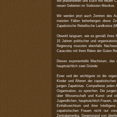
Wir präsentieren uns Euch mit neuen C
neuen Gebieten im Südosten Mexikos.
Wir werden jetzt auch Zentren des A
meisten Fällen beherbergen diese Z
Zapatistsche Rebellische Landkreise 
Obwohl langsam, wie es gemäß ihres Na
15 Jahren politischer und organisatori
Regierung mussten ebenfalls Nachwuc
Caracoles mit ihren Räten der Guten Re
Dieses exponentielle Wachstum, das e
hauptsächlich zwei Gründe:
Einer und der wichtigste ist die organ
Kinder und Älteren der zapatistischen
jungen Zapatistas. Compañeras jeden A
Organisation, zu sprechen. Die jungen
über Wissenschaft und Kunst und s
Jugendlichen, hauptsächlich Frauen, übe
Einfallsreichtum und ihrer Intelli
zapatistischen Frauen nicht nur vor
Zentralamerika, Gegenstand von überli