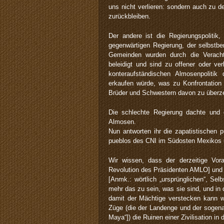
uns nicht verlieren: sondern auch zu de
zurückbleiben.
Der andere ist die Regierungspolitik
gegenwärtigen Regierung, der selbstben
Gemeinden wurden durch die Veracht
beleidigt und sind zu offener oder ve
konteraufständischen Almosenpolitik
erkaufen würde, was zu Konfrontation 
Brüder und Schwestern davon zu überzeu
Die schlechte Regierung dachte und
Almosen.
Nun antworten ihr die zapatistischen p
pueblos des CNI im Südosten Mexikos u
Wir wissen, dass der derzeitige Vorar
Revolution des Präsidenten AMLO] und de
[Anmk.: wörtlich „ursprünglichen“, Se
mehr das zu sein, was sie sind, und in
damit der Mächtige verstecken kann w
Züge (die der Landenge und der sogen
Maya“]) die Ruinen einer Zivilisation in