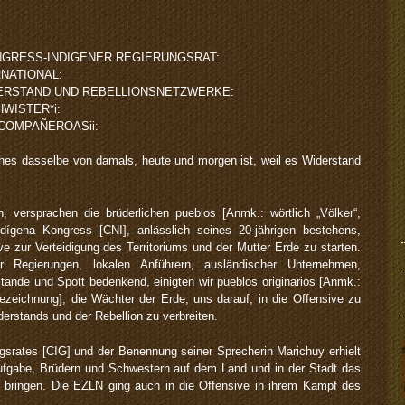
NGRESS-INDIGENER REGIERUNGSRAT:
RNATIONAL:
DERSTAND UND REBELLIONSNETZWERKE:
WISTER*i:
COMPAÑEROASii:
ches dasselbe von damals, heute und morgen ist, weil es Widerstand
, versprachen die brüderlichen pueblos [Anmk.: wörtlich „Völker“,
dígena Kongress [CNI], anlässlich seines 20-jährigen bestehens,
 zur Verteidigung des Territoriums und der Mutter Erde zu starten.
r Regierungen, lokalen Anführern, ausländischer Unternehmen,
ände und Spott bedenkend, einigten wir pueblos originarios [Anmk.:
tbezeichnung], die Wächter der Erde, uns darauf, in die Offensive zu
erstands und der Rebellion zu verbreiten.
gsrates [CIG] und der Benennung seiner Sprecherin Marichuy erhielt
ufgabe, Brüdern und Schwestern auf dem Land und in der Stadt das
 bringen. Die EZLN ging auch in die Offensive in ihrem Kampf des