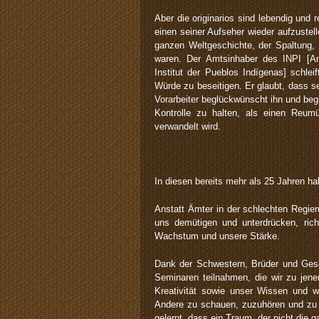
Aber die originarios sind lebendig und 
einen seiner Aufseher wieder aufzustell
ganzen Weltgeschichte, der Spaltung, 
waren. Der Amtsinhaber des INPI [Anm
Institut der Pueblos Indígenas] schle
Würde zu beseitigen. Er glaubt, dass s
Vorarbeiter beglückwünscht ihn und beg
Kontrolle zu halten, als einen Reum
verwandelt wird.
In diesen bereits mehr als 25 Jahren hab
Anstatt Ämter in der schlechten Regie
uns demütigen und unterdrücken, rich
Wachstum und unsere Stärke.
Dank der Schwestern, Brüder und Gesc
Seminaren teilnahmen, die wir zu jener
Kreativität sowie unser Wissen und wu
Andere zu schauen, zuzuhören und zu s
gelernt, dass ein Traum, der nicht die g