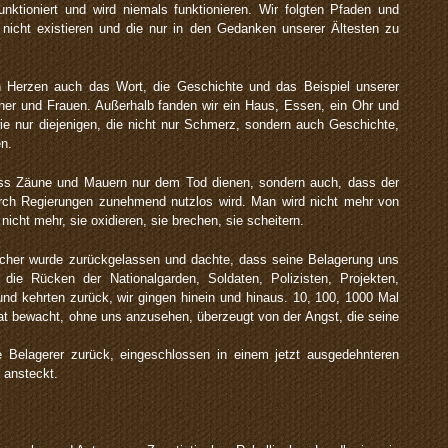
unktioniert und wird niemals funktionieren. Wir folgten Pfaden und
n nicht existieren und die nur in den Gedanken unserer Ältesten zu
en Herzen auch das Wort, die Geschichte und das Beispiel unserer
nner und Frauen. Außerhalb fanden wir ein Haus, Essen, ein Ohr und
ie nur diejenigen, die nicht nur Schmerz, sondern auch Geschichte,
n.
ass Zäune und Mauern nur dem Tod dienen, sondern auch, dass der
rch Regierungen zunehmend nutzlos wird. Man wird nicht mehr von
icht mehr, sie oxidieren, sie brechen, sie scheitern.
scher wurde zurückgelassen und dachte, dass seine Belagerung uns
 die Rücken der Nationalgarden, Soldaten, Polizisten, Projekten,
 und kehrten zurück, wir gingen hinein und hinaus. 10, 100, 1000 Mal
at bewacht, ohne uns anzusehen, überzeugt von der Angst, die seine
e Belagerer zurück, eingeschlossen in einem jetzt ausgedehnteren
 ansteckt.