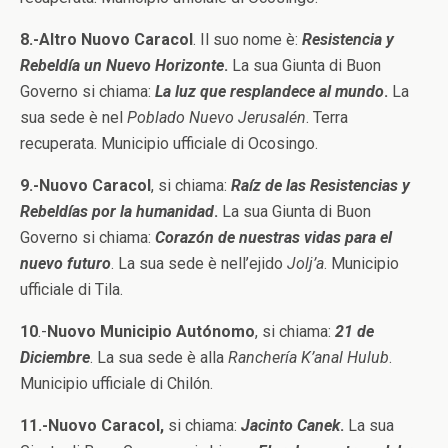
8.-Altro Nuovo Caracol
. Il suo nome è:
Resistencia y
Rebeldía un Nuevo Horizonte
.
La sua Giunta di Buon
Governo si chiama:
La luz que resplandece al mundo
.
La
sua sede è nel
Poblado Nuevo
Jerusalén
. Terra
recuperata. Municipio ufficiale di Ocosingo.
9.-Nuovo Caracol
, si chiama:
Raíz de las Resistencias y
Rebeldías por la humanidad
.
La sua Giunta di Buon
Governo si chiama:
Corazón de nuestras vidas para el
nuevo futuro
. La sua sede è nell’ejido
Jolj’a
. Municipio
ufficiale di Tila.
10
.-
Nuovo Municipio Autónomo
, si chiama:
21 de
Diciembre
. La sua sede è alla
Ranchería
K’anal Hulub
.
Municipio ufficiale di Chilón.
11.-Nuovo Caracol,
si chiama:
Jacinto Canek
.
La sua