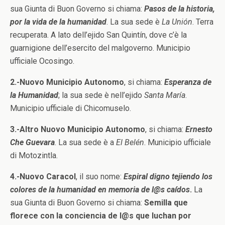
sua Giunta di Buon Governo si chiama:
Pasos de la historia,
por la vida de la humanidad
. La sua sede è
La Unión
. Terra
recuperata. A lato dell’ejido San Quintín, dove c’è la
guarnigione dell’esercito del malgoverno. Municipio
ufficiale Ocosingo.
2.-Nuovo Municipio Autonomo
, si chiama:
Esperanza de
la Humanidad
; la sua sede è nell’ejido
Santa María
.
Municipio ufficiale di Chicomuselo.
3.-Altro Nuovo Municipio Autonomo
, si chiama:
Ernesto
Che Guevara
. La sua sede è a
El Belén
. Municipio ufficiale
di Motozintla.
4.-Nuovo Caracol
, il suo nome:
Espiral digno tejiendo los
colores de la humanidad en memoria de l@s caídos
.
La
sua Giunta di Buon Governo si chiama:
Semilla que
florece con la conciencia de l@s que luchan por