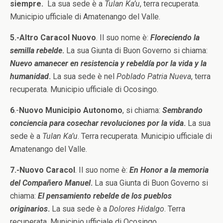
siempre.
La sua sede è a
Tulan Ka’u
, terra recuperata.
Municipio ufficiale di Amatenango del Valle.
5.-Altro Caracol Nuovo
. Il suo nome è:
Floreciendo la
semilla rebelde
.
La sua Giunta di Buon Governo si chiama:
Nuevo amanecer en resistencia y rebeldía por la vida y la
humanidad
.
La sua sede è nel
Poblado Patria Nueva
, terra
recuperata. Municipio ufficiale di Ocosingo.
6
.-
Nuovo Municipio Autonomo
, si chiama:
Sembrando
conciencia para cosechar revoluciones por la vida
.
La sua
sede è a
Tulan Ka’u
. Terra recuperata. Municipio ufficiale di
Amatenango del Valle.
7.-Nuovo Caracol
. Il suo nome è:
En Honor a la memoria
del Compañero Manuel
.
La sua Giunta di Buon Governo si
chiama:
El pensamiento rebelde de los pueblos
originarios
.
La sua sede è a
Dolores Hidalgo
. Terra
recuperata. Municipio ufficiale di Ocosingo.