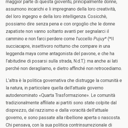
maggior parte di questa gioventù, principalmente donne,
assumono incarichi e li impregnano della loro creatività,
del loro ingegno e della loro intelligenza. Cosicchè,
possiamo dire senza pena e con orgoglio che le donne
zapatiste non vanno soltanto avanti per segnalarci il
cammino e non farci perdere come l’uccello
Pujuy*
(*Il
succiacapre, insettivoro notturno che compare in una
leggenda maya come antagonista del pavone, e che ha
l’abitudine di posarsi sulla strada, N.d.T.): ma anche ai lati
perché non deragliamo, e dietro affinché non retrocediamo.
L’altra è la politica governativa che distrugge la comunità e
la natura, in particolare quella dell’attuale governo
autodenominato «Quarta Trasformazione». Le comunità
tradizionalmente affiliate ai partiti sono state colpite dal
disprezzo, dal razzismo e dalla voracità dell’attuale
governo, e sono passate alla ribellione aperta o nascosta.
Chi pensava, con la sua politica contrinsurrezionale di