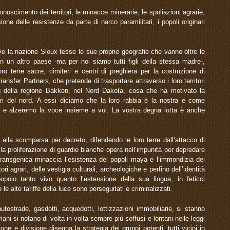
conoscimento dei territori, le minacce minerarie, le spoliazioni agrarie,
sione delle resistenze da parte di narco paramilitari, i popoli originari
.
dove la nazione Sioux tesse le sue proprie geografie che vanno oltre le
o in un altro paese -ma per noi siamo tutti figli della stessa madre-,
oro terre sacre, cimiteri e centri di preghiera per la costruzione di
ansfer Partners, che pretende di trasportare attraverso i loro territori
ing della regione Bakken, nel Nord Dakota, cosa che ha motivato la
inari del nord. A essi diciamo che la loro rabbia è la nostra e come
 e alzeremo la voce insieme a voi. La vostra degna lotta è anche
 alla scomparsa per decreto, difendendo le loro terre dall’attacco di
e la proliferazione di guardie bianche opera nell’impunità per depredare
ia transgenica minaccia l’esistenza dei popoli maya e l’immondizia dei
i agrari, delle vestigia culturali, archeologiche e perfino dell’identità
opolo tanto vivo quanto l’estensione della sua lingua, in feticci
 le alte tariffe della luce sono perseguitati e criminalizzati.
 autostrade, gasdotti, acquedotti, lottizzazioni immobiliarie, si stanno
mani si notano di volta in volta sempre più soffusi e lontani nelle leggi
ne e divisione disegna la strategia dei gruppi potenti, tutti vicini in