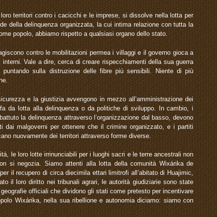
 loro territori contro i cacicchi e le imprese, si dissolve nella lotta per
nde della delinquenza organizzata, la cui intima relazione con tutta la
come popolo, abbiamo rispetto a qualsiasi organo dello stato.
giscono contro le mobilitazioni permea i villaggi e il governo gioca a
i interni. Vale a dire, cerca di creare rispecchiamenti della sua guerra
untando sulla distruzione delle fibre più sensibili. Niente di più
ne.
la sicurezza e la giustizia avvengono in mezzo all’amministrazione dei
ffa da lotta alla delinquenza o da politiche di sviluppo. In cambio, i
abbattuto la delinquenza attraverso l’organizzazione dal basso, devono
tti dai malgoverni per ottenere che il crimine organizzato, e i partiti
scano nuovamente dei territori attraverso forme diverse.
le loro lotte irrinunciabili per i luoghi sacri e le terre ancestrali non
n si negozia. Siamo attenti alla lotta della comunità Wixárika de
l recupero di circa diecimila ettari limitrofi all’abitato di Huajimic,
 il loro diritto nei tribunali agrari, le autorità giudiziarie sono state
 geografie officiali che dividono gli stati come pretesto per incentivare
 popolo Wixárika, nella sua ribellione e autonomia diciamo: siamo con