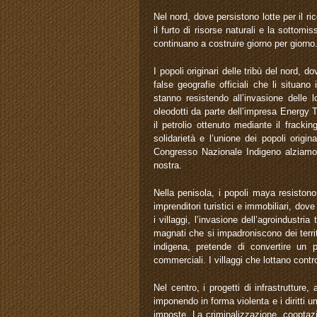
Nel nord, dove persistono lotte per il ri
il furto di risorse naturali e la sottomis
continuano a costruire giorno per giorno
I popoli originari delle tribù del nord, 
false geografie officiali che li situan
stanno resistendo all’invasione delle l
oleodotti da parte dell’impresa Energy Tr
il petrolio ottenuto mediante il frack
solidarietà e l’unione dei popoli orig
Congresso Nazionale Indigeno alziamo
nostra.
Nella penisola, i popoli maya resistono
imprenditori turistici e immobiliari, dov
i villaggi, l’invasione dell’agroindustr
magnati che si impadroniscono dei territor
indigena, pretende di convertire un p
commerciali. I villaggi che lottano contro
Nel centro, i progetti di infrastrutture,
imponendo in forma violenta e i diritti u
imposte. La criminalizzazione, cooptazio