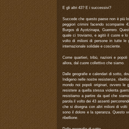
E gli altri 43? E i successivi?
Succede che questo paese non è più lo
peggiori crimini facendo scomparire 43
Burgos di Ayotzinapa, Guerrero. Quest
quale ci troviamo, e agitò il cuore e lo 
volto di milioni di persone in tutte l
internazionale solidale e cosciente.
Come quartieri, tribù, nazioni e popol
allora, dal cuore collettivo che siamo.
Dalle geografie e calendari di sotto, d
Indigeno nelle nostre resistenze, ribelli
mondo noi popoli originari, ovvero le
resistere a quella stessa violenta guerr
resistiamo a partire da quel che siamo
parola il volto dei 43 assenti percorrend
che si disegna con altri milioni di volt
sono il dolore e la speranza. Questo vo
ribellione.
Dalle geografie di sotto