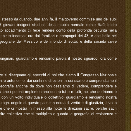
 stesso da quando, due anni fa, il malgoverno commise uno dei suoi
 giovani indigeni studenti della scuola normale rurale Raúl Isidro
o accadimento ci fece rendere conto della profonda oscurità nella
spirito incarnati ora dai familiari e compagni dei 43, e che brilla nel
e geografie del Messico e del mondo di sotto, e della società civile
i originari, guardiamo e rendiamo parola il nostro sguardo, ora come
ove si disegnano gli specchi di noi che siamo il Congresso Nazionale
oni e autonomie; dai confini e direzioni in cui siamo e comprendiamo il
 geografie antiche da dove non cessiamo di vedere, comprendere e
a che i potenti implementano contro tutte e tutti, noi che soffriamo e
 con un volto individuale o collettivo, guardiamo e rendiamo nostra
o ogni angolo di questo paese in cerca di verità e di giustizia, il volto
i e che ci mostra in mezzo alla notte le direzioni sacre, perché sacri
lto collettivo che si moltiplica e guarda le geografie di resistenza e