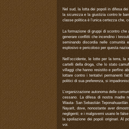
Nel sud, la lotta dei popoli in difesa dei
la sicurezza e la giustizia contro le ba
classe politica è l’unica certezza che, 
La formazione di gruppi di scontro che a
generare conflitti che incendino i tessut
seminando discordia nelle comunità e p
esplosivo e pericoloso per questa nazio
Nell’occidente, le lotte per la terra, 
cartelli della droga, che lo stato camu
villaggi che hanno resistito e perfino 
lottare contro i tentativi permanenti fa
politici di sua preferenza, si impadroni
L’organizzazione autonoma delle comunità, 
cessano. La difesa di nostra madre no
Wauta- San Sebastián Teponahuaxtlán per i
Nayarit, dove, nonostante aver dimostrato
negligenti; e i malgoverni usano le false
la spoliazione dei popoli originari. Al
voi.