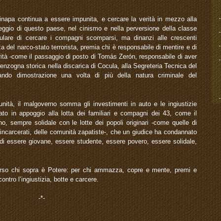
napa continua a essere impunita, e cercare la verità in mezzo alla
peggio di questo paese, nel cinismo e nella perversione della classe
ulare di cercare i compagni scomparsi, ma dinanzi alle crescenti
 del narco-stato terrorista, premia chi è responsabile di mentire e di
erità -come il passaggio di posto di Tomás Zerón, responsabile di aver
nzogna storica nella discarica di Cocula, alla Segreteria Tecnica del
ando dimostrazione una volta di più della natura criminale del
nità, il malgoverno somma gli investimenti in auto e le ingiustizie
ato in appoggio alla lotta dei familiari e compagni dei 43, come il
 sempre solidale con le lotte dei popoli originari -come quelle di
i incarcerati, delle comunità zapatiste-, che un giudice ha condannato
 di essere giovane, essere studente, essere povero, essere solidale,
so chi sopra è Potere: per chi ammazza, copre e mente, premi e
ontro l’ingiustizia, botte e carcere.
-*-