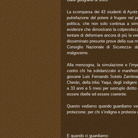
La scomparsa dei 43 studenti di Ayotzi
putrefazione del potere è frugare nel 
politica, che non solo continua a sim
evidenze che dimostrano la colpevolezza
tentare di deformare ancora di più la v
disseminato presunte prove della sua me
Consiglio Nazionale di Sicurezza- d
malgoverno.
Alla menzogna, la simulazione e l’impu
contro chi ha solidarizzato e manifest
giovane Luis Fernando Sotelo Zambrano,
Cherán, della tribù Yaqui, degli indigen
a 33 anni e 5 mesi per sestuplo diritto
essere ribelle ed essere coerente.
Questo vediamo quando guardiamo ver
protezione; per chi s’indigna e protesta c
E quando ci guardiamo: