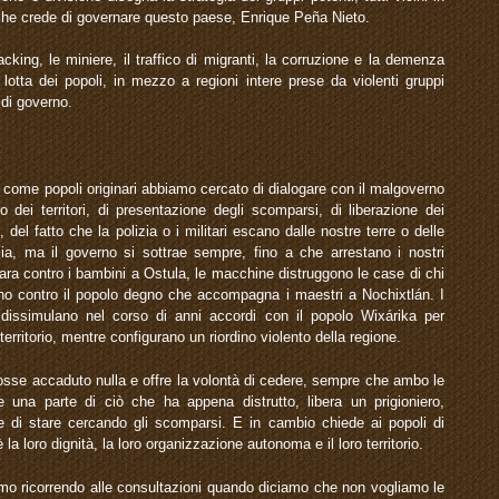
 che crede di governare questo paese, Enrique Peña Nieto.
racking, le miniere, il traffico di migranti, la corruzione e la demenza
lotta dei popoli, in mezzo a regioni intere prese da violenti gruppi
i di governo.
, come popoli originari abbiamo cercato di dialogare con il malgoverno
to dei territori, di presentazione degli scomparsi, di liberazione dei
ii, del fatto che la polizia o i militari escano dalle nostre terre o delle
ia, ma il governo si sottrae sempre, fino a che arrestano i nostri
spara contro i bambini a Ostula, le macchine distruggono le case di chi
rano contro il popolo degno che accompagna i maestri a Nochixtlán. I
 dissimulano nel corso di anni accordi con il popolo Wixárika per
territorio, mentre configurano un riordino violento della regione.
osse accaduto nulla e offre la volontà di cedere, sempre che ambo le
e una parte di ciò che ha appena distrutto, libera un prigioniero,
nge di stare cercando gli scomparsi. E in cambio chiede ai popoli di
 la loro dignità, la loro organizzazione autonoma e il loro territorio.
amo ricorrendo alle consultazioni quando diciamo che non vogliamo le