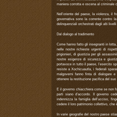
maniera corrotta e oscena al criminale
Nell’oriente del paese, la violenza, il f
governativa sono la corrente contro la 
delinquenziali orchestrati dagli alti livell
Dal dialogo al tradimento
Come hanno fatto gli insegnanti in lotta
nelle nostre richieste urgenti di rispet
prigionieri, di giustizia per gli assassin
nostre esigenze di sicurezza e giustiz
portavoce in tutto il paese, l’esercito 
resiste a Xochicuautla, i federali spa
malgoverni fanno finta di dialogare e
ottenere la restituzione pacifica del suo 
E il governo chiacchiera come se non f
parti siano d’accordo. Il governo ced
indennizza la famiglia dell’ucciso, fi
cedere il loro patrimonio collettivo, che è
In varie geografie del nostro paese sti