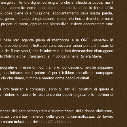
 transgenici, le loro dighe, ed esigiamo che si chieda ai popoli, ma il
 che «consulta come consultare se consulta o no la forma della
), cose piene di simulazione, soppiantamento della nostra parola,
ra gente, minacce e repressione. E così via fino a dire che ormai è
o progetti di morte, oppure che siamo divisi e deve accontentare tutte
eti nella loro agenda piena di menzogne e le ONG «esperte» in
, procedono più in fretta per concretizzare -ancor prima di iniziare la
qua del fiume yaqui, che le miniere e le loro devastazioni distruggano
tto l’Istmo e che i transgenici si impongano nella Riviera Maya.
geografie e in esse ci incontriamo e riconosciamo, perché sappiamo
i, non lottiamo per il potere né per il folklore che offrono campagne
 ciò che siamo, fummo e saremo come popoli originari.
 loro familiari e compagni, sono gli altri 43 bollettini di guerra e
 dolori, le rabbie, le resistenze dei popoli originari e le ribellioni di
istenza dell’altro perseguitato e stigmatizzato, delle donne violentate,
fanzia convertita in merce, della gioventù criminalizzata, del lavoro
lla natura imbrattata, dell’umanità addolorata.