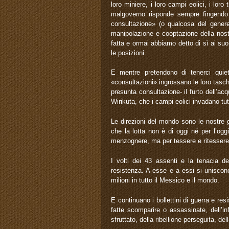
loro miniere, i loro campi eolici, i loro
malgoverno risponde sempre fingendo
consultazione» (o qualcosa del genere
manipolazione e cooptazione della nost
fatta e ormai abbiamo detto di sì ai su
le posizioni.
E mentre pretendono di tenerci qui
«consultazioni» ingrossano le loro tasche
presunta consultazione- il furto dell’ac
Wirikuta, che i campi eolici invadano tu
Le direzioni del mondo sono le nostre 
che la lotta non è di oggi né per l’ogg
menzognere, ma per tessere e ritessere
I volti dei 43 assenti e la tenacia dei
resistenza. A esse e a essi si uniscono i
milioni in tutto il Messico e il mondo.
E continuano i bollettini di guerra e res
fatte scomparire o assassinate, dell’in
sfruttato, della ribellione perseguita, de