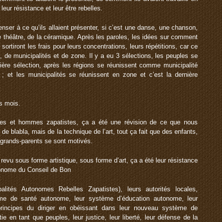
eur résistance et leur être rebelles.
penser à ce qu’ils allaient présenter, si c’est une danse, une chanson,
e théâtre, de la céramique. Après les paroles, les idées sur comment
ortiront les frais pour leurs concentrations, leurs répétitions, car ce
n, de municipalités et de zone. Il y a eu 3 sélections, les peuples se
mière sélection, après les régions se réunissent comme municipalité
 et les municipalités se réunissent en zone et c’est la dernière
s mois.
mes et hommes zapatistes, ça a été une révision de ce que nous
e blabla, mais de la technique de l’art, tout ça fait que des enfants,
 grands-parents se sont motivés.
vu sous forme artistique, sous forme d’art, ça a été leur résistance
utonome du Conseil de Bon
ités Autonomes Rebelles Zapatistes), leurs autorités locales,
tème de santé autonome, leur système d’éducation autonome, leur
principes du diriger en obéissant dans leur nouveau système de
 en tant que peuples, leur justice, leur liberté, leur défense de la