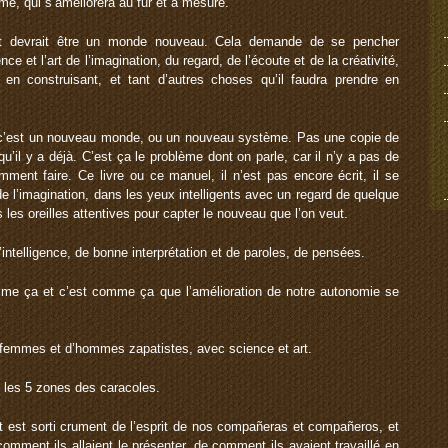
rme, qui s’améliorera au fur et à mesure.
t devrait être un monde nouveau. Cela demande de se pencher
 et l’art de l’imagination, du regard, de l’écoute et de la créativité,
en construisant, et tant d’autres choses qu’il faudra prendre en
 c’est un nouveau monde, ou un nouveau système. Pas une copie de
qu’il y a déjà. C’est ça le problème dont on parle, car il n’y a pas de
ment faire. Ce livre ou ce manuel, il n’est pas encore écrit, il se
 l’imagination, dans les yeux intelligents avec un regard de quelque
les oreilles attentives pour capter le nouveau que l’on veut.
telligence, de bonne interprétation et de paroles, de pensées.
mme ça et c’est comme ça que l’amélioration de notre autonomie se
de femmes et d’hommes zapatistes, avec science et art.
 les 5 zones des caracoles.
t est sorti crument de l’esprit de nos compañeras et compañeros, et
comment ils allaient le présenter, de comment ils avaient travaillé en