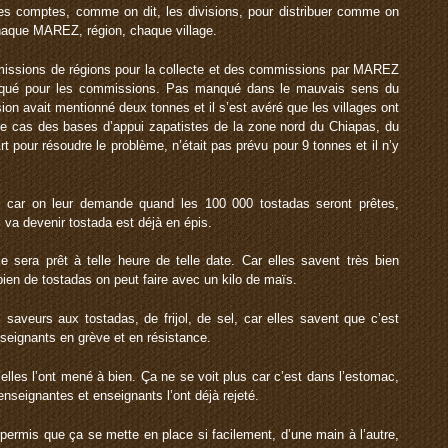
s comptes, comme on dit, les divisions, pour distribuer comme on
haque MAREZ, région, chaque village.
ssions de régions pour la collecte et des commissions par MAREZ
nqué pour les commissions. Pas manqué dans le mauvais sens du
on avait mentionné deux tonnes et il s’est avéré que les villages ont
 cas des bases d’appui zapatistes de la zone nord du Chiapas, du
rt pour résoudre le problème, n’était pas prévu pour 9 tonnes et il n’y
, car on leur demande quand les 100 000 tostadas seront prêtes,
 va devenir tostada est déjà en épis.
 sera prêt à telle heure de telle date. Car elles savent très bien
ien de tostadas on peut faire avec un kilo de maïs.
aveurs aux tostadas, de frijol, de sel, car elles savent que c’est
nseignants en grève et en résistance.
’elles l’ont mené à bien. Ça ne se voit plus car c’est dans l’estomac,
seignantes et enseignants l’ont déjà rejeté.
a permis que ça se mette en place si facilement, d’une main à l’autre,