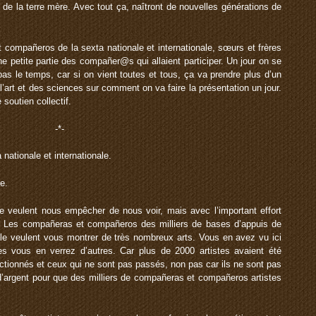
if de la terre mère. Avec tout ça, naîtront de nouvelles générations de
compañeros de la sexta nationale et internationale, sœurs et frères
 petite partie des compañer@s qui allaient participer. Un jour on se
as le temps, car si on vient toutes et tous, ça va prendre plus d’un
 l’art et des sciences sur comment on va faire la présentation un jour.
 soutien collectif.
-*-
ationale et internationale.
e.
ste veulent nous empêcher de nous voir, mais avec l’important effort
it. Les compañeras et compañeros des milliers de bases d’appuis de
ale veulent vous montrer de très nombreux arts. Vous en avez vu ici
es vous en verrez d’autres. Car plus de 2000 artistes avaient été
ectionnés et ceux qui ne sont pas passés, non pas car ils ne sont pas
 d’argent pour que des milliers de compañeras et compañeros artistes