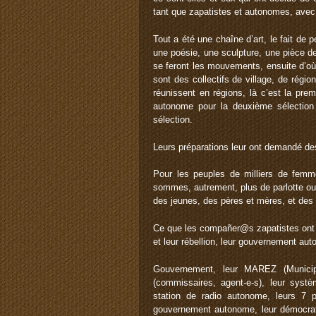
tant que zapatistes et autonomes, avec l
Tout a été une chaîne d’art, le fait de 
une poésie, une sculpture, une pièce d
se feront les mouvements, ensuite d’où s
sont des collectifs de village, de régio
réunissent en régions, là c’est la pre
autonome pour la deuxième sélection ;
sélection.
Leurs préparations leur ont demandé de
Pour les peuples de milliers de fem
sommes, autrement, plus de parlotte ou d
des jeunes, des pères et mères, et des
Ce que les compañer@s zapatistes ont re
et leur rébellion, leur gouvernement a
Gouvernement, leur MAREZ (Municipal
(commissaires, agent-e-s), leur sys
station de radio autonome, leurs 7 
gouvernement autonome, leur démocratie