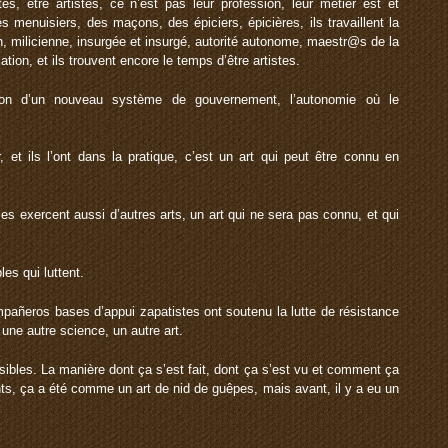
, être artistes, ce n’est pas leur profession, leur métier est et
s menuisiers, des maçons, des épiciers, épicières, ils travaillent la
cien, milicienne, insurgée et insurgé, autorité autonome, maestr@s de la
tion, et ils trouvent encore le temps d’être artistes.
tion d’un nouveau système de gouvernement, l’autonomie où le
r, et ils l’ont dans la pratique, c’est un art qui peut être connu en
exercent aussi d’autres arts, un art qui ne sera pas connu, et qui
les qui luttent.
añeros bases d’appui zapatistes ont soutenu la lutte de résistance
ne autre science, un autre art.
isibles. La manière dont ça s’est fait, dont ça s’est vu et comment ça
nts, ça a été comme un art de nid de guêpes, mais avant, il y a eu un