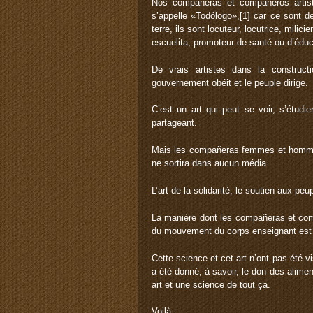
Nos compañeras et compañeros artistes
s’appelle «Todólogo»,[1] car ce sont de
terre, ils sont locuteur, locutrice, mili
escuelita, promoteur de santé ou d’éduca
De vrais artistes dans la construc
gouvernement obéit et le peuple dirige.
C’est un art qui peut se voir, s’étudie
partageant.
Mais les compañeras femmes et hommes 
ne sortira dans aucun média.
L’art de la solidarité, le soutien aux peup
La manière dont les compañeras et comp
du mouvement du corps enseignant est u
Cette science et cet art n’ont pas été v
a été donné, à savoir, le don des alime
art et une science de tout ça.
Voilà :