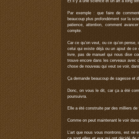
Et il y a une science et un art à long te
Par exemple : que faire de commen
beaucoup plus profondément sur la science
patience, attention, comment avancer 
compte.
Car ce qu’on veut, ou ce qu’on pense,
celui qui existe déjà ou un ajout de ce 
livre, pas de manuel qui nous dise com
trouve encore dans les cerveaux avec de
chose de nouveau qui veut se voir, dans 
Ça demande beaucoup de sagesse et d’in
Donc, on vous le dit, car ça a été co
poursuivra.
Elle a été construite par des milliers 
Comme on peut maintenant le voir dans
L’art que nous vous montrons, est né e
ce sont elles et eux qui ont décidé de 