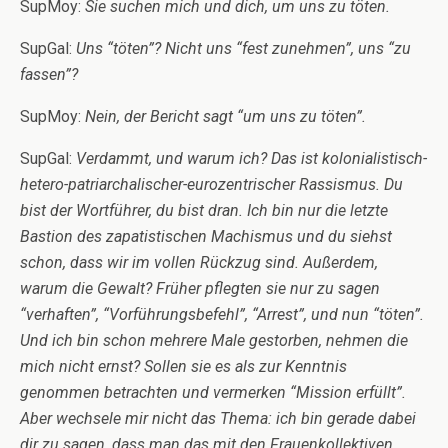
SupMoy:
Sie suchen mich und dich, um uns zu töten.
SupGal:
Uns “töten”? Nicht uns “fest zunehmen”, uns “zu
fassen”?
SupMoy:
Nein, der Bericht sagt “um uns zu töten”.
SupGal:
Verdammt, und warum ich? Das ist kolonialistisch-
hetero-patriarchalischer-eurozentrischer Rassismus. Du
bist der Wortführer, du bist dran. Ich bin nur die letzte
Bastion des zapatistischen Machismus und du siehst
schon, dass wir im vollen Rückzug sind. Außerdem,
warum die Gewalt? Früher pflegten sie nur zu sagen
“verhaften”, “Vorführungsbefehl”, “Arrest”, und nun “töten”.
Und ich bin schon mehrere Male gestorben, nehmen die
mich nicht ernst? Sollen sie es als zur Kenntnis
genommen betrachten und vermerken “Mission erfüllt”.
Aber wechsele mir nicht das Thema: ich bin gerade dabei
dir zu sagen, dass man das mit den Frauenkollektiven