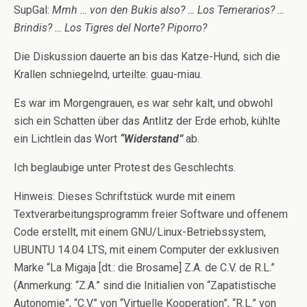
SupGal:
Mmh … von den Bukis also? … Los Temerarios? …
Brindis? … Los Tigres del Norte? Piporro?
Die Diskussion dauerte an bis das Katze-Hund, sich die
Krallen schniegelnd, urteilte: guau-miau.
Es war im Morgengrauen, es war sehr kalt, und obwohl
sich ein Schatten über das Antlitz der Erde erhob, kühlte
ein Lichtlein das Wort
“Widerstand”
ab.
Ich beglaubige unter Protest des Geschlechts.
Hinweis: Dieses Schriftstück wurde mit einem
Textverarbeitungsprogramm freier Software und offenem
Code erstellt, mit einem GNU/Linux-Betriebssystem,
UBUNTU 14.04 LTS, mit einem Computer der exklusiven
Marke “La Migaja [dt.: die Brosame] Z.A. de C.V. de R.L.”
(Anmerkung: “Z.A.” sind die Initialien von “Zapatistische
Autonomie”, “C.V.” von “Virtuelle Kooperation”, “R.L.” von