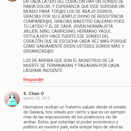
EN CADA LATIDO DEL CORAZON HAY UN SONIDO DE
RABIA DOLOR, Y ESPERANZA QUE DICE SURGIRA UN
MUNDO PARA TOD@S LOS DE ABAJO DIGNOS,
GRACIAS POR SU EJEMPLO DIGNO DE RESISTENCIA
COMPAÑER@S, GRACIAS MAESTRO GALEANO PUES
TU LATIDO Y EL DE CADA JOVEN NORMALISTA
,MUJER, NIÑO, CAMPESINO, HERMANO YAQUI,
OSTULA,HOY HACE FUERTE ESE SONIDO DEL
CORAZÓN QUE SE ESCUCHA CADA VEZ MAS PORQUE
COMO SABIAMENTE DICEN USTEDES SOMOS MÁS Y
ORGANIZAD@S.
LOS DE ARRIBA QUE SON EL MONSTRUO DE LA
MUERTE SE TERMINARAN Y PAGARAN POR CADA
LÁGRIMA INOCENTE.
Responder
S. Chan O
agosto 20, 2015
Hermanos reciban un fraterno saludo desde el estado
de Oaxaca, hoy sitiado por cierto y que es un ejemplo
mas de las imposiciones de los poderosos «lo de
arriba». Estos que ostentan el poder económico y
político en nuestro país, esta estirpe hijos de víboras