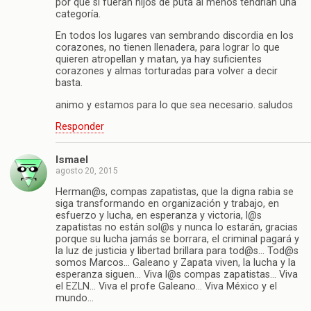
por que si fueran hijos de puta al menos tendrían una
categoría.
En todos los lugares van sembrando discordia en los
corazones, no tienen llenadera, para lograr lo que
quieren atropellan y matan, ya hay suficientes
corazones y almas torturadas para volver a decir
basta.
animo y estamos para lo que sea necesario. saludos
Responder
Ismael
agosto 20, 2015
Herman@s, compas zapatistas, que la digna rabia se
siga transformando en organización y trabajo, en
esfuerzo y lucha, en esperanza y victoria, l@s
zapatistas no están sol@s y nunca lo estarán, gracias
porque su lucha jamás se borrara, el criminal pagará y
la luz de justicia y libertad brillara para tod@s… Tod@s
somos Marcos… Galeano y Zapata viven, la lucha y la
esperanza siguen… Viva l@s compas zapatistas… Viva
el EZLN… Viva el profe Galeano… Viva México y el
mundo…