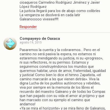
cioaqueros Carmelino Rodríguez Jiménez y Javier
López Rodríguez
La justicia llegará para los de abajo como colibríes
La venganza se disolverá en cada latir
Galeanooooo viveeee!!!!!
Responder
Compayeyo de Oaxaca
agosto 19, 2015
Pasaremos la cuenta y la cobraremos… Pero en el
camino no será pasiva la espera, no estamos ni
estaremos mendigando su justicia, ni su «progreso»,
ni sus reflectores, ni su permiso. Estamos y
seguiremos construyéndonos los mundos que
queremos habitar, unos de amor, fraternidad, igualdad
y justicia! Como bien lo dice el himno Zapatista, «el
camino marcarán a lxs que vienen detrás». Viva la
digna Lucha de los pueblos autónomos y rebeldes,
viva por siempre en la memoria de los libres el
recuerdo del maestro Galeano y de todxs lxs Compas
que han pagado con su vida el amor al prójimo y que
han marcado con su ejemplo el camino que
andamos!
«Ya se mira el horizonte» y se mira lleno de Galeanos,