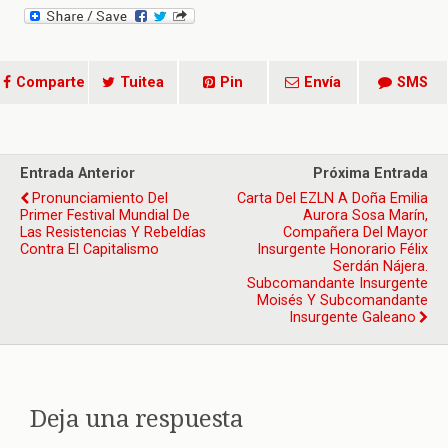
Comparte
Tuitea
Pin
Envía
SMS
Entrada Anterior
Próxima Entrada
Pronunciamiento Del
Carta Del EZLN A Doña Emilia
Primer Festival Mundial De
Aurora Sosa Marín,
Las Resistencias Y Rebeldías
Compañera Del Mayor
Contra El Capitalismo
Insurgente Honorario Félix
Serdán Nájera.
Subcomandante Insurgente
Moisés Y Subcomandante
Insurgente Galeano
Deja una respuesta