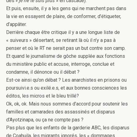
des
« je ne te suis plus
» en cascade).
Et puis, ensuite, il y a les gens qui ne marchent pas dans
la vie en essayent de plaire, de conformer, d’étiqueter,
d’appâter.
Derrière chaque être critique il y a une longue liste de
« suiveurs » désertant, se retirant là où il n’y a pas à
penser et où le RT ne serait pas un but contre son camp.
Et quand le journalisme de gôche supplée aux fonctions
du ministère public et accuse, interroge, conclue et
condamne, il dénonce ou il débat ?
Est-ce ainsi qu’on débat ? Les anarchistes en prisons ou
poursuivi.e.s ou exilé.e.s, et aux bonnes consciences les
éditos, les micros et le bleu trillé?
Ok, ok, ok. Mais nous sommes d’accord pour soutenir les
familles et camarades des assassinés et disparus
d’Ayotzinapa, ou ça ne compte pas ?
Pas plus que les enfants de la garderie ABC, les disparus
de Coahuila, les migrants ignorés, les « dommages