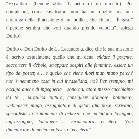
“Excalibur” (benché abbia l’aspetto di un rametto). Per
completare, come cavalcatura non ha un ronzino, ma una
tartaruga della dimensione di un pollice, che chiama “Pegaso”
(“perché sembra che voli quando prende velocità”, spiega
Durito).
Durito o Don Durito de La Lacandona, dice che la sua missione
è, scrivo testualmente quello che mi detta,
sfidare il potente,
soccorrere il debole, strappare sospiri alle femmine, essere un
tipo da poster, e… e quello che viene fuori man mano perché
non è nemmeno cosa in cui incasellarsi, no? Per esempio, mi
occupo anche di ingegneria – sono muratore mezzo cucchiaino
da tè -, idraulica, pittura, consigliere d’amore, botiquero,
webmaster, mago, assaggiatore di gelati alla noce, scrivano,
specialista in trattamenti di bellezza che includono lavaggio,
ingrassaggio, lattoniere e verniciatura, eccetera. Non
dimenticare di mettere enfasi su “eccetera”.