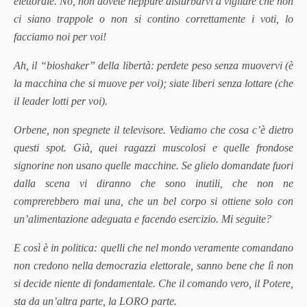
elettorale. No, non dovete neppure disturbarvi a vigilare che non
ci siano trappole o non si contino correttamente i voti, lo
facciamo noi per voi!
Ah, il “bioshaker” della libertà: perdete peso senza muovervi (è
la macchina che si muove per voi); siate liberi senza lottare (che
il leader lotti per voi).
Orbene, non spegnete il televisore. Vediamo che cosa c’è dietro
questi spot. Già, quei ragazzi muscolosi e quelle frondose
signorine non usano quelle macchine. Se glielo domandate fuori
dalla scena vi diranno che sono inutili, che non ne
comprerebbero mai una, che un bel corpo si ottiene solo con
un’alimentazione adeguata e facendo esercizio. Mi seguite?
E così è in politica: quelli che nel mondo veramente comandano
non credono nella democrazia elettorale, sanno bene che lì non
si decide niente di fondamentale. Che il comando vero, il Potere,
sta da un’altra parte, la LORO parte.