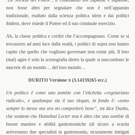
non fosse altro per segnalare che non è nell’apparato
tradizionale, esaltato dalla scienza politica idem e dai politici
ibidem, dove risiede il Potere ed il suo criminale esercizio.
Ah, la classe politica e corifei che l’accompagnano. Come se si
trovassero ad anni luce dalla realtà, i politici di sopra non hanno
capito che quello che vogliono governare non esiste più. Il loro
(mal) agire è solo la scenografia dietro la quale si nascondono le
macerie di un mondo… del loro mondo…
DURITO Versione π (3.14159265 ecc.)
Un politico è come uno zombie con l’etichetta «vegetariano
radicale», e qualunque sia il suo slogan, in fondo è: «sono
sempre lo stesso ma ora mi comporterò bene”,
mi dice Durito,
che sostiene che
Hannibal Lecter
non è altro che uno
zombie
di
buone maniere e abilità gastronomiche (di sicuro a scuola
arriveranno due specialisti in gastronomia, sicuramente intrigati