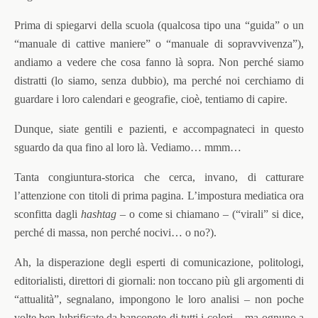
Prima di spiegarvi della scuola (qualcosa tipo una “guida” o un
“manuale di cattive maniere” o “manuale di sopravvivenza”),
andiamo a vedere che cosa fanno là sopra. Non perché siamo
distratti (lo siamo, senza dubbio), ma perché noi cerchiamo di
guardare i loro calendari e geografie, cioè, tentiamo di capire.
Dunque, siate gentili e pazienti, e accompagnateci in questo
sguardo da qua fino al loro là. Vediamo… mmm…
Tanta congiuntura-storica che cerca, invano, di catturare
l’attenzione con titoli di prima pagina. L’impostura mediatica ora
sconfitta dagli
hashtag
– o come si chiamano – (“virali” si dice,
perché di massa, non perché nocivi… o no?).
Ah, la disperazione degli esperti di comunicazione, politologi,
editorialisti, direttori di giornali: non toccano più gli argomenti di
“attualità”, segnalano, impongono le loro analisi – non poche
volte ben lubrificate da banconote di tutti i colori -, ma ognuno a