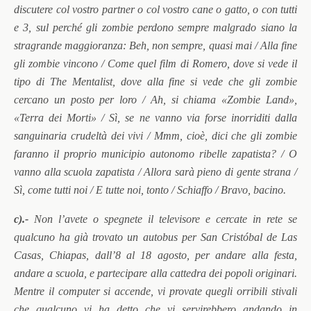
discutere col vostro partner o col vostro cane o gatto, o con tutti
e 3, sul perché gli zombie perdono sempre malgrado siano la
stragrande maggioranza: Beh, non sempre, quasi mai / Alla fine
gli zombie vincono / Come quel film di Romero, dove si vede il
tipo di The Mentalist, dove alla fine si vede che gli zombie
cercano un posto per loro / Ah, si chiama «Zombie Land»,
«Terra dei Morti» / Sì, se ne vanno via forse inorriditi dalla
sanguinaria crudeltà dei vivi / Mmm, cioè, dici che gli zombie
faranno il proprio municipio autonomo ribelle zapatista? / O
vanno alla scuola zapatista / Allora sarà pieno di gente strana /
Sì, come tutti noi / E tutte noi, tonto / Schiaffo / Bravo, bacino.
c).-
Non l’avete o spegnete il televisore e cercate in rete se
qualcuno ha già trovato un autobus per San Cristóbal de Las
Casas, Chiapas, dall’8 al 18 agosto, per andare alla festa,
andare a scuola, e partecipare alla cattedra dei popoli originari.
Mentre il computer si accende, vi provate quegli orribili stivali
che qualcuno vi ha detto che vi servirebbero andando in