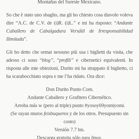
Montañas del Sureste Mexicano.
So che è stato uno sbaglio, ma gli ho chiesto cosa diavolo voleva
dire “A.C. de C.V. de (i)R. (i)L.” e mi ha risposto: “
Andante
Caballero de Cabalgadura Versátil de Irresponsabilidad
Ilimitada
”.
Gli ho detto che ormai nessuno più usa i biglietti da visita, che
adesso ci sono “
blog”
, “
profili”
e cibernetici equivalenti. In
risposta alle mie obiezioni, Durito mi ha strappato il biglietto, ci
ha scarabocchiato sopra e me l’ha ridato. Ora dice:
Don Durito Punto Com.
Andante Caballero y Grafitero Cibernético.
Arroba más w (pero al triple) punto #yosoy69yomiyomi.
(Se rayan muros
feisbuqueros
y de los otros. Presupuesto sin
costo)
Versión 7.7 bis.
Descarga gratuita sólo para
linux
.