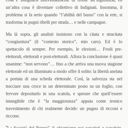
un’altra cosa è diventare collettivo di Indignati. Insomma, il
problema si fa serio quando “l’abilità del basso” con la rete, si
trasforma in pugni ribelli per strada… e nelle campagne.
Ma là sopra, gli analisti insistono con la citata e stracitata
“congiuntura” (il “contesto storico”, mio caro). Ed è lo
spettacolo di sempre. Per esempio, le elezioni… Frodi pre-
elettorali, elettorali e post-elettorali. Allora la conclusione è quasi
unanime: “non servono”… fino a che arriva una nuova stagione
elettorale ed un illuminato a modo offre il solito: la libertà anelata
a portata di una scheda elettorale. Così, la salvezza sta nel
tracciare una croce in un determinato posto su un foglio, con
fervore depositarlo in una scatola, e sperare che quell’essere
intangibile che è “la maggioranza” appaia come ironico
travestimento di chi realmente decide: un pugno di ricconi e
riccone.
“
La Società del Potere”, li chiamiamo noi zapatisti e zapatiste,