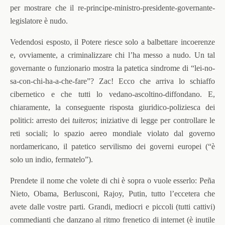
per mostrare che il re-principe-ministro-
presidente-governante-
legislatore è nudo.
Vedendosi esposto, il Potere riesce solo a balbettare incoerenze
e, ovviamente, a criminalizzare chi l’ha messo a nudo. Un tal
governante o funzionario mostra la patetica sindrome di “lei-no-
sa-con-chi-ha-a-che-
fare”? Zac! Ecco che arriva lo schiaffo
cibernetico e che tutti lo vedano-ascoltino-diffondano. E,
chiaramente, la conseguente risposta giuridico-poliziesca dei
politici: arresto dei
tuiteros
; iniziative di legge per controllare le
reti sociali; lo spazio aereo mondiale violato dal governo
nordamericano, il patetico servilismo dei governi europei (“è
solo un indio, fermatelo”).
Prendete il nome che volete di chi è sopra o vuole esserlo: Peña
Nieto, Obama, Berlusconi, Rajoy, Putin, tutto l’eccetera che
avete dalle vostre parti. Grandi, mediocri e piccoli (tutti cattivi)
commedianti che danzano al ritmo frenetico di internet (è inutile