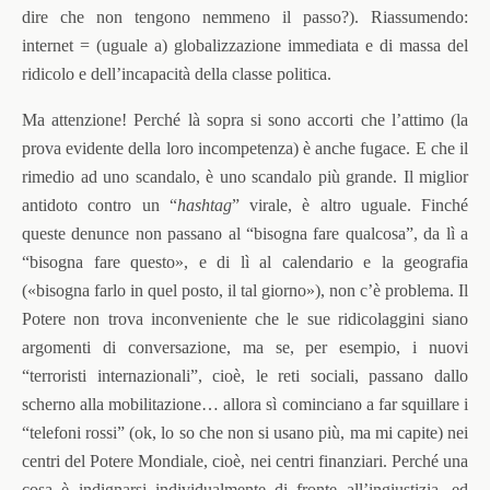
dire che non tengono nemmeno il passo?). Riassumendo:
internet = (uguale a) globalizzazione immediata e di massa del
ridicolo e dell’incapacità della classe politica.
Ma attenzione! Perché là sopra si sono accorti che l’attimo (la
prova evidente della loro incompetenza) è anche fugace. E che il
rimedio ad uno scandalo, è uno scandalo più grande. Il miglior
antidoto contro un “
hashtag
” virale, è altro uguale. Finché
queste denunce non passano al “bisogna fare qualcosa”, da lì a
“bisogna fare questo», e di lì al calendario e la geografia
(«bisogna farlo in quel posto, il tal giorno»), non c’è problema. Il
Potere non trova inconveniente che le sue ridicolaggini siano
argomenti di conversazione, ma se, per esempio, i nuovi
“terroristi internazionali”, cioè, le reti sociali, passano dallo
scherno alla mobilitazione… allora sì cominciano a far squillare i
“telefoni rossi” (ok, lo so che non si usano più, ma mi capite) nei
centri del Potere Mondiale, cioè, nei centri finanziari. Perché una
cosa è indignarsi individualmente di fronte all’ingiustizia, ed