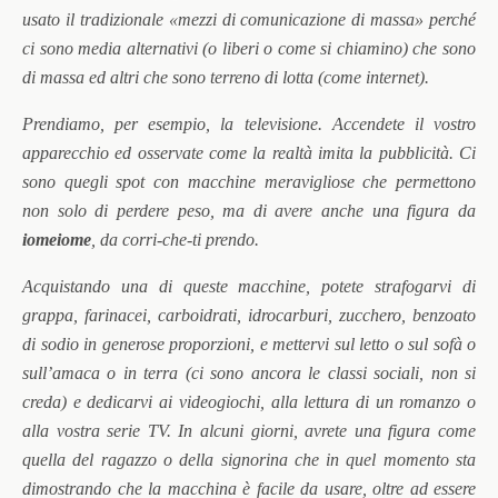
usato il tradizionale «mezzi di comunicazione di massa» perché
ci sono media alternativi (o liberi o come si chiamino) che sono
di massa ed altri che sono terreno di lotta (come internet).
Prendiamo, per esempio, la televisione. Accendete il vostro
apparecchio ed osservate come la realtà imita la pubblicità. Ci
sono quegli spot con macchine meravigliose che permettono
non solo di perdere peso, ma di avere anche una figura da
iomeiome
, da corri-che-ti prendo.
Acquistando una di queste macchine, potete strafogarvi di
grappa, farinacei, carboidrati, idrocarburi, zucchero, benzoato
di sodio in generose proporzioni, e mettervi sul letto o sul sofà o
sull’amaca o in terra (ci sono ancora le classi sociali, non si
creda) e dedicarvi ai videogiochi, alla lettura di un romanzo o
alla vostra serie TV. In alcuni giorni, avrete una figura come
quella del ragazzo o della signorina che in quel momento sta
dimostrando che la macchina è facile da usare, oltre ad essere