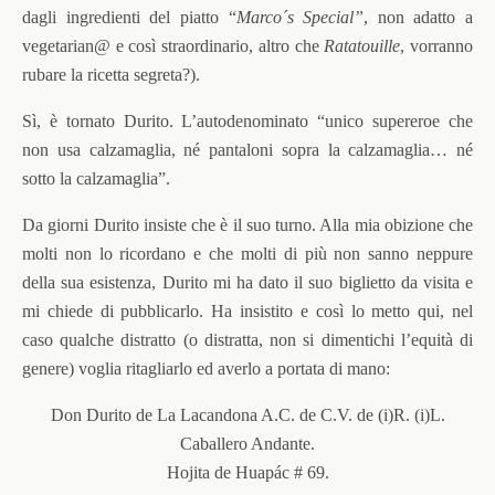
dagli ingredienti del piatto “
Marco´s Special”
, non adatto a
vegetarian@ e così straordinario, altro che
Ratatouille
, vorranno
rubare la ricetta segreta?).
Sì, è tornato Durito. L’autodenominato “unico supereroe che
non usa calzamaglia, né pantaloni sopra la calzamaglia… né
sotto la calzamaglia”.
Da giorni Durito insiste che è il suo turno. Alla mia obizione che
molti non lo ricordano e che molti di più non sanno neppure
della sua esistenza, Durito mi ha dato il suo biglietto da visita e
mi chiede di pubblicarlo. Ha insistito e così lo metto qui, nel
caso qualche distratto (o distratta, non si dimentichi l’equità di
genere) voglia ritagliarlo ed averlo a portata di mano:
Don Durito de La Lacandona A.C. de C.V. de (i)R. (i)L.
Caballero Andante.
Hojita de Huapác # 69.