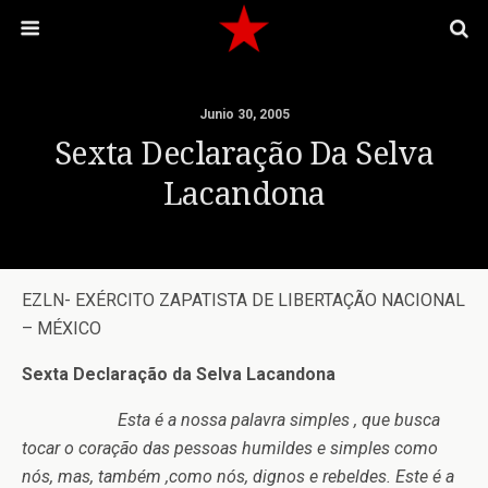
Junio 30, 2005
Sexta Declaração Da Selva
Lacandona
EZLN- EXÉRCITO ZAPATISTA DE LIBERTAÇÃO NACIONAL
– MÉXICO
Sexta Declaração da Selva Lacandona
Esta é a nossa palavra simples , que busca
tocar o coração das pessoas humildes e simples como
nós, mas, também ,como nós, dignos e rebeldes. Este é a