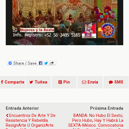
Comparte
Tuitea
Pin
Envía
SMS
Entrada Anterior
Próxima Entrada
Encuentros De Arte Y De
BANDA: No Hubo El Sexto,
Resistencia Y Rebeldía.
Pero Hubo, Hay Y Habrá La
ResignArte U OrganizArte.
SEXTA-México. Convocatoria