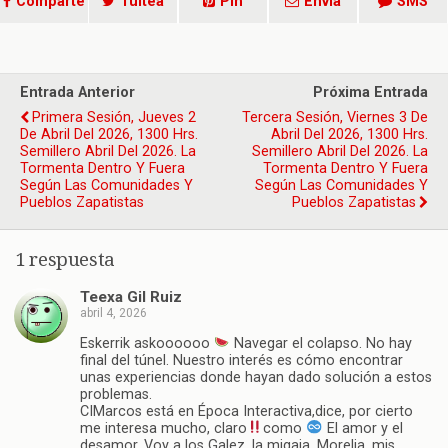
Comparte
Tuitea
Pin
Envía
SMS
Entrada Anterior
Próxima Entrada
Primera Sesión, Jueves 2
Tercera Sesión, Viernes 3 De
De Abril Del 2026, 1300 Hrs.
Abril Del 2026, 1300 Hrs.
Semillero Abril Del 2026. La
Semillero Abril Del 2026. La
Tormenta Dentro Y Fuera
Tormenta Dentro Y Fuera
Según Las Comunidades Y
Según Las Comunidades Y
Pueblos Zapatistas
Pueblos Zapatistas
1 respuesta
Teexa Gil Ruiz
abril 4, 2026
Eskerrik askoooooo
Navegar el colapso. No hay
final del túnel. Nuestro interés es cómo encontrar
unas experiencias donde hayan dado solución a estos
problemas.
CIMarcos está en Época Interactiva,dice, por cierto
me interesa mucho, claro
como
El amor y el
desamor. Voy a los Galez, la migaja, Morelia, mis