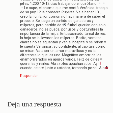
jefes, 1.200 10/12 días trabajando el quirófano
Lo supe, el chisme que me contó Verónica: trabajo
de su puy 12 la comadre Ruperta. Va a haber 13 ,
creo. En un Error común no hay manera de saber el
proceso. Se juega un partido de ganaderos y
milperos, pero partido de
fútbol querían con solo
ganaderos, no se puede, por usos y costumbres la
importancia de la milpa. Entusiasmado tamal de res,
la hoja se la llevaron los milperos. Besito, vomitar,
diarrea no se aguantan y van al hospital y se miran y
le cuenta Verónica , su confidente, al capitán, cómo
se miran. Va a ser un amor maravilloso y es la
diferencia lo que les une. Magnífico amorrr de los
enamorrrerados en apuros varios. Feliz de oírles y
quererles y reirles. Abrazotes apachurrados. Ay
cuando estaré junto a ustedes, tomando pozol. Aio
Responder
Deja una respuesta