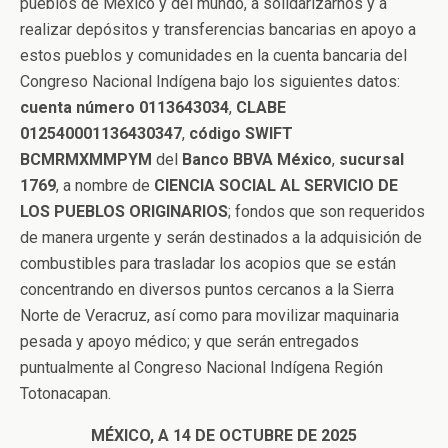
pueblos de México y del mundo, a solidarizarnos y a
realizar depósitos y transferencias bancarias en apoyo a
estos pueblos y comunidades en la cuenta bancaria del
Congreso Nacional Indígena bajo los siguientes datos:
cuenta número 0113643034
,
CLABE
012540001136430347
,
código SWIFT
BCMRMXMMPYM
del
Banco BBVA México
,
sucursal
1769
, a nombre de
CIENCIA SOCIAL AL SERVICIO DE
LOS PUEBLOS ORIGINARIOS
; fondos que son requeridos
de manera urgente y serán destinados a la adquisición de
combustibles para trasladar los acopios que se están
concentrando en diversos puntos cercanos a la Sierra
Norte de Veracruz, así como para movilizar maquinaria
pesada y apoyo médico; y que serán entregados
puntualmente al Congreso Nacional Indígena Región
Totonacapan.
MÉXICO, A 14 DE OCTUBRE DE 2025