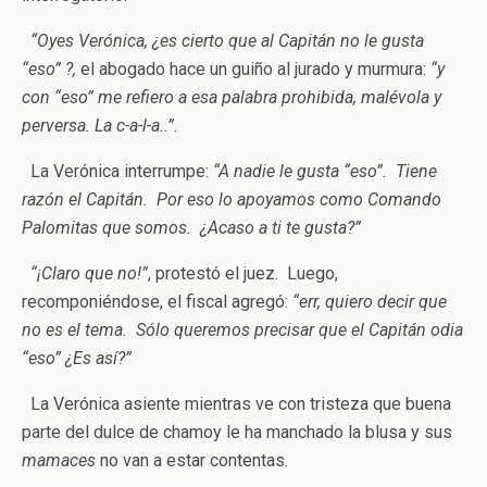
“Oyes Verónica, ¿es cierto que al Capitán no le gusta
“eso” ?,
el abogado hace un guiño al jurado y murmura:
“y
con “eso” me refiero a esa palabra prohibida, malévola y
perversa. La c-a-l-a..”.
La Verónica interrumpe:
“A nadie le gusta “eso”. Tiene
razón el Capitán. Por eso lo apoyamos como Comando
Palomitas que somos. ¿Acaso a ti te gusta?”
“¡Claro que no!”
, protestó el juez. Luego,
recomponiéndose, el fiscal agregó:
“err, quiero decir que
no es el tema. Sólo queremos precisar que el Capitán odia
“eso” ¿Es así?”
La Verónica asiente mientras ve con tristeza que buena
parte del dulce de chamoy le ha manchado la blusa y sus
mamaces
no van a estar contentas.