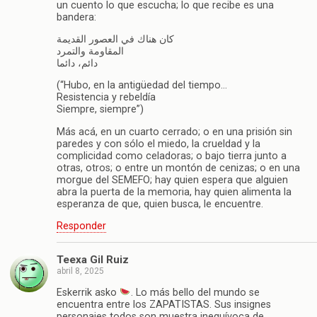
un cuento lo que escucha; lo que recibe es una
bandera:
كان هناك في العصور القديمة
المقاومة والتمرد
دائم، دائما
(“Hubo, en la antigüedad del tiempo…
Resistencia y rebeldía
Siempre, siempre”)
Más acá, en un cuarto cerrado; o en una prisión sin
paredes y con sólo el miedo, la crueldad y la
complicidad como celadoras; o bajo tierra junto a
otras, otros; o entre un montón de cenizas; o en una
morgue del SEMEFO; hay quien espera que alguien
abra la puerta de la memoria, hay quien alimenta la
esperanza de que, quien busca, le encuentre.
Responder
Teexa Gil Ruiz
abril 8, 2025
Eskerrik asko
. Lo más bello del mundo se
encuentra entre los ZAPATISTAS. Sus insignes
personajes todos son muestra inequívoca de