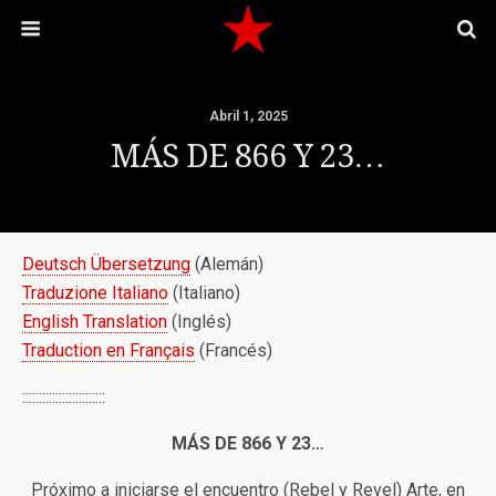
Abril 1, 2025
MÁS DE 866 Y 23…
Deutsch Übersetzung
(Alemán)
Traduzione Italiano
(Italiano)
English Translation
(Inglés)
Traduction en Français
(Francés)
:::::::::::::::::::::::::
MÁS DE 866 Y 23…
Próximo a iniciarse el encuentro (Rebel y Revel) Arte, en