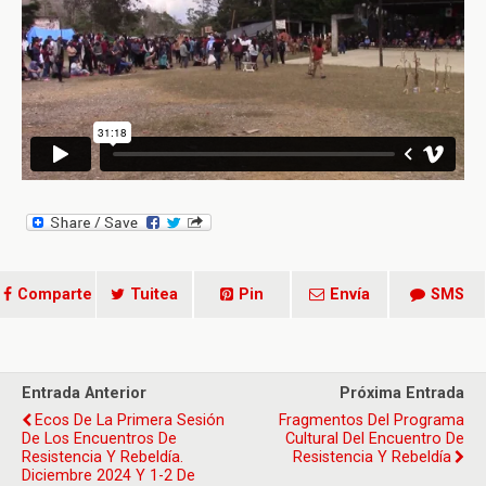
Comparte
Tuitea
Pin
Envía
SMS
Entrada Anterior
Próxima Entrada
Ecos De La Primera Sesión
Fragmentos Del Programa
De Los Encuentros De
Cultural Del Encuentro De
Resistencia Y Rebeldía.
Resistencia Y Rebeldía
Diciembre 2024 Y 1-2 De