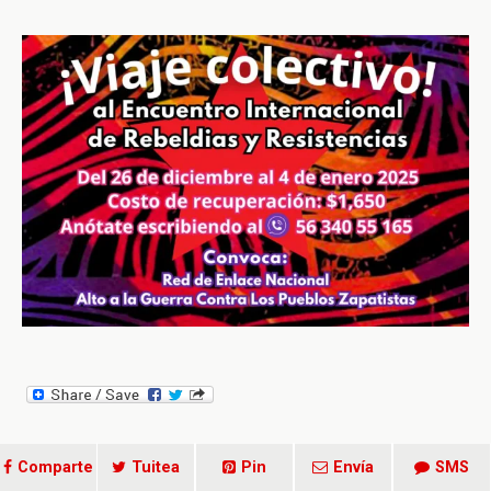
Comparte
Tuitea
Pin
Envía
SMS