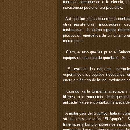
raquítico presupuesto a la ciencia, e
inexistencia posterior era previsible.
Así que fue juntando una gran cantidad
otras resistencias), moduladores, os
misteriosas. Probaron algunos modelo
producción energética de un dinamo en
medio pelo!
Claro, el reto que les puso el Subco
equipos de una sala de quirófano. Sin 
Si estaban los doctores fraternales
esperamos), los equipos necesarios, en
energía eléctrica de la red, extinta en e
Cuando ya la tormenta arreciaba y pr
tiliches, a la comunidad de la que le
aplicada” ya se encontraba instalada d
A instancias del SubMoy, habían const
su historia y vocación, “El Apagón”. S
fraternales y los promotores de salud, 
nombre de “Lava tu mano y no estés jod