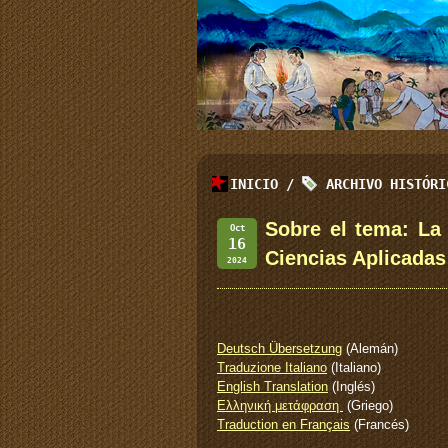
INICIO
/
ARCHIVO HISTÓR
Sobre el tema: La
Oct
16
Ciencias Aplicadas
2024
Deutsch Übersetzung
(Alemán)
Traduzione Italiano
(Italiano)
English Translation
(Inglés)
Ελληνική μετάφραση
(Griego)
Traduction en Français
(Francés)