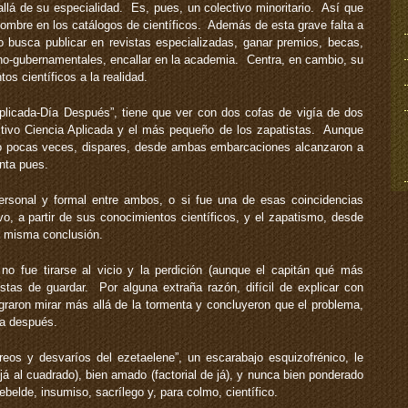
allá de su especialidad. Es, pues, un colectivo minoritario. Así que
nombre en los catálogos de científicos. Además de esta grave falta a
 no busca publicar en revistas especializadas, ganar premios, becas,
o-gubernamentales, encallar en la academia. Centra, en cambio, su
os científicos a la realidad.
licada-Día Después”, tiene que ver con dos cofas de vigía de dos
ctivo Ciencia Aplicada y el más pequeño de los zapatistas. Aunque
no pocas veces, dispares, desde ambas embarcaciones alcanzaron a
enta pues.
sonal y formal entre ambos, o si fue una de esas coincidencias
vo, a partir de sus conocimientos científicos, y el zapatismo, desde
la misma conclusión.
o fue tirarse al vicio y la perdición (aunque el capitán qué más
iestas de guardar. Por alguna extraña razón, difícil de explicar con
graron mirar más allá de la tormenta y concluyeron que el problema,
ía después.
os y desvaríos del ezetaelene”, un escarabajo esquizofrénico, le
(já al cuadrado), bien amado (factorial de já), y nunca bien ponderado
rebelde, insumiso, sacrílego y, para colmo, científico.