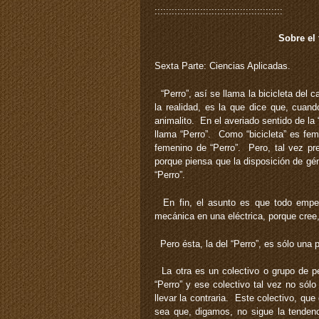
:::::::::::::::::::::::::::::::::::::::::::::
Sobre el
Sexta Parte: Ciencias Aplicadas.
“Perro”, así se llama la bicicleta del 
la realidad, es la que dice que, cuand
animalito. En el averiado sentido de la “
llama “Perro”. Como “bicicleta” es fe
femenino de “Perro”. Pero, tal vez pre
porque piensa que la disposición de gé
“Perro”.
En fin, el asunto es que todo empezó
mecánica en una eléctrica, porque cree,
Pero ésta, la del “Perro”, es sólo una p
La otra es un colectivo o grupo de pe
“Perro” y ese colectivo tal vez no sól
llevar la contraria. Este colectivo, qu
sea que, digamos, no sigue la tendenci