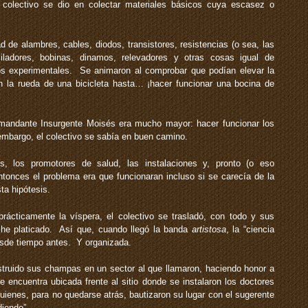
l colectivo se dio en colectar materiales básicos cuya escasez o
 de alambres, cables, diodos, transistores, resistencias (o sea, las
ciladores, bobinas, dinamos, relevadores y otras cosas igual de
s experimentales. Se animaron al comprobar que podían elevar la
 la rueda de una bicicleta hasta… ¡hacer funcionar una bocina de
mandante Insurgente Moisés era mucho mayor: hacer funcionar los
embargo, el colectivo se sabía en buen camino.
, los promotores de salud, las instalaciones y, pronto (o eso
tonces el problema era que funcionaran incluso si se carecía de la
sta hipótesis.
ácticamente la víspera, el colectivo se trasladó, con todo y sus
s he platicado. Así que, cuando llegó la banda
artistosa
, la “ciencia
esde tiempo antes. Y organizada.
ruido sus champas en un sector al que llamaron, haciendo honor a
e encuentra ubicada frente al sitio donde se instalaron los doctores
quienes, para no quedarse atrás, bautizaron su lugar con el sugerente
iendo”.