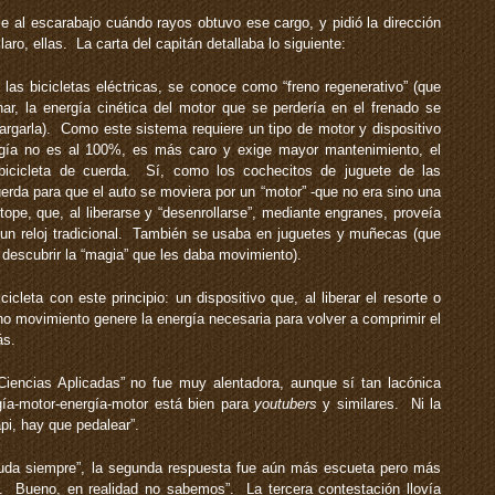
le al escarabajo cuándo rayos obtuvo ese cargo, y pidió la dirección
aro, ellas. La carta del capitán detallaba lo siguiente:
as bicicletas eléctricas, se conoce como “freno regenerativo” (que
enar, la energía cinética del motor que se perdería en el frenado se
ecargarla). Como este sistema requiere un tipo de motor y dispositivo
ergía no es al 100%, es más caro y exige mayor mantenimiento, el
 bicicleta de cuerda. Sí, como los cochecitos de juguete de las
erda para que el auto se moviera por un “motor” -que no era sino una
tope, que, al liberarse y “desenrollarse”, mediante engranes, proveía
n reloj tradicional. También se usaba en juguetes y muñecas (que
 descubrir la “magia” que les daba movimiento).
cleta con este principio: un dispositivo que, al liberar el resorte o
o movimiento genere la energía necesaria para volver a comprimir el
ás.
iencias Aplicadas” no fue muy alentadora, aunque sí tan lacónica
ía-motor-energía-motor está bien para
youtubers
y similares. Ni la
pi, hay que pedalear”.
“duda siempre”, la segunda respuesta fue aún más escueta pero más
. Bueno, en realidad no sabemos”. La tercera contestación llovía