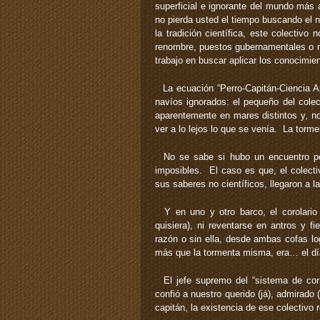
superficial e ignorante del mundo más 
no pierda usted el tiempo buscando el 
la tradición científica, este colectivo
renombre, puestos gubernamentales o n
trabajo en buscar aplicar los conocimient
La ecuación “Perro-Capitán-Ciencia Ap
navíos ignorados: el pequeño del cole
aparentemente en mares distintos y, 
ver a lo lejos lo que se venía. La torm
No se sabe si hubo un encuentro per
imposibles. El caso es que, el colecti
sus saberes no científicos, llegaron a 
Y en uno y otro barco, el corolario n
quisiera), ni reventarse en antros y f
razón o sin ella, desde ambas cofas lo
más que la tormenta misma, era… el d
El jefe supremo del “sistema de corre
confió a nuestro querido (já), admirado 
capitán, la existencia de ese colectivo 