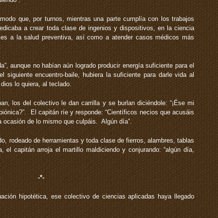
odo que, por turnos, mientras una parte cumplía con los trabajos
dedicaba a crear toda clase de ingenios y dispositivos, en la ciencia
nales a la salud preventiva, así como a atender casos médicos más
a”, aunque no habían aún logrado producir energía suficiente para el
l siguiente encuentro-baile, hubiera la suficiente para darle vida al
dios lo quiera, al teclado.
 los del colectivo le dan carrilla y se burlan diciéndole: “¡Ése mi
iónica?”. El capitán ríe y responde: “Científicos necios que acusáis
la ocasión de lo mismo que culpáis. Algún día”.
ado, rodeado de herramientas y toda clase de fierros, alambres, tablas
el capitán arroja el martillo maldiciendo y conjurando: “algún día,
-*-
ión hipotética, ese colectivo de ciencias aplicadas haya llegado