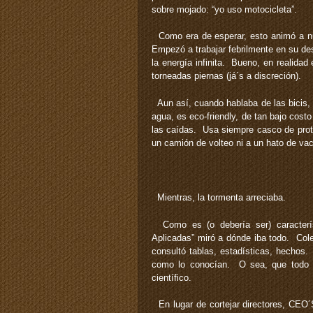
sobre mojado: “yo uso motocicleta”.
Como era de esperar, esto animó a nues
Empezó a trabajar febrilmente en su desp
la energía infinita. Bueno, en realida
torneadas piernas (já´s a discreción).
Aun así, cuando hablaba de las bicis, e
agua, es eco-friendly, de tan bajo cost
las caídas. Usa siempre casco de prote
un camión de volteo ni a un hato de vac
Mientras, la tormenta arreciaba.
Como es (o debería ser) característ
Aplicadas” miró a dónde iba todo. Cole
consultó tablas, estadísticas, hechos.
como lo conocían. O sea, que todo 
científico.
En lugar de cortejar directores, CEO´