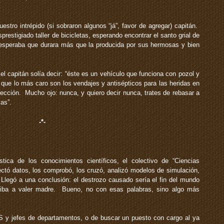
tro intrépido (si sobraron algunos “já”, favor de agregar) capitán.
restigiado taller de bicicletas, esperando encontrar el santo grial de
d esperaba que durara más que la producida por sus hermosas y bien
l capitán solía decir: “éste es un vehículo que funciona con pozol y
o que lo más caro son los vendajes y antisépticos para las heridas en
cción. Mucho ojo: nunca, y quiero decir nunca, trates de rebasar a
as”.
-*-
ica de los conocimientos científicos, el colectivo de “Ciencias
ctó datos, los comprobó, los cruzó, analizó modelos de simulación,
 Llegó a una conclusión: el destrozo causado sería el fin del mundo
iba a valer madre. Bueno, no con esas palabras, sino algo más
S y jefes de departamentos, o de buscar un puesto con cargo al ya