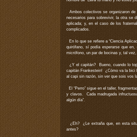
Ambos colectivos se organizaron de m
necesarios para sobrevivir, la otra se 
aplicada; y, en el caso de los frater
complicados.
En lo que se refiere a “Ciencia Aplicad
quirófano, sí podía esperarse que en, e
micrófono, un par de bocinas y, tal vez, 
¿Y el capitán? Bueno, cuando lo topan,
capitán Frankestein! ¿Cómo va la bici b
al capi sin razón, sin ver que sois vos 
El “Perro” sigue en el taller, fragment
y clavos. Cada madrugada infructuosa, 
algún día”.
¿Eh? ¿Le extraña que, en esta situac
antes?