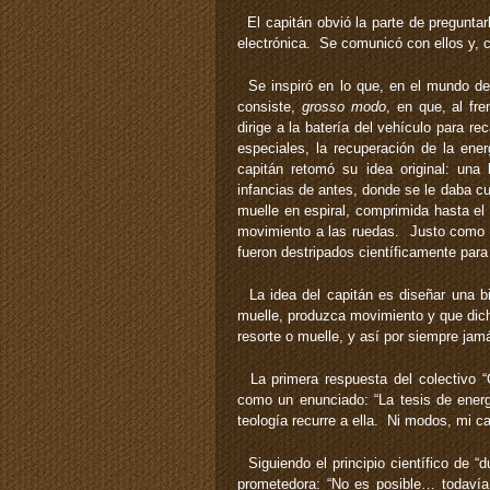
El capitán obvió la parte de preguntar
electrónica. Se comunicó con ellos y, cl
Se inspiró en lo que, en el mundo de l
consiste,
grosso modo
, en que, al fr
dirige a la batería del vehículo para r
especiales, la recuperación de la en
capitán retomó su idea original: una
infancias de antes, donde se le daba cu
muelle en espiral, comprimida hasta el 
movimiento a las ruedas. Justo como u
fueron destripados científicamente para
La idea del capitán es diseñar una bici
muelle, produzca movimiento y que dich
resorte o muelle, y así por siempre jam
La primera respuesta del colectivo “C
como un enunciado: “La tesis de energ
teología recurre a ella. Ni modos, mi ca
Siguiendo el principio científico de 
prometedora: “No es posible… todavía