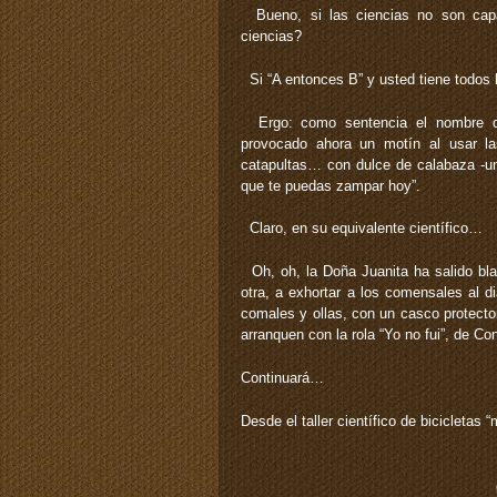
Bueno, si las ciencias no son capa
ciencias?
Si “A entonces B” y usted tiene todos l
Ergo: como sentencia el nombre del
provocado ahora un motín al usar las
catapultas… con dulce de calabaza -una
que te puedas zampar hoy”.
Claro, en su equivalente científico…
Oh, oh, la Doña Juanita ha salido bl
otra, a exhortar a los comensales al di
comales y ollas, con un casco protecto
arranquen con la rola “Yo no fui”, de Co
Continuará…
Desde el taller científico de bicicletas 