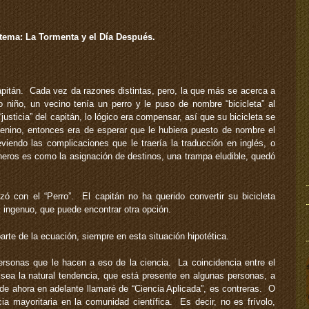
 tema: La Tormenta y el Día Después.
capitán. Cada vez da razones distintas, pero, la que más se acerca a
o niño, un vecino tenía un perro y le puso de nombre “bicicleta” al
justicia” del capitán, lo lógico era compensar, así que su bicicleta se
menino, entonces era de esperar que le hubiera puesto de nombre el
viendo las complicaciones que le traería la traducción en inglés, o
neros es como la asignación de destinos, una trampa eludible, quedó
 con el “Perro”. El capitán no ha querido convertir su bicicleta
 ingenuo, que puede encontrar otra opción.
arte de la ecuación, siempre en esta situación hipotética.
rsonas que le hacen a eso de la ciencia. La coincidencia entre el
o sea la natural tendencia, que está presente en algunas personas, a
e de ahora en adelante llamaré de “Ciencia Aplicada”, es contreras. O
a mayoritaria en la comunidad científica. Es decir, no es frívolo,