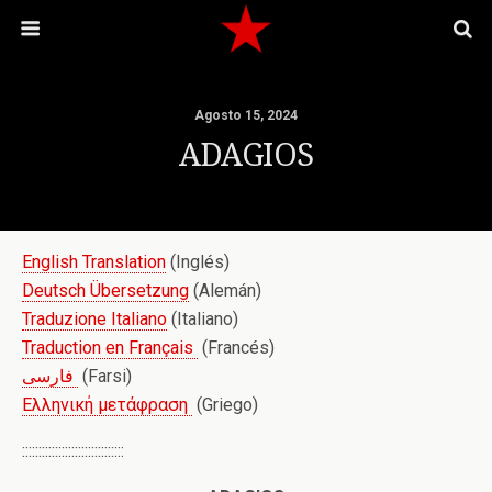
Agosto 15, 2024
ADAGIOS
English Translation
(Inglés)
Deutsch Übersetzung
(Alemán)
Traduzione Italiano
(Italiano)
Traduction en Français
(Francés)
فارسی
(Farsi)
Ελληνική μετάφραση
(Griego)
:::::::::::::::::::::::::::::::