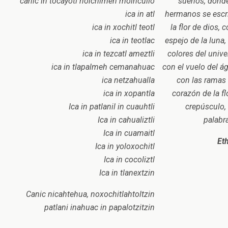
canic in tocayotl noicnimeh moihcuilo
sueños,
donde
ica in atl
hermanos se escr
ica in xochitl teotl
la flor de dios,
c
ica in teotlac
espejo de la luna,
ica in tezcatl ameztli
colores del unive
ica in tlapalmeh cemanahuac
con el vuelo del ág
ica netzahualla
con las ramas 
ica in xopantla
corazón de la fl
Ica in patlanil in cuauhtli
crepúsculo,
Ica in cahualiztli
palabr
Ica in cuamaitl
Eth
Ica in yoloxochitl
Ica in cocoliztl
Ica in tlanextzin
Canic nicahtehua, noxochitlahtoltzin
patlani inahuac in papalotzitzin