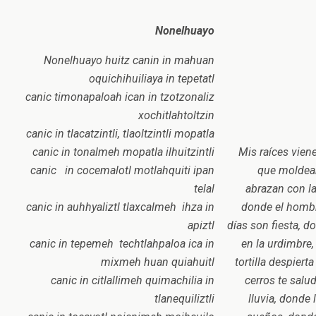
Nonelhuayo
Nonelhuayo huitz canin in mahuan
oquichihuiliaya in tepetatl
canic timonapaloah ican in tzotzonaliz
xochitlahtoltzin
canic in tlacatzintli, tlaoltzintli mopatla
canic in tonalmeh mopatla ilhuitzintli
Mis raíces vien
canic in cocemalotl motlahquiti ipan
que moldear
telal
abrazan con la
canic in auhhyaliztl tlaxcalmeh ihza in
donde el homb
apiztl
días son fiesta,
do
canic in tepemeh techtlahpaloa ica in
en la urdimbre
mixmeh huan quiahuitl
tortilla despiert
canic in citlallimeh quimachilia in
cerros te salu
tlanequiliztli
lluvia,
donde l