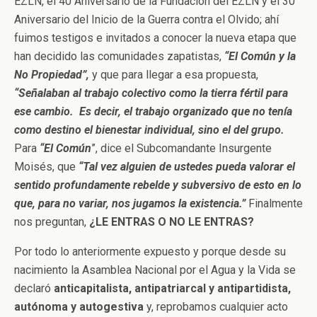
EZLN, el 40 Aniversario de la Fundación del EZLN y el 30
Aniversario del Inicio de la Guerra contra el Olvido; ahí
fuimos testigos e invitados a conocer la nueva etapa que
han decidido las comunidades zapatistas,
“El Común y la
No Propiedad”,
y que para llegar a esa propuesta,
“
Señalaban al trabajo colectivo como la tierra fértil para
ese cambio. Es decir, el trabajo organizado que no tenía
como destino el bienestar individual, sino el del grupo.
Para
“El Común
”, dice el Subcomandante Insurgente
Moisés, que
“Tal vez alguien de ustedes pueda valorar el
sentido profundamente rebelde y subversivo de esto en lo
que, para no variar, nos jugamos la existencia.”
Finalmente
nos preguntan,
¿LE ENTRAS O NO LE ENTRAS?
Por todo lo anteriormente expuesto y porque desde su
nacimiento la Asamblea Nacional por el Agua y la Vida se
declaró
anticapitalista, antipatriarcal y antipartidista,
autónoma y
autogestiva
y, reprobamos cualquier acto