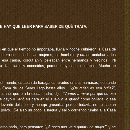
 QUE HAY QUE LEER PARA SABER DE QUÉ TRATA.
en que el tiempo no importaba, lluvia y noche cubrieron la Casa de
odo era oscuridad. Las mujeres, los hombres y
otroas
andaban a los
 esa causa, discutían y peleaban entre hermanos y vecinos. Ni
eran familiares y conocidos, porque muy oscuro estaba. Mucho se
 el mundo, estaban de haraganes, tirados en sus hamacas, contando
la Casa de los Seres llegó hasta ellos.
“¿De quién es esa bulla?
”,
mucané, que era la diosa madre, dijo: “
Vamos a mirar por qué es esa
se cayó y llegó su cara en el suelo y le quedó como bollada, o sea
evantó del suelo y no dijo groserías porque todavía no se habían
 polvo. Se alzó un poco la nagua y salió corriendo rumbo a la Casa
ijeron nada, pero pensaron
“¿A poco nos va a ganar una mujer?
” y se