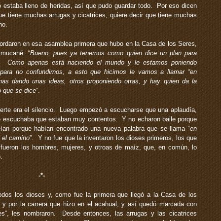
 estaba lleno de heridas, así que pudo guardar todo. Por eso dicen
que tiene muchas arrugas y cicatrices, quiere decir que tiene muchas
ho.
cordaron en esa asamblea primera que hubo en la Casa de los Seres,
Ixmucané: “
Bueno, pues ya tenemos como quien dice un plan para
s. Como apenas está naciendo el mundo y le estamos poniendo
ara no confundirnos, a esto que hicimos le vamos a llamar “en
nas dando unas ideas, otros proponiendo otras, y hay quien da la
o que se dice
”.
rte era el silencio. Luego empezó a escucharse que una aplaudía,
 se escuchaba que estaban muy contentos. Y no echaron baile porque
an porque habían encontrado una nueva palabra que se llama “
en
 el camino
”. Y no fue que la inventaron los dioses primeros, los que
 fueron los hombres, mujeres, y otroas de maíz, que, en común, lo
.
-*-
os los dioses y, como fue la primera que llegó a la Casa de los
a y por la carrera que hizo en el acahual, y así quedó marcada con
ces”, les nombraron. Desde entonces, las arrugas y las cicatrices