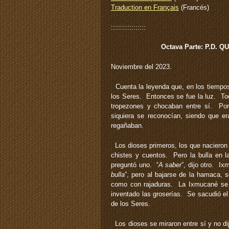
Traduction en Français
(Francés)
:::::::::::::::::
Octava Parte: P.D.
Noviembre del 2023.
Cuenta la leyenda que, en los tiempos 
los Seres. Entonces se fue la luz. T
tropezones y chocaban entre sí. Por
siquiera se reconocían, siendo que 
regañaban.
Los dioses primeros, los que nacieron
chistes y cuentos. Pero la bulla en 
preguntó uno. “
A saber
”, dijo otro. Ix
bulla
”, pero al bajarse de la hamaca, 
como con rajaduras. La Ixmucané se l
inventado las groserías. Se sacudió el
de los Seres.
Los dioses se miraron entre sí y no d