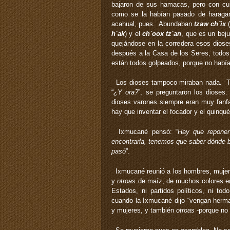
bajaron de sus hamacas, pero con cui
como se la habían pasado de haraga
acahual, pues. Abundaban
tzaw ch´ix
(
h´ak
) y el
ch´oox tz´an
, que es un bej
quejándose en la corredera esos diose
después a la Casa de los Seres, todos
están todos golpeados, porque no había
Los dioses tampoco miraban nada. To
“
¿Y ora?
”, se preguntaron los diose
dioses varones siempre eran muy fanfa
hay que inventar el focador y el quinqu
Ixmucané pensó: “
Hay que reponer
encontrarla, tenemos que saber dónde 
pasó
”.
Ixmucané reunió a los hombres, muje
y
otroas
de maíz, de muchos colores era
Estados, ni partidos políticos, ni t
cuando la Ixmucané dijo “vengan herma
y mujeres, y también
otroas
-porque no