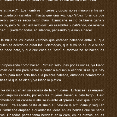
miraban porque no había luz, pero se podían hablar y escuchar.
s a hacer?
”. Los hombres, mujeres y
otroas
no se miraron entre sí -
se quedaron callados. Hasta que una voz dijo “
Pues tú dinos qué
vieron, pero se escucharon claro. Ixmucané se río de buena gana y
 sí, pero tal vez así reunidos, en asamblea y hablando, de repente
cer
”. Quedaron todos en silencio, pensando qué van a hacer.
a bulla de los dioses varones que estaban peleando entre sí, que
uien se acordó de crear las luciérnagas, que si yo no fui, que si eso
 se hace pato, y que qué cosa es “pato” si todavía no se hacen los
 proponiendo cómo hacer. Primero sólo unas pocas voces, ya luego
den de turno para hablar y poner a alguien a escribir si es que hay
ir ni para leer, sólo había la palabra hablada, entonces nombraron a
beza lo que se dice y ya luego lo platica.
y ya no cabían en su cabeza de la Ixmucané. Entonces las empezó
ndo largo su cabello, por eso las mujeres tienen el pelo largo. Pero
omodando su cabello y ahí se inventó el “prensa pelo” que, como lo
 ideas”. Ya llegaba hasta el suelo su pelo de la Ixmucané y seguían
a Ixmucané empezó a guardar las ideas en las heridas que se había
os. En todas partes tenía heridas: en la cara, en los brazos, en las