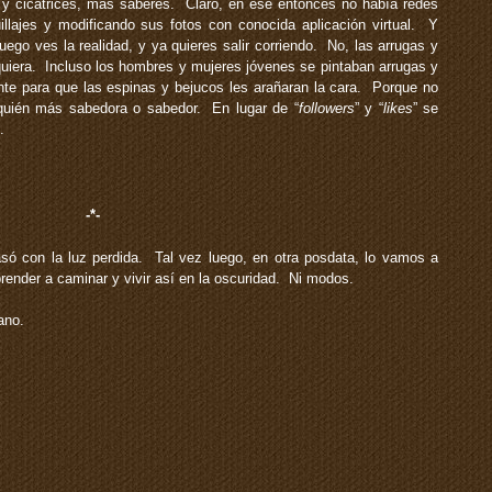
 y cicatrices, más saberes. Claro, en ese entonces no había redes
lajes y modificando sus fotos con conocida aplicación virtual. Y
luego ves la realidad, y ya quieres salir corriendo. No, las arrugas y
lquiera. Incluso los hombres y mujeres jóvenes se pintaban arrugas y
nte para que las espinas y bejucos les arañaran la cara. Porque no
 quién más sabedora o sabedor. En lugar de “
followers
” y “
likes
” se
.
-*-
ó con la luz perdida. Tal vez luego, en otra posdata, lo vamos a
ender a caminar y vivir así en la oscuridad. Ni modos.
ano.