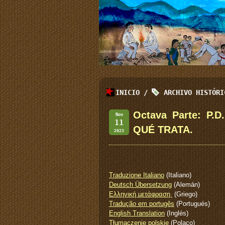
INICIO
/
ARCHIVO HISTÓR
Octava Parte: P
Nov
11
QUÉ TRATA.
2023
Traduzione Italiano
(Italiano)
Deutsch Übersetzung
(Alemán)
Ελληνική μετάφραση
(Griego)
Tradução em portugês
(Portugués)
English Translation
(Inglés)
Tłumaczenie polskie
(Polaco)