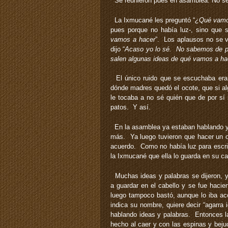
Se reunieron pues en asamblea. No se 
La Ixmucané les preguntó “
¿Qué vamo
pues porque no había luz-, sino que 
vamos a hacer
”. Los aplausos no se 
dijo “
Acaso yo lo sé. No sabemos de por
salen algunas ideas de qué vamos a ha
El único ruido que se escuchaba era l
dónde madres quedó el ocote, que si alg
le tocaba a no sé quién que de por sí
patos. Y así.
En la asamblea ya estaban hablando y
más. Ya luego tuvieron que hacer un or
acuerdo. Como no había luz para escrib
la Ixmucané que ella lo guarda en su ca
Muchas ideas y palabras se dijeron, 
a guardar en el cabello y se fue hacie
luego tampoco bastó, aunque lo iba ac
indica su nombre, quiere decir “agarra
hablando ideas y palabras. Entonces l
hecho al caer y con las espinas y bejuc