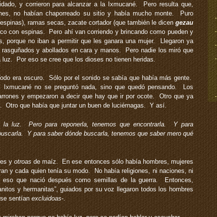
dado, y corrieron para alcanzar a la Ixmucané. Pero resulta que,
nes, no habían chaporreado su sitio y había mucho monte. Puro
espinas), ramas secas, zacate cortador (que también le dicen
gezau
uco con espinas. Pero ahí van corriendo y brincando como pueden y
s, porque no iban a permitir que les ganara una mujer. Llegaron ya
 rasguñados y abollados en cara y manos. Pero nadie los miró que
 luz. Por eso se cree que los dioses no tienen heridas.
do era oscuro. Sólo por el sonido se sabía que había más gente.
s. Ixmucané no se preguntó nada, sino que quedó pensando. Los
rrones y empezaron a decir que hay que ir por ocote. Otro que ya
é. Otro que había que juntar un buen de luciérnagas. Y así.
 la luz. Pero para reponerla, tenemos que encontrarla. Y para
buscarla. Y para saber dónde buscarla, tenemos que saber mero qué
res y
otroas
de maíz. En ese entonces sólo había hombres, mujeres
n y cada quien tenía su modo. No había religiones, ni naciones, ni
odo eso que nació después como semillas de la guerra. Entonces,
nitos y hermanitas”, guiados por su voz llegaron todos los hombres
 se sentían
excluidoas
-.