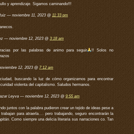
gullo y aprendizaje. Sigamos caminando!!!
 Ruiz — noviembre 11, 2023 @
11:33 pm
panecos.
rez — noviembre 12, 2023 @
3:18 am
acias por las palabras de animo para seguir
!! Solos no
razos
 noviembre 12, 2023 @
7:12 am
ciudad, buscando la luz de cómo organizarnos para encontrar
scuridad violenta del capitalismo. Saludos hermanos.
lazar Leyva — noviembre 12, 2023 @
9:55 am
do juntos con la palabra pudieron crear un tejido de ideas pese a
 trabajan para atraerla…. pero trabajando, seguro encontrarán la
pitán. Como siempre una delicia literaria sus narraciones co. Tan