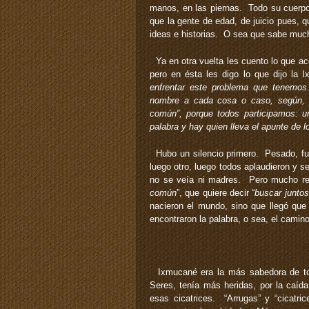
manos, en las piernas. Todo su cuerpo
que la gente de edad, de juicio pues, 
ideas e historias. O sea que sabe muc
Ya en otra vuelta les cuento lo que a
pero en ésta les digo lo que dijo la 
enfrentar este problema que tenemo
nombre a cada cosa o caso, según, p
común”, porque todos participamos: u
palabra y hay quien lleva el apunte de l
Hubo un silencio primero. Pesado, fue
luego otro, luego todos aplaudieron y
no se veía ni madres. Pero mucho reí
común
”, que quiere decir “
buscar juntos
nacieron el mundo, sino que llegó que
encontraron la palabra, o sea, el camino
Ixmucané era la más sabedora de tod
Seres, tenía más heridas, por la caíd
esas cicatrices. “Arrugas” y “cicatri