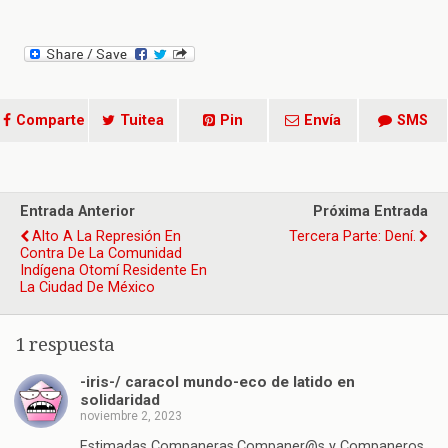
Comparte
Tuitea
Pin
Envía
SMS
Entrada Anterior
Próxima Entrada
Alto A La Represión En
Tercera Parte: Dení.
Contra De La Comunidad
Indígena Otomí Residente En
La Ciudad De México
1 respuesta
-iris-/ caracol mundo-eco de latido en
solidaridad
noviembre 2, 2023
Estimadas Companeras,Companer@s y Companeros,