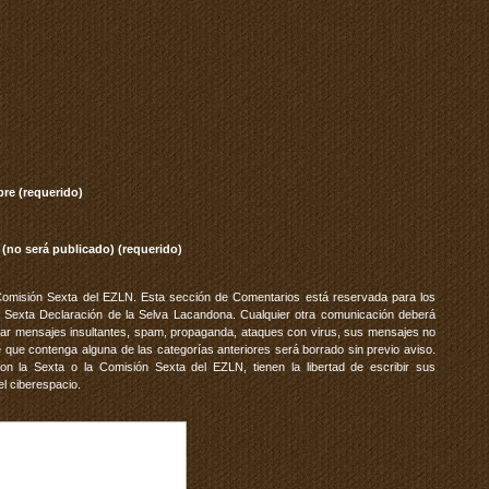
re (requerido)
 (no será publicado) (requerido)
Comisión Sexta del EZLN. Esta sección de Comentarios está reservada para los
 Sexta Declaración de la Selva Lacandona. Cualquier otra comunicación deberá
vitar mensajes insultantes, spam, propaganda, ataques con virus, sus mensajes no
 que contenga alguna de las categorías anteriores será borrado sin previo aviso.
 la Sexta o la Comisión Sexta del EZLN, tienen la libertad de escribir sus
el ciberespacio.