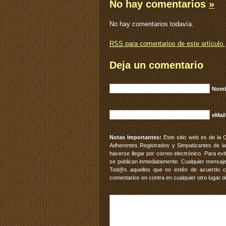
No hay comentarios
»
No hay comentarios todavía.
RSS
para comentarios de este artículo.
Deja un comentario
Nomb
eMail
Notas Importantes:
Este sitio web es de la 
Adherentes Registrados y Simpatizantes de la
hacerse llegar por correo electrónico. Para e
se publican inmediatamente. Cualquier mensaje
Tod@s aquellos que no estén de acuerdo con
comentarios en contra en cualquier otro lugar d