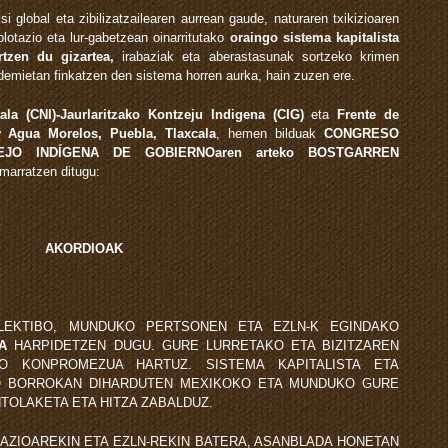
si global eta zibilizatzailearen aurrean gaude, naturaren txikizioaren
plotazio eta lur-gabetzean oinarritutako
oraingo sistema kapitalista
rtzen du gizartea,
irabaziak eta aberastasunak sortzeko krimen
ndemietan finkatzen den sistema horren aurka, hain zuzen ere.
ala (CNI)-Jaurlaritzako Kontzeju Indigena (CIG)
eta
Frente de
 Agua Morelos, Puebla, Tlaxcala
, hemen bilduak
CONGRESO
EJO INDÍGENA DE GOBIERNOaren arteko BOSTGARREN
marratzen ditugu:
AKORDIOAK
OLEKTIBO, MUNDUKO PERTSONEN ETA EZLN-K EGINDAKO
OA
HARPIDETZEN DUGU. GURE LURRETAKO ETA BIZITZAREN
O KONPROMEZUA HARTUZ. SISTEMA KAPITALISTA ETA
O BORROKAN DIHARDUTEN MEXIKOKO ETA MUNDUKO GURE
TOLAKETA ETA HITZA ZABALDUZ.
GAZIOAREKIN ETA EZLN-REKIN BATERA, ASANBLADA HONETAN