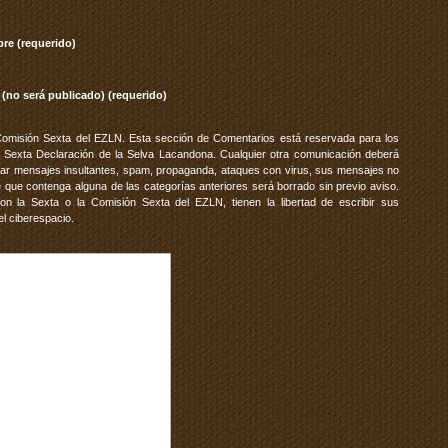
re (requerido)
 (no será publicado) (requerido)
Comisión Sexta del EZLN. Esta sección de Comentarios está reservada para los
 Sexta Declaración de la Selva Lacandona. Cualquier otra comunicación deberá
vitar mensajes insultantes, spam, propaganda, ataques con virus, sus mensajes no
 que contenga alguna de las categorías anteriores será borrado sin previo aviso.
 la Sexta o la Comisión Sexta del EZLN, tienen la libertad de escribir sus
el ciberespacio.