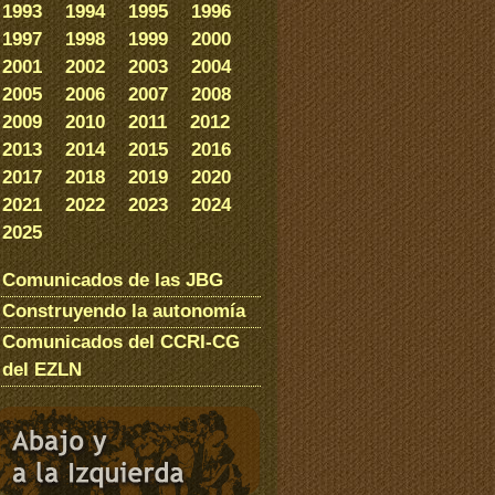
1993
1994
1995
1996
1997
1998
1999
2000
2001
2002
2003
2004
2005
2006
2007
2008
2009
2010
2011
2012
2013
2014
2015
2016
2017
2018
2019
2020
2021
2022
2023
2024
2025
Comunicados de las JBG
Construyendo la autonomía
Comunicados del CCRI-CG
del EZLN