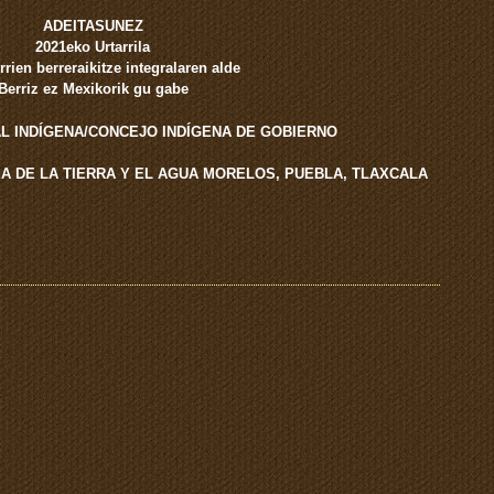
ADEITASUNEZ
2021eko Urtarrila
rien berreraikitze integralaren alde
Berriz ez Mexikorik gu gabe
 INDÍGENA/CONCEJO INDÍGENA DE GOBIERNO
A DE LA TIERRA Y EL AGUA MORELOS, PUEBLA, TLAXCALA