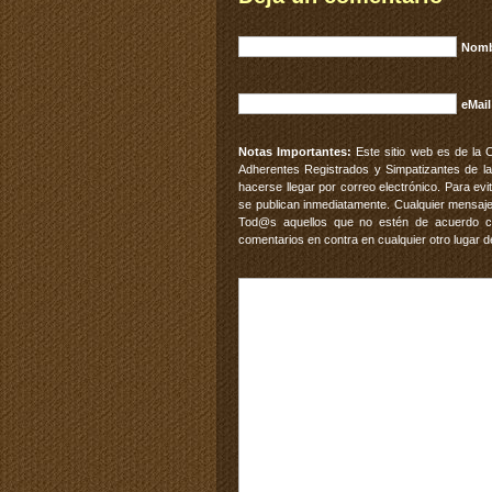
Nomb
eMail
Notas Importantes:
Este sitio web es de la 
Adherentes Registrados y Simpatizantes de la
hacerse llegar por correo electrónico. Para e
se publican inmediatamente. Cualquier mensaje
Tod@s aquellos que no estén de acuerdo con
comentarios en contra en cualquier otro lugar d