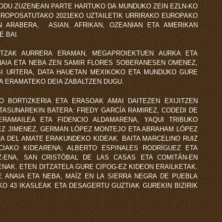
MODU ZUZENEAN PARTE HARTUKO DA MUNDUKO ZEIN EZLN-KO
PROPOSATUTAKO 2021EKO UZTAILETIK URRIRAKO EUROPAKO
N ARABERA, ASIAN, AFRIKAN, OZEANIAN ETA AMERIKAN
E BAI.
INTZAK AURRERA ERAMAN, MEGAPROIEKTUEN AURKA ETA
ANAIA ETA NEBA ZEN SAMIR FLORES SOBERANESEN OMENEZ,
BI URTERA, DATA HAUETAN MEXIKOKO ETA MUNDUKO GURE
A ERAMATEKO DEIA ZABALTZEN DUGU.
O BORTIZKERIA ETA ERASOAK AMAI DAITEZEN EXIJITZEN
TASUNAREKIN BATERA: FREDY GARCÍA RAMIREZ, CODEDI DE
RAMAILEA ETA FIDENCIO ALDAMARENA, YAQUI TRIBUKO
MEZ JIMENEZ, GERMAN LÓPEZ MONTEJO ETA ABRAHAM LÓPEZ
A DEL AMATE ERAKUNDEKO KIDEAK. BAITA MARCELINO RUIZ
NCIAKO KIDEARENA; ALBERTO ESPINALES RODRÍGUEZ ETA
-ENA, SAN CRISTÓBAL DE LAS CASAS ETA COMITÁN-EN
ENAK. ETEN DITZATELA GURE CIPOG-EZ KIDEON ERAILKETAK.
 ANAIA ETA NEBA, MAÍZ EN LA SIERRA NEGRA DE PUEBLA
O 43 IKASLEAK ETA DESAGERTU GUZTIAK GUREKIN BIZIRIK