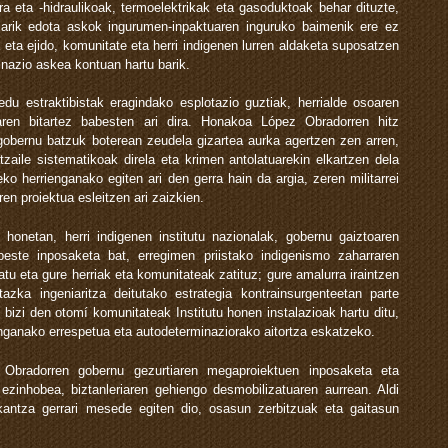
ra eta -hidraulikoak, termoelektrikak eta gasoduktoak behar dituzte,
telarik edota askok ingurumen-inpaktuaren inguruko baimenik ere ez
 eta ejido, komunitate eta herri indigenen lurren aldaketa suposatzen
inazio askea kontuan hartu barik.
du estraktibistak eragindako esplotazio guztiak, herrialde osoaren
oaren bitartez babesten ari dira. Honakoa López Obradorren hitz
 gobernu batzuk boterean zeudela gizartea aurka agertzen zen arren,
tzaile sistematikoak direla eta krimen antolatuarekin elkartzen dela
o herrienganako egiten ari den gerra hain da argia, zeren militarrei
n proiektua esleitzen ari zaizkien.
 honetan, herri indigenen institutu nazionalak, gobernu gaiztoaren
este inposaketa bat, erregimen priistako indigenismo zaharraren
atu eta gure herriak eta komunitateak zatituz; gure amalurra iraintzen
tazka ingeniaritza deitutako estrategia kontrainsurgenteetan parte
bizi den otomí komunitateak Institutu honen instalazioak hartu ditu,
enganako errespetua eta autodeterminaziorako aitortza eskatzeko.
 Obradorren gobernu gezurtiaren megaproiektuen inposaketa eta
a ezinhobea, biztanleriaren gehiengo desmobilizatuaren aurrean. Aldi
kantza gerrari mesede egiten dio, osasun zerbitzuak eta gaitasun