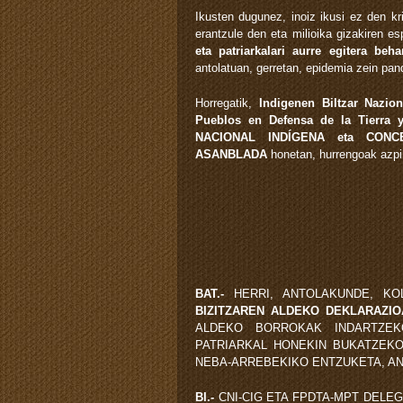
Ikusten dugunez, inoiz ikusi ez den kri
erantzule den eta milioika gizakiren es
eta patriarkalari aurre egitera beha
antolatuan, gerretan, epidemia zein pa
Horregatik,
Indigenen Biltzar Nazion
Pueblos en Defensa de la Tierra y
NACIONAL INDÍGENA eta CONC
ASANBLADA
honetan, hurrengoak azpi
BAT.-
HERRI, ANTOLAKUNDE, K
BIZITZAREN ALDEKO DEKLARAZI
ALDEKO BORROKAK INDARTZEK
PATRIARKAL HONEKIN BUKATZEK
NEBA-ARREBEKIKO ENTZUKETA, AN
BI.-
CNI-CIG ETA FPDTA-MPT DELE