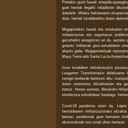
Proiektu guzti hauek errepide-azpiegitu
gure herriak ilegalki inbaditzen dituz
dutelarik. Milaka hektarearen okupazioa
dute, herriek lurraldeekiko duten determ
Megaproiektu hauek eta estatuaren ere
militarizazioa eta segurtasun publik
gezurtiekin areagotzen ari da, aurreko
gorputz militarrak giza eskubideen urra
ahaztu gabe. Megaproiektuak inposatzek
Maya Trena edo Santa Lucía Aireportuare
Gure lurraldeen birkolonizazio prozesu
Laugarren Transformazio delakoaren b
zeregin berberak betetzen ditu: manipul
duten zeremonia ofizialistetan eta ga
hartuz. Honen aurrean, Mexikoko Hirian 
etxebizitza eskubideaz haratago, herri
Covid-19 pandemia etorri da, López
herrialdearen militarizaziorako aitzaki
berean, pandemiak gure herriaren tris
ekonomikoak oso urriak diren heinean.