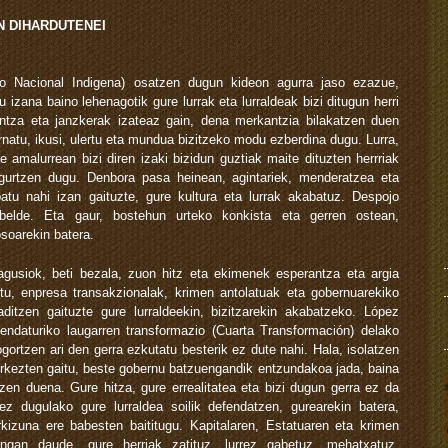
 DIHARDUTENEI
o Nacional Indigena) osatzen dugun kideon agurra jaso ezazue,
 izana baino lehenagotik gure lurrak eta lurraldeak bizi ditugun herri
ntza eta janzkerak izateaz gain, dena merkantzia bilakatzen duen
natu, ikusi, ulertu eta mundua bizitzeko modu ezberdina dugu. Lurra,
 amalurrean bizi diren izaki bizidun guztiak maite dituzten herrriak
 gurtzen dugu. Denbora pasa heinean, agintariek, menderatzea eta
atu nahi izan gaituzte, gure kultura eta lurrak akabatuz. Despojo
rrebelde. Eta gaur, bostehun urteko konkista eta gerren ostean,
soarekin batera.
agusiok, beti bezala, zuon hitz eta ekimenek esperantza eta argia
tu, enpresa transakzionalak, krimen antolatuak eta gobernuarekiko
aditzen gaituzte gure lurraldeekin, bizitzarekin akabatzeko. López
zendaturiko laugarren transformazio (Cuarta Transformación) delako
ogortzen ari den gerra ezkutatu besterik ez dute nahi. Hala, isolatzen
urkezten gaitu, beste gobernu batzuengandik entzundakoa jada, baina
zen duena. Gure hitza, gure errealitatea eta bizi dugun gerra ez da
 ez dugulako gure lurraldea soilik defendatzen, gurearekin batera,
rkizuna ere babesten baititugu. Kapitalaren, Estatuaren eta krimen
iengan daude, gure herriak zatituz, lurrez gabetuz, mehatxatuz,