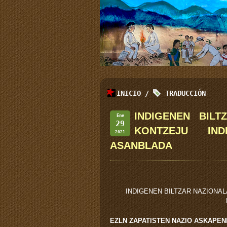
INICIO
/
TRADUCCIÓN
INDIGENEN BILT
Ene
29
KONTZEJU IN
2021
ASANBLADA
INDIGENEN BILTZAR NAZIONA
EZLN ZAPATISTEN NAZIO ASKAPEN