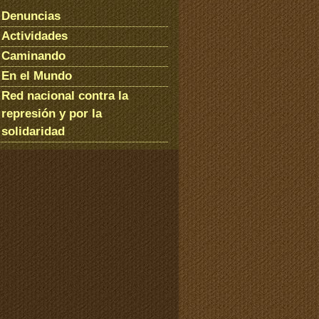
Denuncias
Actividades
Caminando
En el Mundo
Red nacional contra la
represión y por la
solidaridad