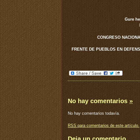
Gure her
CONGRESO NACIONAL
FRENTE DE PUEBLOS EN DEFENS
No hay comentarios
»
No hay comentarios todavía.
RSS
para comentarios de este artículo.
Deja un comentario