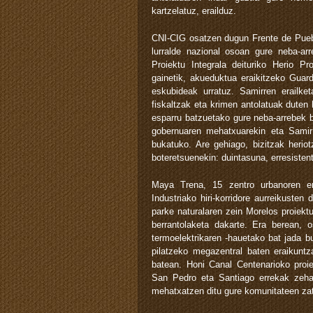
kartzelatuz, erailduz.
CNI-CIG osatzen dugun Frente de Puebl
lurralde nazional osoan gure neba-ar
Proiektu Integrala deituriko Herio P
gainetik, akueduktua eraikitzeko Guar
eskubideak urratuz. Samirren erailket
fiskaltzak eta krimen antolatuak duten 
esparru batzuetako gure neba-arrebek bi
gobernuaren mehatxuarekin eta Samir 
bukatuko. Are gehiago, bizitzak heriot
boteretsuenekin: duintasuna, erresistent
Maya Trena, 15 zentro urbanoren era
Industriako hiri-korridore aurreikusten
parke naturalaren zein Morelos proiektu
berrantolaketa dakarte. Era berean, 
termoelektrikaren -hauetako bat jada b
pilatzeko megazentral baten eraikuntz
batean. Honi Canal Centenarioko proie
San Pedro eta Santiago errekak zehar
mehatxatzen ditu gure komunitateen zatik