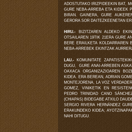
ADOSTUTAKO IRIZPIDEEKIN BAT, 
GURE NEBA-ARREBA ETA KIDEEK 
BIRAN. GAINERA, GURE AUKERE
GERORA SOR DAITEZKEENETAN ER
HIRU.-
BIZITZAREN ALDEKO EK
OTSAILAREN 19TIK 21ERA GURE 
BERE ERAILKETA KOLDARRAREN 
NEBA-ARREBEK EKINTZAK AURRER
LAU.-
KOMUNITATE ZAPATISTEKIK
DUGU, GURE ANAI-ARREBEN ASKA
OAXACA ORGANIZAZIOAREN BOZE
KIDEA. ERA BEREAN, ADRIAN GO
MONTEJORENA, LA VOZ VERDADER
GOMEZ, VINIKETIK EN RESISTE
PEDRO TRINIDAD CANO SÁNCHEZ
(CHIAPAS) BIDEGABE ATXILO DAUD
SERGIO RIVERA HERNÁNDEZ GURE
ERAKUNDEKO KIDEA; AYOTZINAPAK
NAHI DITUGU.