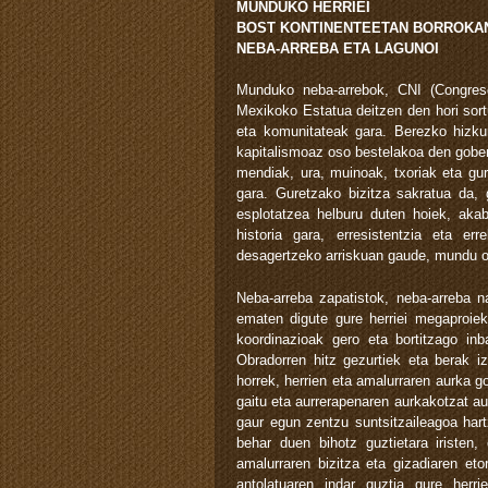
MUNDUKO HERRIEI
BOST KONTINENTEETAN BORROKAN
NEBA-ARREBA ETA LAGUNOI
Munduko neba-arrebok, CNI (Congres
Mexikoko Estatua deitzen den hori sortu
eta komunitateak gara. Berezko hizku
kapitalismoaz oso bestelakoa den gober
mendiak, ura, muinoak, txoriak eta gure
gara. Guretzako bizitza sakratua da,
esplotatzea helburu duten hoiek, akab
historia gara, erresistentzia eta e
desagertzeko arriskuan gaude, mundu o
Neba-arreba zapatistok, neba-arreba n
ematen digute gure herriei megaproiek
koordinazioak gero eta bortitzago inb
Obradorren hitz gezurtiek eta berak i
horrek, herrien eta amalurraren aurka g
gaitu eta aurrerapenaren aurkakotzat a
gaur egun zentzu suntsitzaileagoa hart
behar duen bihotz guztietara iristen,
amalurraren bizitza eta gizadiaren eto
antolatuaren indar guztia gure herr