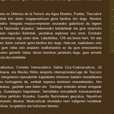
os en Defensa de la Tierra-k eta Agua Morelos, Puebla, Tlaxcala-k
rebek bizi duten megaproiektuen gerra berdina bizi dugu. Morelos
roiektu Integrala meatze-enpresen onurarako gailentzen da legeen
dia Nazionala okupatuz: babeserako baliabideak eta gure oinarrizko
aren inguruko ikerketak, jazotakoa argitzeaz oso urruti, Estatuko
harremana argi uzten dute. Laburbilduz, CNI eta beste herri, hiri edo
zi duten sarraski gerra berdina bizi dugu. Hala ere, kapitalaren zein
gure neba zein anaiaren erailketarekin ez da gure erresistentzia
zaren gainetik irabaz dezan borrokan jarraituko dugu, gure armarik
zia eta errebeldia.
ikuntza; Corredor Interoceánico Salina Cruz-Coatzacoalcos, 10
 dituena, eta Mexiko Hiriko aireportu internazionala-Lago de Texcoco
 integralaren inposaketek kapitalaren interesen baitako herrialdearen
oso kezkagarria da, zenbait enpresa etorkinen mesedetarako, hiru
ukatua-, gasbide sare baten eta Santiago errekako arroan erregaiak
a, Guadalajara hegoaldean, herrialdeko eskualderik kutsatuenetako
ktua gehituko litzaioke, Guardia Nazionalean gauzatua, Nayarit-en
katuko dituena. Meatzaritzak ehundaka herri indigenen lurraldeak
eta, lur-gabetze eta txikizioen bitartez.