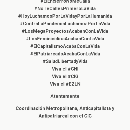
#ElEncierroNoMeCalla
#NoTeCallesPrimeroLaVida
#HoyLuchamosPorLaVidayPorLaHumanida
#ContraLaPandemiaLuchamosPorLaVida
#LosMegaProyectosAcabanConLaVida
#LosFeminicidiosAcabanConLaVida
#ElCapitalismoAcabaConLaVida
#ElPatriarcadoAcabaConLaVida
#SaludLibertadyVida
Viva el #CNI
Viva el #CIG
Viva el #EZLN
Atentamente
Coordinación Metropolitana, Anticapitalista y
Antipatriarcal con el CIG