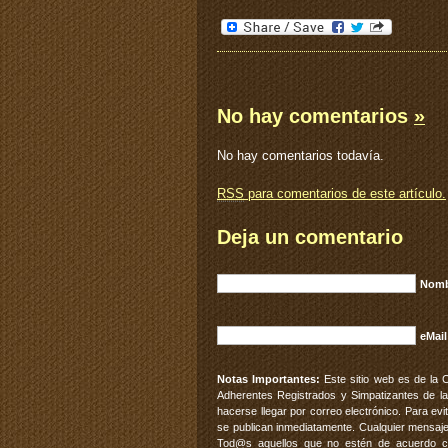
No hay comentarios
»
No hay comentarios todavía.
RSS
para comentarios de este artículo.
Deja un comentario
Nomb
eMail
Notas Importantes:
Este sitio web es de la 
Adherentes Registrados y Simpatizantes de la
hacerse llegar por correo electrónico. Para e
se publican inmediatamente. Cualquier mensaje
Tod@s aquellos que no estén de acuerdo con