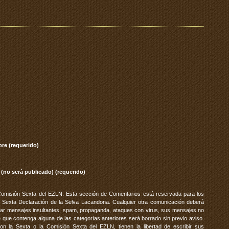
re (requerido)
 (no será publicado) (requerido)
Comisión Sexta del EZLN. Esta sección de Comentarios está reservada para los
 Sexta Declaración de la Selva Lacandona. Cualquier otra comunicación deberá
vitar mensajes insultantes, spam, propaganda, ataques con virus, sus mensajes no
 que contenga alguna de las categorías anteriores será borrado sin previo aviso.
 la Sexta o la Comisión Sexta del EZLN, tienen la libertad de escribir sus