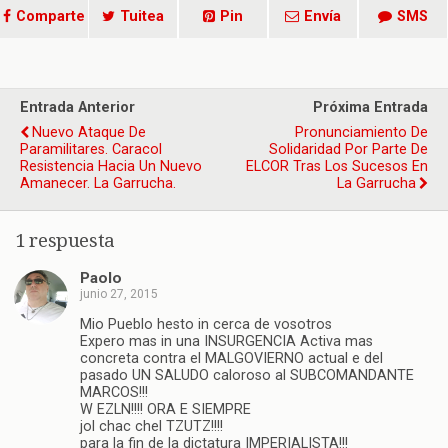
Comparte
Tuitea
Pin
Envía
SMS
Entrada Anterior
Próxima Entrada
Nuevo Ataque De
Pronunciamiento De
Paramilitares. Caracol
Solidaridad Por Parte De
Resistencia Hacia Un Nuevo
ELCOR Tras Los Sucesos En
Amanecer. La Garrucha.
La Garrucha
1 respuesta
Paolo
junio 27, 2015
Mio Pueblo hesto in cerca de vosotros
Expero mas in una INSURGENCIA Activa mas
concreta contra el MALGOVIERNO actual e del
pasado UN SALUDO caloroso al SUBCOMANDANTE
MARCOS!!!
W EZLN!!!! ORA E SIEMPRE
jol chac chel TZUTZ!!!!
para la fin de la dictatura IMPERIALISTA!!!