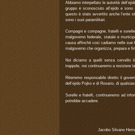
Abbiamo interpellato le autorità dell’e
gruppo è sconosciuto all’ejido e sono 
questo è stato avvertito anche l’ente s
sono i suoi paramilitari.
Compagni e compagne, fratelli e sorelle d
malgoverno federale, statale e municip
causa affinché così cadiamo nelle sue 
malgoverno che organizza, prepara e fi
Noi diciamo a quelli senza cervello l
trappole, noi continueremo a resistere l
Riterremo responsabile diretto il govern
dell’ejido Pojko e di Rosario, di qualsi
Sorelle e fratelli, continueremo ad info
potrebbe accadere.
Jacobo Silv