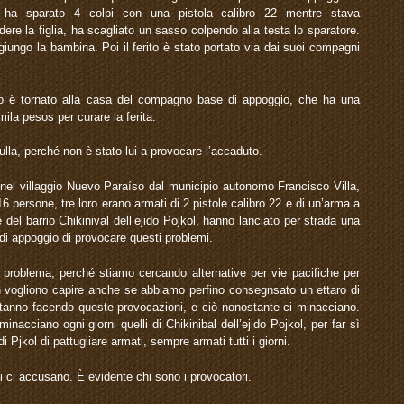
 ha sparato 4 colpi con una pistola calibro 22 mentre stava
ere la figlia, ha scagliato un sasso colpendo alla testa lo sparatore.
iungo la bambina. Poi il ferito è stato portato via dai suoi compagni
rito è tornato alla casa del compagno base di appoggio, che ha una
mila pesos per curare la ferita.
la, perché non è stato lui a provocare l’accaduto.
nel villaggio Nuevo Paraíso dal municipio autonomo Francisco Villa,
6 persone, tre loro erano armati di 2 pistole calibro 22 e di un’arma a
del barrio Chikinival dell’ejido Pojkol, hanno lanciato per strada una
di appoggio di provocare questi problemi.
 problema, perché stiamo cercando alternative per vie pacifiche per
n vogliono capire anche se abbiamo perfino consegnsato un ettaro di
tanno facendo queste provocazioni, e ciò nonostante ci minacciano.
nacciano ogni giorni quelli di Chikinibal dell’ejido Pojkol, per far sì
i Pjkol di pattugliare armati, sempre armati tutti i giorni.
i ci accusano. È evidente chi sono i provocatori.