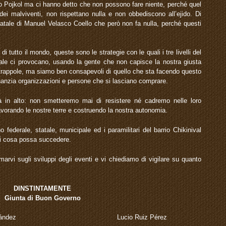
jido Pojkol ma ci hanno detto che non possono fare niente, perché quel
dei malviventi, non rispettano nulla e non obbediscono all’ejido. Di
tatale di Manuel Velasco Coello che però non fa nulla, perché questi
i tutto il mondo, queste sono le strategie con le quali i tre livelli del
ale ci provocano, usando la gente che non capisce la nostra giusta
trappole, ma siamo ben consapevoli di quello che sta facendo questo
nanzia organizzazioni e persone che si lasciano comprare.
à in alto: non smetteremo mai di resistere né cadremo nelle loro
avorando le nostre terre e costruendo la nostra autonomia.
o federale, statale, municipale ed i paramilitari del barrio Chikinival
asi cosa possa succedere.
rmarvi sugli sviluppi degli eventi e vi chiediamo di vigilare su quanto
DINSTINTAMENTE
Giunta di Buon Governo
ano Hernández Lucio Ruiz Pérez