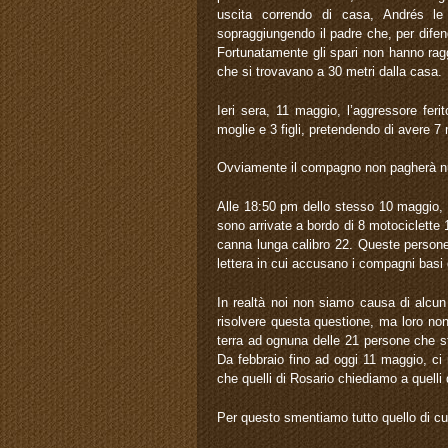
uscita correndo di casa, Andrés le
sopraggiungendo il padre che, per difend
Fortunatamente gli spari non hanno ragg
che si trovavano a 30 metri dalla casa.
Ieri sera, 11 maggio, l’aggressore fe
moglie e 3 figli, pretendendo di avere 7 
Ovviamente il compagno non pagherà nul
Alle 18:50 pm dello stesso 10 maggio, 
sono arrivate a bordo di 8 motociclette 1
canna lunga calibro 22. Queste persone 
lettera in cui accusano i compagni basi 
In realtà noi non siamo causa di alcun
risolvere questa questione, ma loro no
terra ad ognuna delle 21 persone che s
Da febbraio fino ad oggi 11 maggio, ci mi
che quelli di Rosario chiediamo a quelli d
Per questo smentiamo tutto quello di cu