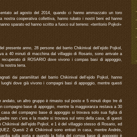
sentato ad agosto del 2014, quando ci hanno ammazzato un toro
 la nostra cooperativa collettiva, hanno rubato i nostri beni ed hanno
hanno sparato ed hanno scritto a fuoco sul terreno: «territorio Pojkol»
el presente anno, 28 persone del barrio Chikinival dell’ejido Pojkol,
rova a 40 minuti di macchina dal villaggio di Rosario, sono arrivate a
gio recuperato di ROSARIO dove vivono i compas basi di appoggio,
la nostra terra.
nati dai paramilitari del barrio Chikinival dell’ejido Pojkol, hanno
i luoghi dove già vivono i compagni basi di appoggio, mentre questi
è andato, un altro gruppo è rimasto sul posto e 5 minuti dopo tre di
i un compagno base di appoggio, mentre la maggioranza restava a 30
casa del compagno base di appoggio si trovava solo sua figlia di
 padre non c’era e la madre si trovava sul retro della casa, di questi
o Chikinival dell’ejido Pojkol, e 1 è del villaggio stesso di Rosario, ed
. Questi 2 di Chikinival sono entrati in casa, mentre Andrés,
guardia sulla porta e quando la figlia del compa base di appoggio è