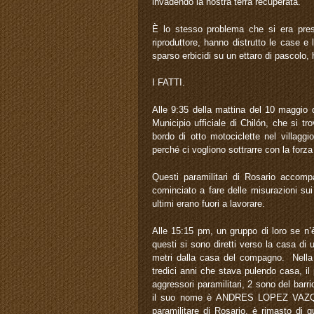
invadendo la nostra terra recuperata.
È lo stesso problema che si era pre
riproduttore, hanno distrutto le case e
sparso erbicidi su un ettaro di pascolo, 
I FATTI.
Alle 9:35 della mattina del 10 maggio d
Municipio ufficiale di Chilón, che si t
bordo di otto motociclette nel villag
perché ci vogliono sottrarre con la forza 
Questi paramilitari di Rosario accompag
cominciato a fare delle misurazioni su
ultimi erano fuori a lavorare.
Alle 15:15 pm, un gruppo di loro se n’
questi si sono diretti verso la casa d
metri dalla casa del compagno. Nella 
tredici anni che stava pulendo casa, il
aggressori paramilitari, 2 sono del barri
il suo nome è ANDRES LOPEZ VAZQUEZ
paramilitare di Rosario, è rimasto di 