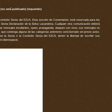
 (no será publicado) (requerido)
Comisión Sexta del EZLN. Esta sección de Comentarios está reservada para los
 Sexta Declaración de la Selva Lacandona. Cualquier otra comunicación deberá
vitar mensajes insultantes, spam, propaganda, ataques con virus, sus mensajes no
 que contenga alguna de las categorías anteriores será borrado sin previo aviso.
 la Sexta o la Comisión Sexta del EZLN, tienen la libertad de escribir sus
el ciberespacio.