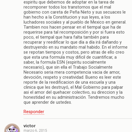
espiritu que debemos de adoptar en la tarea de
recomponer todos los transtornos que el mal
gobierno con careta de Peña Nieto y sus secuaces le
han hecho a la Constitucion y sus leyes, a los
luchadores sociales y al pueblo de Mexico en general.
Tambien nos hacen pensar en el tiempal que ha de
requerirse para tal recomposición y por si fuera esto
poco, el tiempal que hara falta también para
recuperar y reedificar lo que día a día irá dañando y
destruyendo en su mandato mal habido. En el informe
se repotan tiempos y costos, pero atras de ello creo
que esta una formula muy dificil de cuantificar, a
saber, la formula ESN (espiritu socialmente
necesario), que sin ella el Trabajo Socialmente
Necesario seria mera competencia vacia de amor,
devoción, respeto y creatividad. Bueno es leer este
reporte de la reedificacion de una escuela y una
clinica que les destruyó, el Mal Gobierno para palpar
asi el amor del quehacer colectivo, su direccion y la
honestidad en su administración. Tendremos mucho
que aprender de ustedes.
Responder
victor
marzo 6, 2015