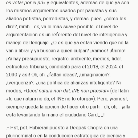
es votar por el pri
» y equivalentes, además de que ya son
los mismos argumentos usados por panistas y sus
aliados petistas, perredistas, y demás, pues, ¿cómo les
diré?, mmh… ok, va lo más suave posible: el nivel de
argumentación es un referente del nivel de inteligencia y
manejo del lenguaje. ¿O es que ya están viendo que no la
van a librar y ya buscan a quien culpar? ¡Vamos! ¡Ánimo!
¡Ya hay presupuesto, registro, ambiente, medios, líder,
estructura, tribunas, candidato para el 2018, el 2024, el
2030 y así! Oh, oh, ¿faltan ideas?, ¿imaginación?,
¿vergüenza?, ¿una política de alianzas inteligente? Ni
modos, «
Quod natura non dat, INE non præstat
» (del latín
«lo que natura no da, el INE no lo otorga»). Pero, ¡vamos!,
siempre queda la opción de hacer otro parti… oh, oh,… ¡allá
está levantando la mano el ciudadano Card__!
.- Pst, pst. Hubieran puesto a Deepak Chopra en una
plurinominal o en la conducción estratégica de ciencia y