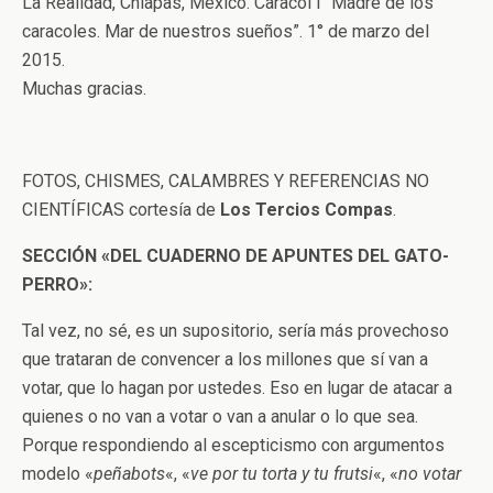
La Realidad, Chiapas, México. Caracol I “Madre de los
caracoles. Mar de nuestros sueños”. 1° de marzo del
2015.
Muchas gracias.
FOTOS, CHISMES, CALAMBRES Y REFERENCIAS NO
CIENTÍFICAS cortesía de
Los Tercios Compas
.
SECCIÓN «DEL CUADERNO DE APUNTES DEL GATO-
PERRO»:
Tal vez, no sé, es un supositorio, sería más provechoso
que trataran de convencer a los millones que sí van a
votar, que lo hagan por ustedes. Eso en lugar de atacar a
quienes o no van a votar o van a anular o lo que sea.
Porque respondiendo al escepticismo con argumentos
modelo «
peñabots
«, «
ve por tu torta y tu frutsi
«, «
no votar