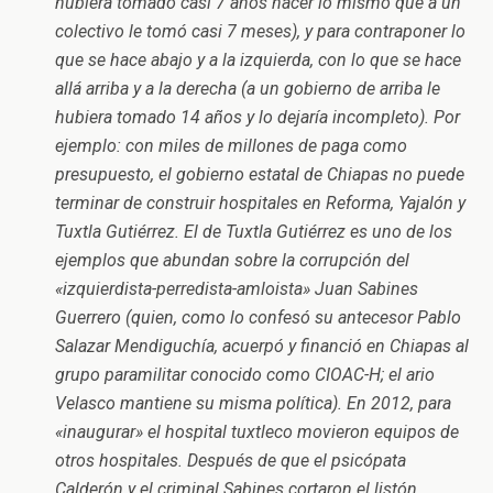
hubiera tomado casi 7 años hacer lo mismo que a un
colectivo le tomó casi 7 meses), y para contraponer lo
que se hace abajo y a la izquierda, con lo que se hace
allá arriba y a la derecha (a un gobierno de arriba le
hubiera tomado 14 años y lo dejaría incompleto). Por
ejemplo: con miles de millones de paga como
presupuesto, el gobierno estatal de Chiapas no puede
terminar de construir hospitales en Reforma, Yajalón y
Tuxtla Gutiérrez. El de Tuxtla Gutiérrez es uno de los
ejemplos que abundan sobre la corrupción del
«izquierdista-perredista-amloista» Juan Sabines
Guerrero (quien, como lo confesó su antecesor Pablo
Salazar Mendiguchía, acuerpó y financió en Chiapas al
grupo paramilitar conocido como CIOAC-H; el ario
Velasco mantiene su misma política). En 2012, para
«inaugurar» el hospital tuxtleco movieron equipos de
otros hospitales. Después de que el psicópata
Calderón y el criminal Sabines cortaron el listón,