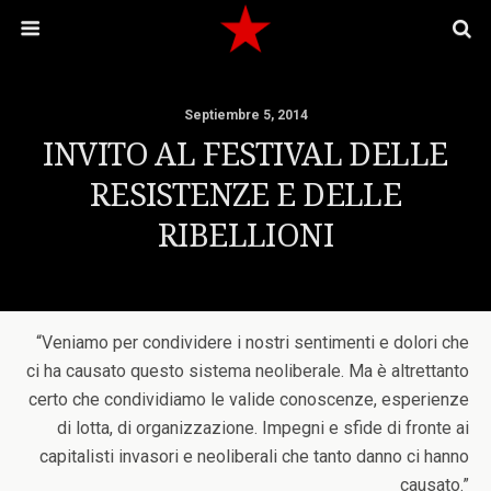
Septiembre 5, 2014
INVITO AL FESTIVAL DELLE
RESISTENZE E DELLE
RIBELLIONI
“Veniamo per condividere i nostri sentimenti e dolori che
ci ha causato questo sistema neoliberale. Ma è altrettanto
certo che condividiamo le valide conoscenze, esperienze
di lotta, di organizzazione. Impegni e sfide di fronte ai
capitalisti invasori e neoliberali che tanto danno ci hanno
causato.”