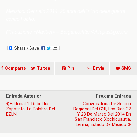
Messico, Gennaio 2014, 20 anni dall’inizio della guerra
contro l’oblio.
(Traduzione «Maribel» – Bergamo)
http://chiapasbg.com/
Comparte
Tuitea
Pin
Envía
SMS
Entrada Anterior
Próxima Entrada
Editorial 1. Rebeldía
Convocatoria De Sesión
Zapatista. La Palabra Del
Regional Del CNI, Los Días 22
EZLN
Y 23 De Marzo Del 2014 En
San Francisco Xochicuautla,
Lerma, Estado De México.