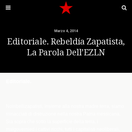
Marzo 4, 2014
Editoriale. Rebeldía Zapatista,
La Parola Dell’EZLN
Editoriale.
Noi
ribellizapatisti, insieme alla nostra madre terra, siamo
minacciati di distruzione nella nostra Patria messicana.
Sia sopra che sotto la superficie della terra, i
malgovernied i cattivi ricchi, tutti i capitalisti neoliberali,