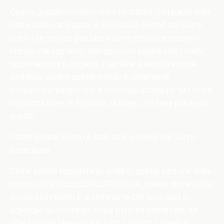
Questa grande»condivisione» tra tuttinoi, compagni della
città e della campagna, è necessaria perché noi siamo
quelli che devono pensare a come dovrebbe essere il
mondo che vogliamo. Non possono essere solo i nostri
rappresentanti o dirigenti a pensare e decidere come
dovrebbe essere questo mondo e certamente
nonpossono essere loro a dirci cosa dobbiamo fare come
organizzazione. È il popolo, la base, che deve parlare di
questo.
Potete dircise questo è stato utile a coloro che hanno
partecipato.
Come potrete leggere
negli scritti di questa edizione della
nostra rivista
REBELDÍA
ZAPATISTA, questo processo ha
aiutato i compagni e le compagne che sono basi di
appoggio ad incontrare brave persone provenienti da
altre parti del Messico e di tutto il mondo. Questo è