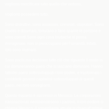
vogliono mercificare tutto quello che vedono.
Vogliono possedere tutto.
Sono distruttivi, sono assassini, criminali, stupratori. Sono
crudeli e disumani, torturano e fano sparire le persone e
sono corrotti.Sono ogni cosa bruttache si possa
immaginare, non si preoccupano per l’umanità. Infatti,
loro sono inumani.
Sono pochi,ma decidono tutto ciò che riguarda il modo in
cui dominerannoi paesi che si lasciano dominare. Hanno
fattodei paesi sottosviluppati i loro poderi, e trasformato i
cosiddetti governi capitalisti sottosviluppati di questi
paesi, nei loro sorveglianti.
Questo è
quanto è successo in Messico. Le corporazioni
transnazionali neoliberistesono i padroni, il loro podere si
chiama Messico, il sorvegliante attuale si chiamaEnrique