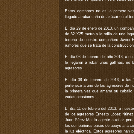
Estos agresores no es la primera v
llegado a robar caña de azúcar en el t
El día 29 de enero de 2013, un compañe
de 32 X25 metro a la orilla de una lag
terreno de nuestro compañero Javier R
rumores que se trata de la construcció
El día 06 de febrero del año 2013, a 
le llegaron a robar unas gallinas, no 
agresores
El día 08 de febrero de 2013, a las 
pertenece a uno de los agresores de no
la primera vez que amarra su caballo
varias ocasiones
El día 11 de febrero del 2013, a nues
de los agresores Ernesto López Núñez 
Juan Pérez Mecía agente auxiliar, per
los compañeros bases de apoyo a la com
la luz eléctrica. Estos agresores han