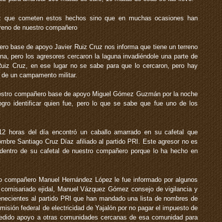
ez que cometen estos hechos sino que en muchas ocasiones han
erreno de nuestro compañero
ro base de apoyo Javier Ruiz Cruz nos informa que tiene un terreno
una, pero los agresores cercaron la laguna invadiéndole una parte de
uiz Cruz, en ese lugar no se sabe para que lo cercaron, pero hay
n de un campamento militar.
nuestro compañero base de apoyo Miguel Gómez Guzmán por la noche
logro identificar quien fue, pero lo que se sabe que fue uno de los
12 horas del día encontró un caballo amarrado en su cafetal que
mbre Santiago Cruz Díaz afiliado al partido PRI. Este agresor no es
 dentro de su cafetal de nuestro compañero porque lo ha hecho en
tro compañero Manuel Hernández López le fue informado por algunos
comisariado ejidal, Manuel Vázquez Gómez consejo de vigilancia y
tenecientes al partido PRI que han mandado una lista de nombres de
isión federal de electricidad de Yajalón por no pagar el impuesto de
 pedido apoyo a otras comunidades cercanas de esa comunidad para