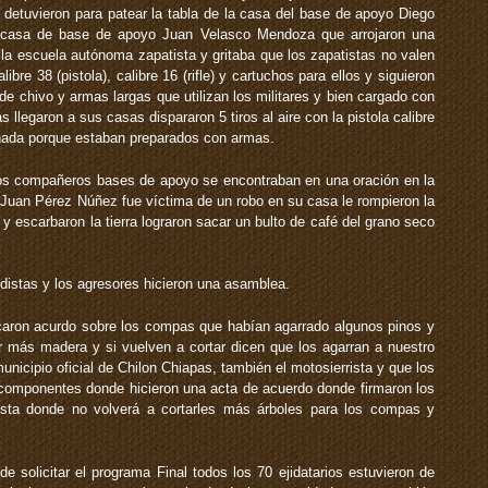
detuvieron para patear la tabla de la casa del base de apoyo Diego
 la casa de base de apoyo Juan Velasco Mendoza que arrojaron una
a la escuela autónoma zapatista y gritaba que los zapatistas no valen
bre 38 (pistola), calibre 16 (rifle) y cartuchos para ellos y siguieron
e chivo y armas largas que utilizan los militares y bien cargado con
 llegaron a sus casas dispararon 5 tiros al aire con la pistola calibre
 nada porque estaban preparados con armas.
os compañeros bases de apoyo se encontraban en una oración en la
a Juan Pérez Núñez fue víctima de un robo en su casa le rompieron la
y escarbaron la tierra lograron sacar un bulto de café del grano seco
idistas y los agresores hicieron una asamblea.
acaron acurdo sobre los compas que habían agarrado algunos pinos y
r más madera y si vuelven a cortar dicen que los agarran a nuestro
nicipio oficial de Chilon Chiapas, también el motosierrista y que los
 componentes donde hicieron una acta de acuerdo donde firmaron los
rrista donde no volverá a cortarles más árboles para los compas y
e solicitar el programa Final todos los 70 ejidatarios estuvieron de