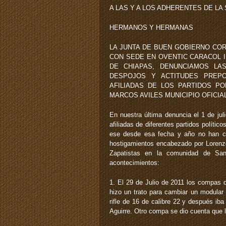
A LAS Y A LOS ADHERENTES DE LA
HERMANOS Y HERMANAS
LA JUNTA DE BUEN GOBIERNO CO
CON SEDE EN OVENTIC CARACOL I
DE CHIAPAS, DENUNCIAMOS LAS
DESPOJOS Y ACTITUDES PREP
AFILIADAS DE LOS PARTIDOS P
MARCOS AVILES MUNICIPIO OFICIAL
En nuestra última denuncia el 1 de ju
afiliadas de diferentes partidos polític
ese desde esa fecha y año no han ce
hostigamientos encabezado por Loren
Zapatistas en la comunidad de San
acontecimientos:
1. El 29 de Julio de 2011 los compas 
hizo un trato para cambiar un modular 
rifle de 16 de calibre 22 y después ib
Aguirre. Otro compa se dio cuenta que l