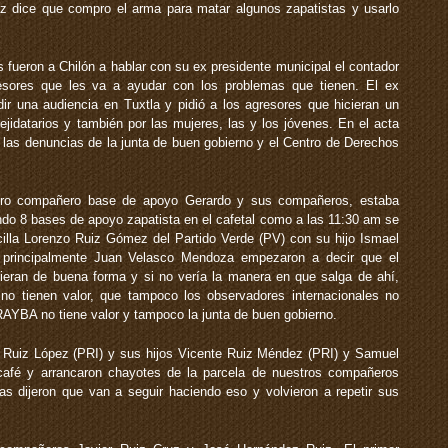
z dice que compro el arma para matar algunos zapatistas y usarlo
s fueron a Chilón a hablar con su ex presidente municipal el contador
resores que les va a ayudar con los problemas que tienen. El ex
ir una audiencia en Tuxtla y pidió a los agresores que hicieran un
ejidatarios y también por las mujeres, las y los jóvenes. En el acta
n las denuncias de la junta de buen gobierno y el Centro de Derechos
stro compañero base de apoyo Gerardo y sus compañeros, estaba
ndo 8 bases de apoyo zapatista en el cafetal como a las 11:30 am se
ecilla Lorenzo Ruiz Gómez del Partido Verde (PV) con su hijo Ismael
 principalmente Juan Velasco Mendoza empezaron a decir que el
ieran de buena forma y si no vería la manera en que salga de ahí,
no tienen valor, que tampoco los observadores internacionales no
RAYBA no tiene valor y tampoco la junta de buen gobierno.
e Ruiz López (PRI) y sus hijos Vicente Ruiz Méndez (PRI) y Samuel
afé y arrancaron chayotes de la parcela de nuestros compañeros
as dijeron que van a seguir haciendo eso y volvieron a repetir sus