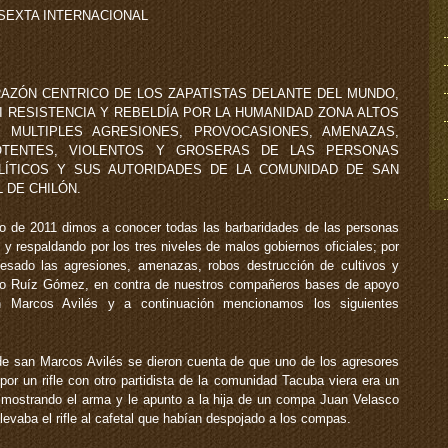
 SEXTA INTERNACIONAL
RAZÓN CENTRICO DE LOS ZAPATISTAS DELANTE DEL MUNDO,
I RESISTENCIA Y REBELDÍA POR LA HUMANIDAD ZONA ALTOS
 MULTIPLES AGRESIONES, PROVOCASIONES, AMENAZAS,
OTENTES, VIOLENTOS Y GROSERAS DE LAS PERSONAS
OLÍTICOS Y SUS AUTORIDADES DE LA COMUNIDAD DE SAN
 DE CHILÓN.
lio de 2011 dimos a conocer todas las barbaridades de las personas
os y respaldando por los tres niveles de malos gobiernos oficiales; por
sado las agresiones, amenazas, robos destrucción de cultivos y
zo Ruíz Gómez, en contra de nuestros compañeros bases de apoyo
 Marcos Avilés y a continuación mencionamos los siguientes
de san Marcos Avilés se dieron cuenta de que uno de los agresores
por un rifle con otro partidista de la comunidad Tacuba viera era un
a mostrando el arma y le apunto a la hija de un compa Juan Velasco
levaba el rifle al cafetal que habían despojado a los compas.