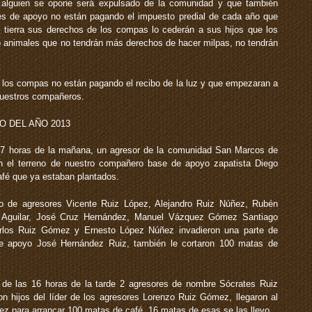
i alguien se opone será expulsado de la comunidad y que también
s de apoyo no están pagando el impuesto predial de cada año que
 tierra sus derechos de los compas lo cederán a sus hijos que los
o animales que no tendrán más derechos de hacer milpas, no tendrán
e los compas no están pagando el recibo de la luz y que empezaran a
nuestros compañeros.
O DEL AÑO 2013
s 7 horas de la mañana, un agresor de la comunidad San Marcos de
 el terreno de nuestro compañero base de apoyo zapatista Diego
afé que ya estaban plantados.
po de agresores Vicente Ruiz López, Alejandro Ruiz Núñez, Rubén
Aguilar, José Cruz Hernández, Manuel Vázquez Gómez Santiago
rlos Ruiz Gómez y Ernesto López Núñez invadieron una parte de
e apoyo José Hernández Ruiz, también le cortaron 100 matas de
 de las 16 horas de la tarde 2 agresores de nombre Sócrates Ruiz
hijos del líder de los agresores Lorenzo Ruiz Gómez, llegaron al
z para arrancar 100 matas de café, 16 matas de esas se las llevo.