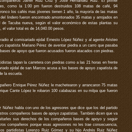
 compañeros Javier Ruiz Cruz y José Hernández Ruiz. El primer
ales, como la 1:00 pm fueron destruidos 108 matas de café, 94
 tronco los cafés mas jóvenes tienen 1 año, la mayoría de las matas
or del lindero fueron encontrado amontonados 35 matas y arrojados en
d de Tacuba nueva, según el valor económico de estas plantas su
 el valor total es de 14,040.00 pesos.
 radio al comisariado ejidal Ernesto López Núñez y al agente Aristeo
o zapatista Mariano Pérez de aventar piedra a un carro que pasaba
s bases de apoyo que fueron acusados fueron atacados con piedras.
rtidistas tapan la carretera con piedras como a las 21 horas en frente
riado ejidal de san Marcos acusa a los bases de apoyo zapatista de
de la escuela.
ompañero Enrique Pérez Núñez le machetearon y arrancaron 75 matas
ique Cante López le robaron 100 calabazas en su milpa que fueron
 Núñez habla con uno de los agresores que dice que los del partido
uestros compañeros bases de apoyo zapatistas. También dicen que va
uitarles sus derechos de los compañeros bases de apoyo y seguir
tros compañeros porque esas agresiones no les trae consecuencia,
os partidistas Lorenzo Ruiz Gómez y su hijo Andrés Ruiz Núñez