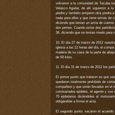
volvieron a la comunidad de Tacuba se 
Velasco Aguilar, de allí siguieron a
piedra y también arrojaron otra piedra 
nada para ellos y que tiene armas de cali
diciendo que tenían un arma de cuerno d
dos peines. Cuando estos dos partidistas
38, diciendo que no tenían miedo para
10. El día 27 de marzo de 2012 nuestr
iglesia a las 12 horas del día, el comp
madera de su casa de la parte de abajo 
de 50 kilos.
11. El día 31 de marzo de 2012 los part
El primer punto que trataron es que s
quedaron totalmente prohibido de corta
compañero y que serán llevados en el mu
comisariados ejidales, el agente y sus
70 ejidatarios diciéndoles al motosie
obligándole a firmar el acta.
El segundo punto: sacaron el acuerdo d