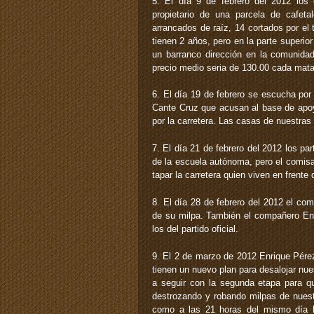
5. El día 9 de febrero del 2012 los
propietario de una parcela de cafet
arrancados de raíz, 14 cortados por el
tienen 2 años, pero en la parte superi
un barranco dirección en la comunida
precio medio seria de 130.00 cada mata,
6. El día 19 de febrero se escucha por
Cante Cruz que acusan al base de apoy
por la carretera. Las casas de nuestra
7. El día 21 de febrero del 2012 los pa
de la escuela autónoma, pero el comisa
tapar la carretera quien viven en frente 
8. El día 28 de febrero del 2012 el c
de su milpa. También el compañero Enr
los del partido oficial.
9. El 2 de marzo de 2012 Enrique Pérez
tienen un nuevo plan para desalojar n
a seguir con la segunda etapa para q
destrozando y robando milpas de nues
como a las 21 horas del mismo día l