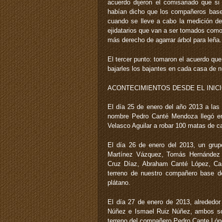
acuerdo dijeron el comisariado que s
habían dicho que los compañeros base
cuando se lleve a cabo la medición de
ejidatarios que van a ser tomados com
más derecho de agarrar árbol para leña.
El tercer punto: tomaron el acuerdo qu
bajarles los bajantes en cada casa de 
ACONTECIMIENTOS DESDE EL INICI
El día 25 de enero del año 2013 a la
nombre Pedro Canté Mendoza llegó en
Velasco Aguilar a robar 100 matas de c
El día 26 de enero del 2013, un gru
Martínez Vázquez, Tomás Hernández 
Cruz Díaz, Abraham Canté López, Ca
terreno de nuestro compañero base d
plátano.
El día 27 de enero de 2013, alrededor
Núñez e Ismael Ruiz Núñez, ambos son 
terreno del compañero Pedro Cante Lópe