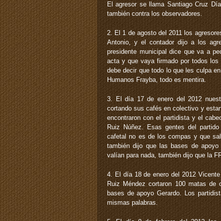
El agresor se llama Santiago Cruz Día
también contra los observadores.
2. El 1 de agosto del 2011 los agresore
Antonio, y el contador dijo a los ag
presidente municipal dice que va a ped
acta y que vaya firmado por todos los 
debe decir que todo lo que les culpa e
Humanos Frayba, todo es mentira.
3. El día 17 de enero del 2012 nue
cortando sus cafés en colectivo y esta
encontraron con el partidista y el cab
Ruiz Núñez. Esas gentes del partido
cafetal no es de los compas y que sal
también dijo que las bases de apoyo 
valían para nada, también dijo que la F
4. El día 18 de enero del 2012 Vicent
Ruiz Méndez cortaron 100 matas de c
bases de apoyo Gerardo. Los partidist
mismas palabras.