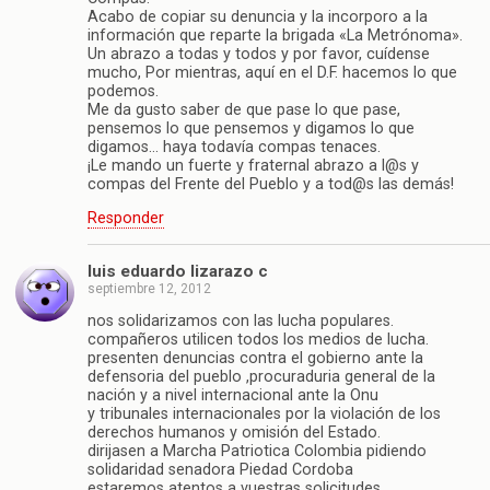
Acabo de copiar su denuncia y la incorporo a la
información que reparte la brigada «La Metrónoma».
Un abrazo a todas y todos y por favor, cuídense
mucho, Por mientras, aquí en el D.F. hacemos lo que
podemos.
Me da gusto saber de que pase lo que pase,
pensemos lo que pensemos y digamos lo que
digamos… haya todavía compas tenaces.
¡Le mando un fuerte y fraternal abrazo a l@s y
compas del Frente del Pueblo y a tod@s las demás!
Responder
luis eduardo lizarazo c
septiembre 12, 2012
nos solidarizamos con las lucha populares.
compañeros utilicen todos los medios de lucha.
presenten denuncias contra el gobierno ante la
defensoria del pueblo ,procuraduria general de la
nación y a nivel internacional ante la Onu
y tribunales internacionales por la violación de los
derechos humanos y omisión del Estado.
dirijasen a Marcha Patriotica Colombia pidiendo
solidaridad senadora Piedad Cordoba
estaremos atentos a vuestras solicitudes