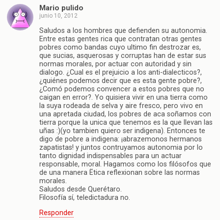
Mario pulido
junio 10, 2012
Saludos a los hombres que defienden su autonomia.
Entre estas gentes rica que contratan otras gentes
pobres como bandas cuyo ultimo fin destrozar es,
que sucias, asquerosas y corruptas han de estar sus
normas morales, por actuar con autoridad y sin
dialogo. ¿Cual es el prejuicio a los anti-dialecticos?,
¿quiénes podemos decir que es esta gente pobre?,
¿Comó podemos convencer a estos pobres que no
caigan en error?. Yo quisiera vivir en una tierra como
la suya rodeada de selva y aire fresco, pero vivo en
una apretada ciudad, los pobres de aca soñamos con
tierra porque la unica que tenemos es la que llevan las
uñas :)(yo tambien quiero ser indigena). Entonces te
digo de pobre a indigena: ¡abrazemonos hermanos
zapatistas! y juntos contruyamos autonomia por lo
tanto dignidad indispensables para un actuar
responsable, moral. Hagamos como los filósofos que
de una manera Ëtica reflexionan sobre las normas
morales.
Saludos desde Querétaro.
Filosofía sí, teledictadura no.
Responder