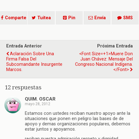
Comparte
Tuitea
Pin
Envía
SMS
Entrada Anterior
Próxima Entrada
Aclaración Sobre Una
<font Size=+1>Muere Don
Firma Falsa Del
Juan Chávez: Mensaje Del
Subcomandante Insurgente
Congreso Nacional Indígena.
Marcos.
</font>
12 respuestas
QUIM. OSCAR
mayo 28, 2012
Estamos con ustedes reciban nuestro apoyo ante la
situaciones que ponen en peligro las bases de de
apoyo y demas organizaciones populares, debemos
estar juntos y apoyarnos.
reciban nuestra admiración respeto y dignidad.