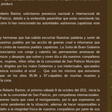
producir.
erto Barrios solicitamos presencia nacional e internacional de
tricio, debido a la embestida paramilitar que están resistiendo las
omo lo han mencionado las autoridades autónomas zapatistas este
 hermanas que han sabido escuchar Nuestras palabras y sentir de
nuestros pueblos por las acción de guerras cruel e inhumanos que
n contra de nuestros pueblos zapatistas, La Junta de Buen Gobierno
nunciamos con coraje y valentía las permanentes amenazas de
rozos y despojos que sufren y viven día a día nuestros compañeros
, mujeres, niños niñas de la comunidad de San Patricio Municipio
, dirigidos por los malos Gobiernos y sus intelectuales, ejecutados
usticia incluidos el uciaf …. Que son los mismos que estuvieron
apas en los años 95,96 y 97.culpables de muchas muertes y
la zona.
 Roberto Barrios, el próximo sábado 8 de octubre del 2011, inicia la
o de la comunidad de San Patricio, por compañeras internacionales.
anente hasta que cese el hostigamiento, por lo que esperamos se
estar pendientes de la situación, ademas de hacer responsables a
 daño a la integridad física de nuestros compañeros por parte de sus