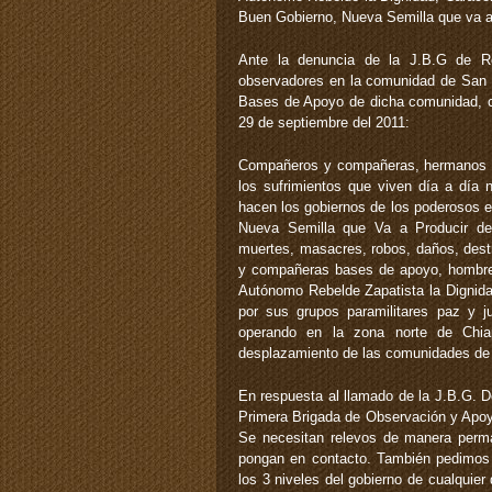
Buen Gobierno, Nueva Semilla que va a 
Ante la denuncia de la J.B.G de Rob
observadores en la comunidad de San Pa
Bases de Apoyo de dicha comunidad, c
29 de septiembre del 2011:
Compañeros y compañeras, hermanos y
los sufrimientos que viven día a día 
hacen los gobiernos de los poderosos e
Nueva Semilla que Va a Producir de
muertes, masacres, robos, daños, dest
y compañeras bases de apoyo, hombres
Autónomo Rebelde Zapatista la Dignidad
por sus grupos paramilitares paz y j
operando en la zona norte de Chi
desplazamiento de las comunidades de 
En respuesta al llamado de la J.B.G. De
Primera Brigada de Observación y Apoy
Se necesitan relevos de manera perm
pongan en contacto. También pedimos 
los 3 niveles del gobierno de cualquier