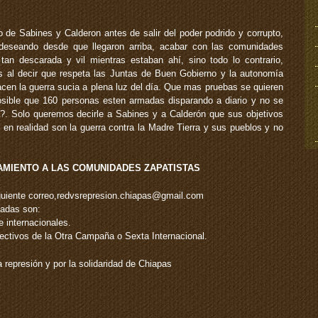
de Sabines y Calderon antes de salir del poder podrido y corrupto,
deseando desde que llegaron arriba, acabar con las comunidades
tan descarada y vil mientras estaban ahí, sino todo lo contrario,
s al decir que respeta las Juntas de Buen Gobierno y la autonomía
acen la guerra sucia a plena luz del día. Que mas pruebas se quieren
sible que 160 personas esten armadas disparando a diario y no se
a?. Solo queremos decirle a Sabines y a Calderón que sus objetivos
, en realidad son la guerra contra la Madre Tierra y sus pueblos y no
AMIENTO A LAS COMUNIDADES ZAPATISTAS
iguiente correo,redvsrepresion.chiapas@gmail.com
igadas son:
e internacionales.
lectivos de la Otra Campaña o Sexta Internacional.
a represión y por la solidaridad de Chiapas