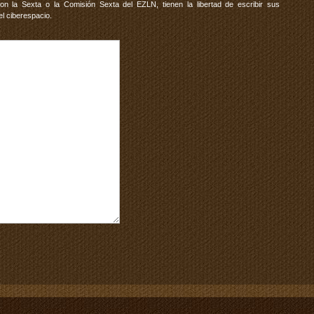
 la Sexta o la Comisión Sexta del EZLN, tienen la libertad de escribir sus
el ciberespacio.