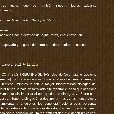
 su lucha, que es también nuestra lucha, adelante
u camino.
z C. — diciembre 6, 2010 @
10:55 pm
tienen
cciones por la defensa del agua: foros, encuentros, etc.
 apoyado y seguido de cerca en todo el territorio nacional.
— enero 3, 2011 @
12:51 am
 Y SUS TRIBU INDÍGENAS. Soy de Colombia, el gobierno
comercio) con Estados unidos, Es el acabose de nuestra tierra, un
 hidricos, mineros y con la mayor biodiversidad biológica del
erer tener un país desarrollado sin importar el daño que ocasiona
 Humanos) sin importar si nos quedamos sin agua y o2 con este
ia va a tener la obligación a desarrollar mas zonas industriales y
ambiental y a quienes les beneficia? solo a esas personas
 la naturaleza y la importancia de esta, solo les importa el dinero
 sea sobre pasando los limites ambientales que deben prevalecer