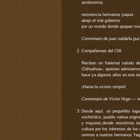
auntonomia.
resistencia hermanos yaquis.
abajo el mal gobierno
por un mundo donde quepan m
Comentario de juan saldaña g
Compañeroas del CNI:
Reciban un fraternal saludo d
Chihuahua», quienes admiramos 
hace ya algunos años en ese esp
¡Hasta la victors simpre!
Comentario de Víctor Hugo — 
Desde aquí, un pequeñito lugar
xochimilco, pueblo nahua origina
y mayores,donde resistimos ta
cultura por los intereses de l
unimos a nuetros hermanos Yaquis