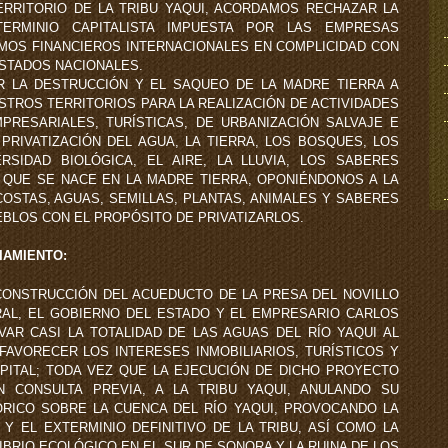
ERRITORIO DE LA TRIBU YAQUI, ACORDAMOS RECHAZAR LA
ERMINIO CAPITALISTA IMPUESTA POR LAS EMPRESAS
MOS FINANCIEROS INTERNACIONALES EN COMPLICIDAD CON
STADOS NACIONALES.
 LA DESTRUCCIÓN Y EL SAQUEO DE LA MADRE TIERRA A
STROS TERRITORIOS PARA LA REALIZACIÓN DE ACTIVIDADES
MPRESARIALES, TURÍSTICAS, DE URBANIZACIÓN SALVAJE E
PRIVATIZACIÓN DEL AGUA, LA TIERRA, LOS BOSQUES, LOS
RSIDAD BIOLÓGICA, EL AIRE, LA LLUVIA, LOS SABERES
 QUE SE NACE EN LA MADRE TIERRA, OPONIÉNDONOS A LA
COSTAS, AGUAS, SEMILLAS, PLANTAS, ANIMALES Y SABERES
BLOS CON EL PROPÓSITO DE PRIVATIZARLOS.
IAMIENTO:
CONSTRUCCIÓN DEL ACUEDUCTO DE LA PRESA DEL NOVILLO
AL, EL GOBIERNO DEL ESTADO Y EL EMPRESARIO CARLOS
VAR CASI LA TOTALIDAD DE LAS AGUAS DEL RÍO YAQUI AL
FAVORECER LOS INTERESES INMOBILIARIOS, TURÍSTICOS Y
PITAL; TODA VEZ QUE LA EJECUCIÓN DE DICHO PROYECTO
 CONSULTA PREVIA, A LA TRIBU YAQUI, ANULANDO SU
RICO SOBRE LA CUENCA DEL RÍO YAQUI, PROVOCANDO LA
Y EL EXTERMINIO DEFINITIVO DE LA TRIBU, ASÍ COMO LA
BRIO ECOLÓGICO EN EL SUR DE SONORA Y LA RUINA DE LOS