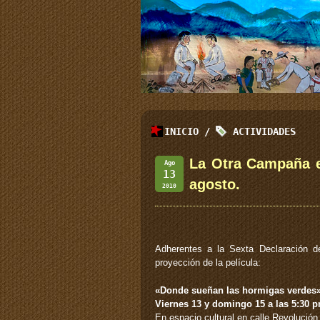
INICIO
/
ACTIVIDADES
La Otra Campaña e
Ago
13
agosto.
2010
Adherentes a la Sexta Declaración d
proyección de la película:
«Donde sueñan las hormigas verdes
Viernes 13 y domingo 15 a las 5:30 
En espacio cultural en calle Revolución