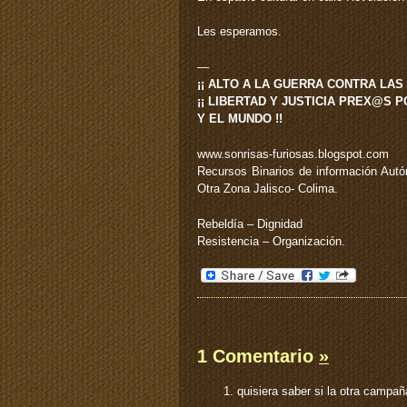
Les esperamos.
—
¡¡ ALTO A LA GUERRA CONTRA LAS
¡¡ LIBERTAD Y JUSTICIA PREX@S 
Y EL MUNDO !!
www.sonrisas-furiosas.blogspot.com
Recursos Binarios de información Aut
Otra Zona Jalisco- Colima.
Rebeldía – Dignidad
Resistencia – Organización.
1 Comentario
»
quisiera saber si la otra campa