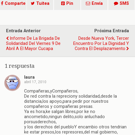
Comparte
Tuitea
Pin
Envía
SMS
Entrada Anterior
Próxima Entrada
Informe De La Brigada De
Desde Nueva York, Tercer
Solidaridad Del Viernes 9 De
Encuentro Por La Dignidad Y
Abril A El Mayor Cucapa
Contra El Desplazamiento
1 respuesta
laura
abril 17, 2010
Compañeras,yCompañeros,
De red contra la repreciony solidaridad,desde la
distancia,los apoyo,para pedir por nuestros
compañeros y compañeras presas.
Ya es hora,ke salgan libres,por ke no
ancometido,ningun delito,solo anluchado
porsusderechos,
y los derechos del puebloY encambio otros tendrian
ke estar presos,los represores,del mal gobierno,