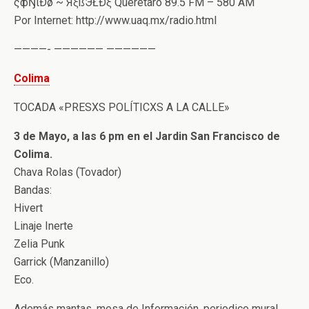
ςфŊιÐø ~ ЯξßЭŁÐξ Querétaro 89.5 FM – 580 AM
Por Internet: http://www.uaq.mx/radio.html
————- —————— ——————
Colima
TOCADA «PRESXS POLÍTICXS A LA CALLE»
3 de Mayo, a las 6 pm en el Jardin San Francisco de
Colima.
Chava Rolas (Tovador)
Bandas:
Hivert
Linaje Inerte
Zelia Punk
Garrick (Manzanillo)
Eco.
Además mantas, mesa de Información, periodico mural…