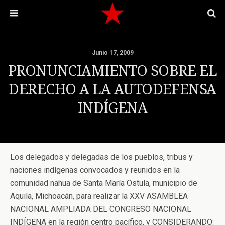
Junio 17, 2009
PRONUNCIAMIENTO SOBRE EL
DERECHO A LA AUTODEFENSA
INDÍGENA
Los delegados y delegadas de los pueblos, tribus y
naciones indígenas convocados y reunidos en la
comunidad nahua de Santa María Ostula, municipio de
Aquila, Michoacán, para realizar la XXV ASAMBLEA
NACIONAL AMPLIADA DEL CONGRESO NACIONAL
INDÍGENA en la región centro pacífico, y CONSIDERANDO: