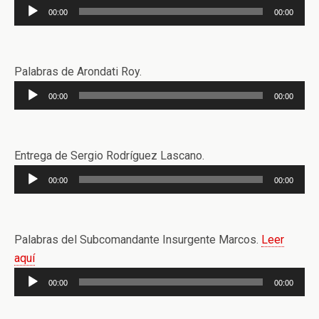
Reproductor
00:00
00:00
de
audio
Palabras de Arondati Roy.
Reproductor
00:00
00:00
de
audio
Entrega de Sergio Rodríguez Lascano.
Reproductor
00:00
00:00
de
audio
Palabras del Subcomandante Insurgente Marcos.
Leer
aquí
Reproductor
00:00
00:00
de
audio