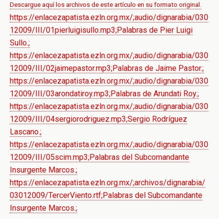
Descargue aquí los archivos de este artículo en su formato original.
https://enlacezapatista.ezln.org.mx/;audio/dignarabia/030
12009/III/01pierluigisullo.mp3;Palabras de Pier Luigi
Sullo.;
https://enlacezapatista.ezln.org.mx/;audio/dignarabia/030
12009/III/02jaimepastor.mp3;Palabras de Jaime Pastor.;
https://enlacezapatista.ezln.org.mx/;audio/dignarabia/030
12009/III/03arondatiroy.mp3;Palabras de Arundati Roy.;
https://enlacezapatista.ezln.org.mx/;audio/dignarabia/030
12009/III/04sergiorodriguez.mp3;Sergio Rodríguez
Lascano.;
https://enlacezapatista.ezln.org.mx/;audio/dignarabia/030
12009/III/05scim.mp3;Palabras del Subcomandante
Insurgente Marcos.;
https://enlacezapatista.ezln.org.mx/;archivos/dignarabia/
03012009/TercerViento.rtf;Palabras del Subcomandante
Insurgente Marcos.;