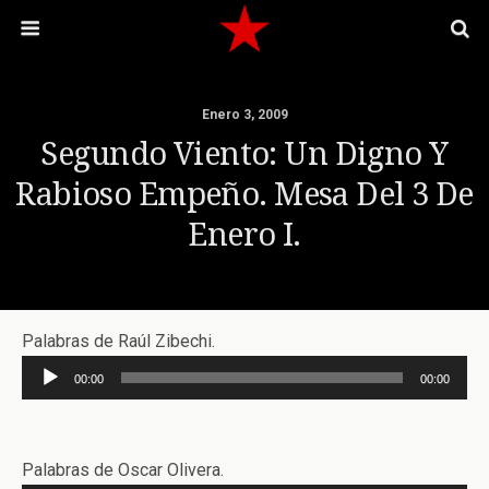
Enero 3, 2009
Segundo Viento: Un Digno Y
Rabioso Empeño. Mesa Del 3 De
Enero I.
Palabras de Raúl Zibechi.
Reproductor
00:00
00:00
de
audio
Palabras de Oscar Olivera.