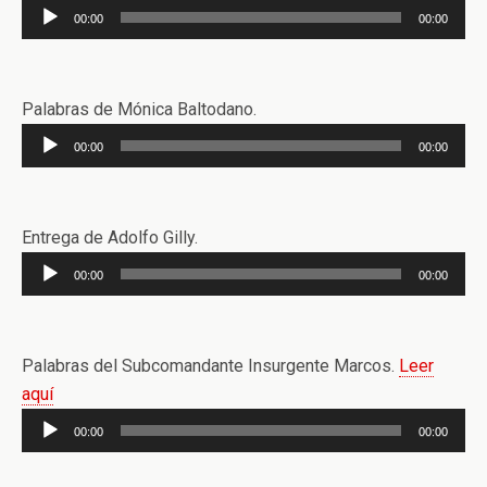
Reproductor
00:00
00:00
de
audio
Palabras de Mónica Baltodano.
Reproductor
00:00
00:00
de
audio
Entrega de Adolfo Gilly.
Reproductor
00:00
00:00
de
audio
Palabras del Subcomandante Insurgente Marcos.
Leer
aquí
Reproductor
00:00
00:00
de
audio