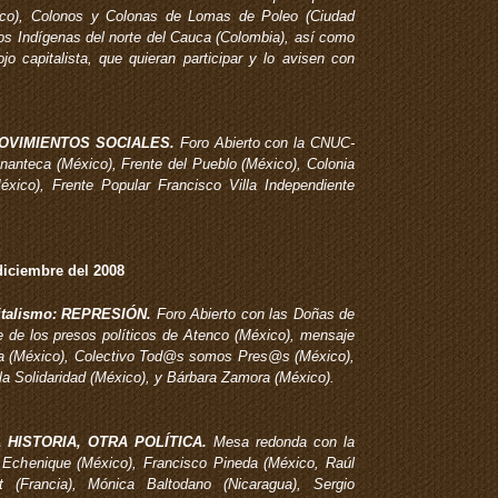
ico), Colonos y Colonas de Lomas de Poleo (Ciudad
os Indígenas del norte del Cauca (Colombia), así como
o capitalista, que quieran participar y lo avisen con
MOVIMIENTOS SOCIALES.
Foro Abierto con la CNUC-
nanteca (México), Frente del Pueblo (México), Colonia
ico), Frente Popular Francisco Villa Independiente
diciembre del 2008
italismo: REPRESIÓN.
Foro Abierto con las Doñas de
 de los presos políticos de Atenco (México), mensaje
ica (México), Colectivo Tod@s somos Pres@s (México),
la Solidaridad (México), y Bárbara Zamora (México).
A HISTORIA, OTRA POLÍTICA.
Mesa redonda con la
e Echenique (México), Francisco Pineda (México, Raúl
t (Francia), Mónica Baltodano (Nicaragua), Sergio