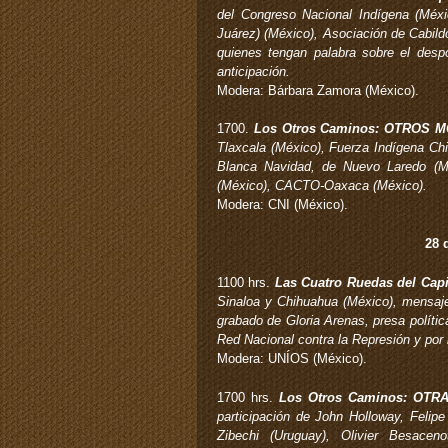
del Congreso Nacional Indígena (Méx
Juárez) (México), Asociación de Cabild
quienes tengan palabra sobre el despoj
anticipación.
Modera: Bárbara Zamora (México).
1700.
Los Otros Caminos: OTROS 
Tlaxcala (México), Fuerza Indígena Chi
Blanca Navidad, de Nuevo Laredo (Méx
(México), CACTO-Oaxaca (México).
Modera: CNI (México).
28 
1100 hrs.
Las Cuatro Ruedas del Cap
Sinaloa y Chihuahua (México), mensaje
grabado de Gloria Arenas, presa polít
Red Nacional contra la Represión y por 
Modera: UNÍOS (México).
1700 hrs.
Los Otros Caminos: OTR
participación de John Holloway, Felip
Zibechi (Uruguay), Olivier Besaceno