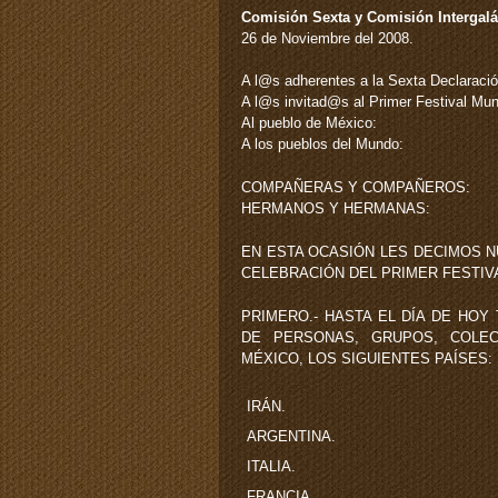
Comisión Sexta y Comisión Intergalá
26 de Noviembre del 2008.
A l@s adherentes a la Sexta Declaraci
A l@s invitad@s al Primer Festival Mun
Al pueblo de México:
A los pueblos del Mundo:
COMPAÑERAS Y COMPAÑEROS:
HERMANOS Y HERMANAS:
EN ESTA OCASIÓN LES DECIMOS 
CELEBRACIÓN DEL PRIMER FESTIVA
PRIMERO.- HASTA EL DÍA DE HOY
DE PERSONAS, GRUPOS, COLEC
MÉXICO, LOS SIGUIENTES PAÍSES:
IRÁN.
ARGENTINA.
ITALIA.
FRANCIA.