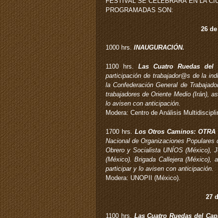
FESTIVAL SE CELEBRARÁ EN LA CI
PROGRAMADAS SON:
26 de
1000 hrs.
INAUGURACIÓN.
1100 hrs.
Las Cuatro Ruedas del 
participación de trabajador@s de la ind
la Confederación General de Trabajado
trabajadores de Oriente Medio (Irán), a
lo avisen con anticipación.
Modera: Centro de Análisis Multidiscipl
1700 hrs.
Los Otros Caminos: OTRA
Nacional de Organizaciones Populares 
Obrero y Socialista UNÍOS (México), J
(México). Brigada Callejera (México),
participar y lo avisen con anticipación.
Modera: UNOPII (México).
27 d
1100 hrs.
Las Cuatro Ruedas del Ca