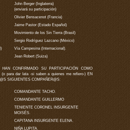
John Berger (Inglaterra)
(enviará su participación)
Olivier Bensacenot (Francia)
Jaime Pastor (Estado Español)
Movimiento de los Sin Tierra (Brasil)
Sergio Rodríguez Lazcano (México)
)
Vía Campesina (Internacional).
Jean Robert (Suiza)
, HAN CONFIRMADO SU PARTICIPACIÓN COMO
ra dar lata -si saben a quienes me refiero-) EN
 L@S SIGUIENTES COMPAÑER@S:
COMANDANTE TACHO.
COMANDANTE GUILLERMO
TENIENTE CORONEL INSURGENTE
MOISÉS.
CAPITANA INSURGENTE ELENA.
NIÑA LUPITA.