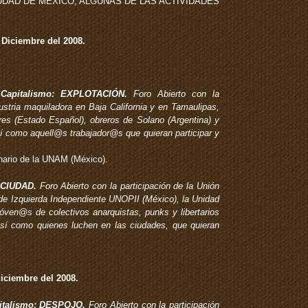
UDAD DE MÉXICO, ALGUNAS DE LAS ACTIVIDADES
 Diciembre del 2008.
Capitalismo: EXPLOTACIÓN.
Foro Abierto con la
ustria maquiladora en Baja California y en Tamaulipas,
res (Estado Español), obreros de Solano (Argentina) y
sí como aquell@s trabajador@s que quieran participar y
inario de la UNAM (México).
 CIUDAD.
Foro Abierto con la participación de la Unión
de Izquierda Independiente UNOPII (México), la Unidad
óven@s de colectivos anarquistas, punks y libertarios
 así como quienes luchen en las ciudades, que quieran
iciembre del 2008.
pitalismo: DESPOJO.
Foro Abierto con la participación