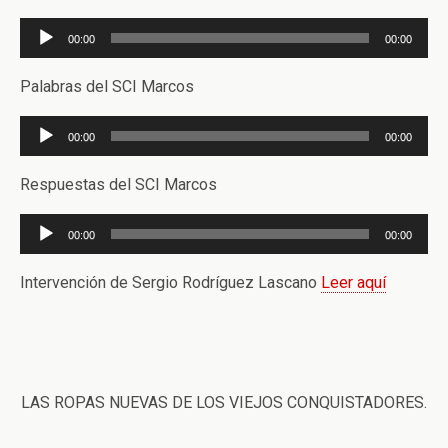
Reproductor
00:00
00:00
de
audio
Palabras del SCI Marcos
Reproductor
00:00
00:00
de
audio
Respuestas del SCI Marcos
Reproductor
00:00
00:00
de
audio
Intervención de Sergio Rodríguez Lascano
Leer aquí
LAS ROPAS NUEVAS DE LOS VIEJOS CONQUISTADORES.