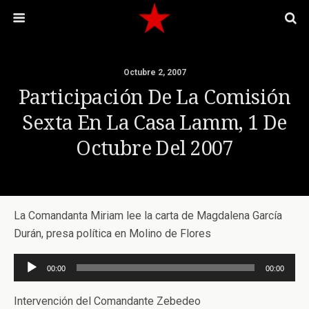
Octubre 2, 2007
Participación De La Comisión
Sexta En La Casa Lamm, 1 De
Octubre Del 2007
La Comandanta Miriam lee la carta de Magdalena García
Durán, presa política en Molino de Flores
Reproductor
00:00
00:00
de
audio
Intervención del Comandante Zebedeo